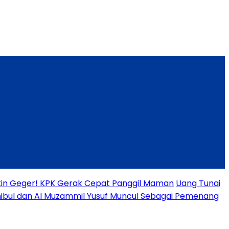
Bikin Geger! KPK Gerak Cepat Panggil Maman
Uang Tunai
ibul dan Al Muzammil Yusuf Muncul Sebagai Pemenang