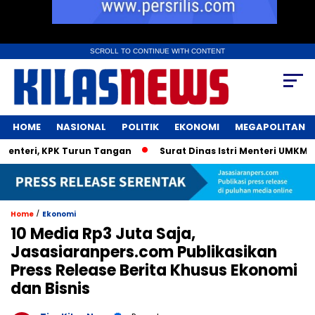
SCROLL TO CONTINUE WITH CONTENT
HOME
NASIONAL
POLITIK
EKONOMI
MEGAPOLITAN
teri, KPK Turun Tangan
Surat Dinas Istri Menteri UMKM Bik
/
Home
Ekonomi
10 Media Rp3 Juta Saja,
Jasasiaranpers.com Publikasikan
Press Release Berita Khusus Ekonomi
dan Bisnis