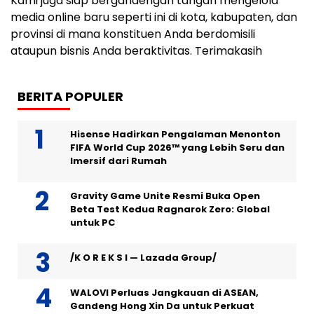
Kami juga siap bergandengan tangan mengelola
media online baru seperti ini di kota, kabupaten, dan
provinsi di mana konstituen Anda berdomisili
ataupun bisnis Anda beraktivitas. Terimakasih
BERITA POPULER
Hisense Hadirkan Pengalaman Menonton
FIFA World Cup 2026™ yang Lebih Seru dan
Imersif dari Rumah
Gravity Game Unite Resmi Buka Open
Beta Test Kedua Ragnarok Zero: Global
untuk PC
/K O R E K S I — Lazada Group/
WALOVI Perluas Jangkauan di ASEAN,
Gandeng Hong Xin Da untuk Perkuat