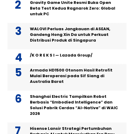
Gravity Game Unite Resmi Buka Open
Beta Test Kedua Ragnarok Zero: Global
untuk PC
WALOVI Perluas Jangkauan di ASEAN,
Gandeng Hong Xin Da untuk Perkuat
Distribusi Produk di Singapura
/K O R E K S I — Lazada Group/
Armada HD1500 Otonom Hasil Retrofit
Mulai Beroperasi pada Sif Siang di
Australia Barat
Shanghai Electric Tampilkan Robot
Berbasis “Embodied Intelligence” dan
Solusi Pabrik Cerdas “AI-Native” di WAIC
2026
Hisense Lansir Strategi Pertumbuhan