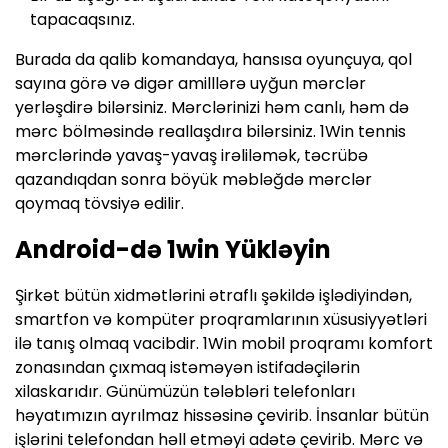
tapacaqsınız.
Burada da qalib komandaya, hansısa oyunçuya, qol
sayına görə və digər amilllərə uyğun mərclər
yerləşdirə bilərsiniz. Mərclərinizi həm canlı, həm də
mərc bölməsində reallaşdıra bilərsiniz. 1Win tennis
mərclərində yavaş-yavaş irəliləmək, təcrübə
qazandıqdan sonra böyük məbləğdə mərclər
qoymaq tövsiyə edilir.
Android-də 1win Yükləyin
Şirkət bütün xidmətlərini ətraflı şəkildə işlədiyindən,
smartfon və kompüter proqramlarının xüsusiyyətləri
ilə tanış olmaq vacibdir. 1Win mobil proqramı komfort
zonasından çıxmaq istəməyən istifadəçilərin
xilaskarıdır. Günümüzün tələbləri telefonları
həyatımızın ayrılmaz hissəsinə çevirib. İnsanlar bütün
işlərini telefondan həll etməyi adətə çevirib. Mərc və