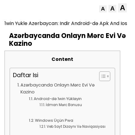
A
A
A
1win Yukle Azerbaycan: Indir Android-də Apk And Ios
Azərbaycanda Onlayn Mərc Evi Və
Kazino
Content
Daftar Isi
Azərbaycanda Onlayn Mərc Evi Və
Kazino
Android-də 1win Yükləyin
İdman Mərc Bonusu
Windows Üçün Pwa
Veb Sayt Dizaynı Və Naviqasiyası