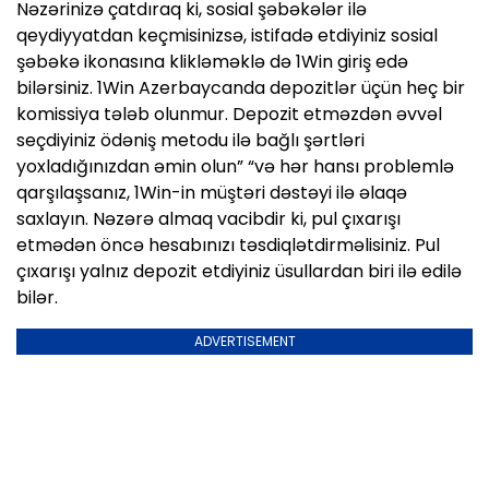
Nəzərinizə çatdıraq ki, sosial şəbəkələr ilə
qeydiyyatdan keçmisinizsə, istifadə etdiyiniz sosial
şəbəkə ikonasına klikləməklə də 1Win giriş edə
bilərsiniz. 1Win Azerbaycanda depozitlər üçün heç bir
komissiya tələb olunmur. Depozit etməzdən əvvəl
seçdiyiniz ödəniş metodu ilə bağlı şərtləri
yoxladığınızdan əmin olun” “və hər hansı problemlə
qarşılaşsanız, 1Win-in müştəri dəstəyi ilə əlaqə
saxlayın. Nəzərə almaq vacibdir ki, pul çıxarışı
etmədən öncə hesabınızı təsdiqlətdirməlisiniz. Pul
çıxarışı yalnız depozit etdiyiniz üsullardan biri ilə edilə
bilər.
ADVERTISEMENT