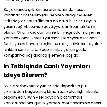
Baş ekranda şirkətin assortimentindən əsas
variantlar göstərilmişdir. Səhifəni aşağı çəkərək
İstifadəçilər hətta filmlərə də baxa bilərlər. Saytın
yuxarı sağ hissəsində qeydiyyatdan keçmək təklif
olunur. Onu iki üsuldan biri ilə bir neçə addıma yerinə
yetirmək olar. Şirkət Kyurasao lisenziyası əsasında
funksiyasını həyata keçirir. Bu tanış adıyla isə o, yalnız
iki ildən sonra, şəbəkədə irəriləyiş üçün güclü
kompaniya başladaraq işləməyə başladı.
In Tətbiqində Canlı Yayımları
Izləyə Bilərəm?
1Win Azərbaycan, oyunlarında depozit və pul
çıxmazdan başlayaraq idman üzrə əlverişli imkanlar
təqdim edir. 1Win Azərbaycan platforması,
kontorunda olduğunuz yerden, mərc seçiminin geniş