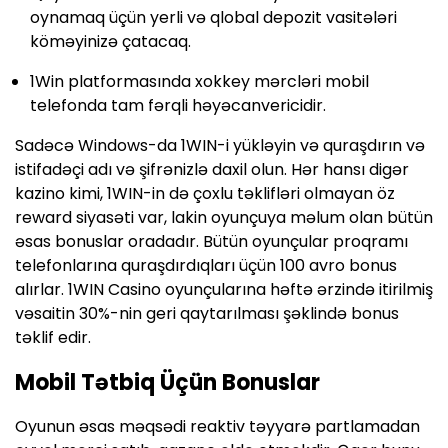
oynamaq üçün yerli və qlobal depozit vasitələri
köməyinizə çatacaq.
1Win platformasında xokkey mərcləri mobil
telefonda tam fərqli həyəcanvericidir.
Sadəcə Windows-da 1WIN-i yükləyin və quraşdırın və
istifadəçi adı və şifrənizlə daxil olun. Hər hansı digər
kazino kimi, 1WIN-in də çoxlu təklifləri olmayan öz
reward siyasəti var, lakin oyunçuya məlum olan bütün
əsas bonuslar oradadır. Bütün oyunçular proqramı
telefonlarına quraşdırdıqları üçün 100 avro bonus
alırlar. 1WIN Casino oyunçularına həftə ərzində itirilmiş
vəsaitin 30%-nin geri qaytarılması şəklində bonus
təklif edir.
Mobil Tətbiq Üçün Bonuslar
Oyunun əsas məqsədi reaktiv təyyarə partlamadan