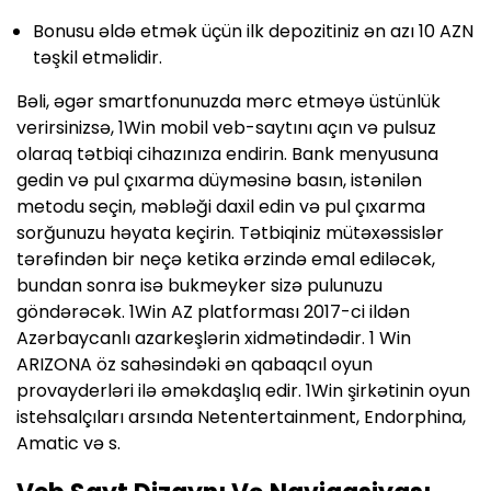
Bonusu əldə etmək üçün ilk depozitiniz ən azı 10 AZN
təşkil etməlidir.
Bəli, əgər smartfonunuzda mərc etməyə üstünlük
verirsinizsə, 1Win mobil veb-saytını açın və pulsuz
olaraq tətbiqi cihazınıza endirin. Bank menyusuna
gedin və pul çıxarma düyməsinə basın, istənilən
metodu seçin, məbləği daxil edin və pul çıxarma
sorğunuzu həyata keçirin. Tətbiqiniz mütəxəssislər
tərəfindən bir neçə ketika ərzində emal ediləcək,
bundan sonra isə bukmeyker sizə pulunuzu
göndərəcək. 1Win AZ platforması 2017-ci ildən
Azərbaycanlı azarkeşlərin xidmətindədir. 1 Win
ARIZONA öz sahəsindəki ən qabaqcıl oyun
provayderləri ilə əməkdaşlıq edir. 1Win şirkətinin oyun
istehsalçıları arsında Netentertainment, Endorphina,
Amatic və s.