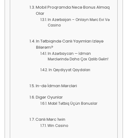
Mobil Proqramda Necə Bonus Almaq
Olar
In Azerbaijan – Onlayn Mərc Evi Və
Casino
In Tətbiqində Canlı Yayımları Izləyə
Bilərəm?
In Azərbaycan — İdman
Mərclərində Daha Çox Qalib Gəlin!
In Qeydiyyat Qaydaları
In-də İdman Mərcləri
Digər Oyunlar
Mobil Tətbiq Üçün Bonuslar
Canlı Mərc 1win
Win Casino