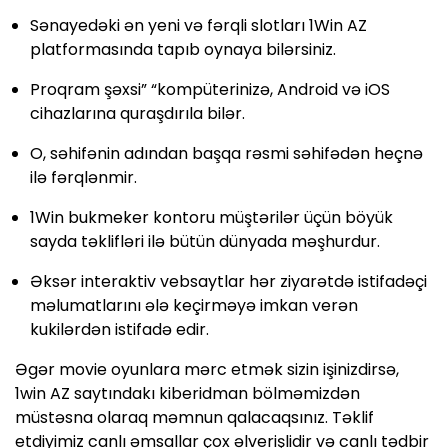
Sənayedəki ən yeni və fərqli slotları 1Win AZ
platformasında tapıb oynaya bilərsiniz.
Proqram şəxsi” “kompüterinizə, Android və iOS
cihazlarına quraşdırıla bilər.
O, səhifənin adından başqa rəsmi səhifədən heçnə
ilə fərqlənmir.
1Win bukmeker kontoru müştərilər üçün böyük
sayda təklifləri ilə bütün dünyada məşhurdur.
Əksər interaktiv vebsaytlar hər ziyarətdə istifadəçi
məlumatlarını ələ keçirməyə imkan verən
kukilərdən istifadə edir.
Əgər movie oyunlara mərc etmək sizin işinizdirsə,
1win AZ saytındakı kiberidman bölməmizdən
müstəsna olaraq məmnun qalacaqsınız. Təklif
etdiyimiz canlı əmsallar çox əlverişlidir və canlı tədbir