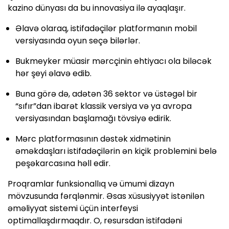
kazino dünyası da bu innovasiya ilə ayaqlaşır.
Əlavə olaraq, istifadəçilər platformanın mobil
versiyasında oyun seçə bilərlər.
Bukmeyker müasir mərcçinin ehtiyacı ola biləcək
hər şeyi əlavə edib.
Buna görə də, adətən 36 sektor və üstəgəl bir
“sıfır”dan ibarət klassik versiya və ya avropa
versiyasından başlamağı tövsiyə edirik.
Mərc platformasının dəstək xidmətinin
əməkdaşları istifadəçilərin ən kiçik problemini belə
peşəkarcasına həll edir.
Proqramlar funksionallıq və ümumi dizayn
mövzusunda fərqlənmir. Əsas xüsusiyyət istənilən
əməliyyat sistemi üçün interfeysi
optimallaşdırmaqdır. O, resursdan istifadəni