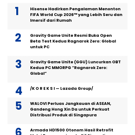
Hisense Hadirkan Pengalaman Menonton
FIFA World Cup 2026™ yang Lebih Seru dan
Imersif dari Rumah
Gravity Game Unite Resmi Buka Open
Beta Test Kedua Ragnarok Zero: Global
untuk PC
Gravity Game Unite (GGU) Luncurkan OBT
Kedua PC MMORPG “Ragnarok Zero:
Global”
/K O R E K S I — Lazada Group/
WALOVI Perluas Jangkauan di ASEAN,
Gandeng Hong Xin Da untuk Perkuat
Distribusi Produk di Singapura
Armada HD1500 Otonom Hasil Retrofit