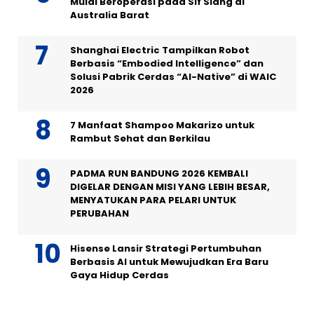
Mulai Beroperasi pada Sif Siang di
Australia Barat
Shanghai Electric Tampilkan Robot
Berbasis “Embodied Intelligence” dan
Solusi Pabrik Cerdas “AI-Native” di WAIC
2026
7 Manfaat Shampoo Makarizo untuk
Rambut Sehat dan Berkilau
PADMA RUN BANDUNG 2026 KEMBALI
DIGELAR DENGAN MISI YANG LEBIH BESAR,
MENYATUKAN PARA PELARI UNTUK
PERUBAHAN
Hisense Lansir Strategi Pertumbuhan
Berbasis AI untuk Mewujudkan Era Baru
Gaya Hidup Cerdas