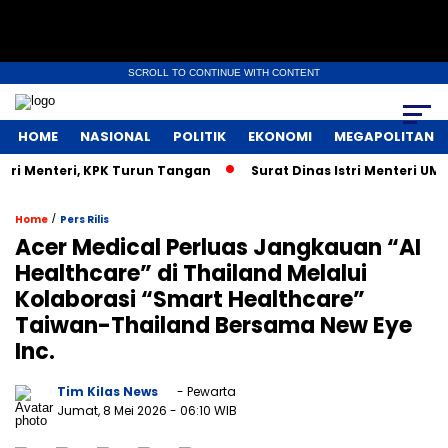
SCROLL TO CONTINUE WITH CONTENT
HOME
NASIONAL
POLITIK
EKONOMI
MEGAPOLITAN
i Menteri, KPK Turun Tangan
Surat Dinas Istri Menteri UMK
/
Home
Pers Rilis
Acer Medical Perluas Jangkauan “AI
Healthcare” di Thailand Melalui
Kolaborasi “Smart Healthcare”
Taiwan-Thailand Bersama New Eye
Inc.
Tim Kilas News
- Pewarta
Jumat, 8 Mei 2026
- 06:10 WIB