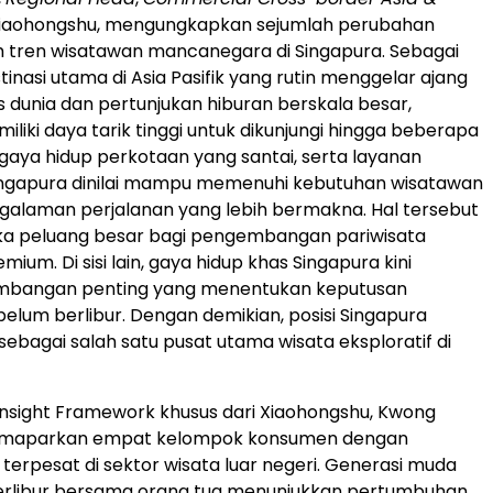
Xiaohongshu, mengungkapkan sejumlah perubahan
 tren wisatawan mancanegara di Singapura. Sebagai
tinasi utama di Asia Pasifik yang rutin menggelar ajang
s dunia dan pertunjukan hiburan berskala besar,
liki daya tarik tinggi untuk dikunjungi hingga beberapa
tu, gaya hidup perkotaan yang santai, serta layanan
ingapura dinilai mampu memenuhi kebutuhan wisatawan
alaman perjalanan yang lebih bermakna. Hal tersebut
a peluang besar bagi pengembangan pariwisata
ium. Di sisi lain, gaya hidup khas Singapura kini
imbangan penting yang menentukan keputusan
elum berlibur. Dengan demikian, posisi Singapura
sebagai salah satu pusat utama wisata eksploratif di
nsight Framework khusus dari Xiaohongshu, Kwong
emaparkan empat kelompok konsumen dengan
erpesat di sektor wisata luar negeri. Generasi muda
erlibur bersama orang tua menunjukkan pertumbuhan