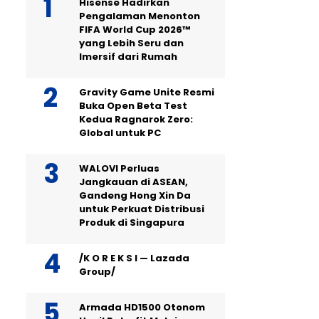
Hisense Hadirkan
Pengalaman Menonton
FIFA World Cup 2026™
yang Lebih Seru dan
Imersif dari Rumah
Gravity Game Unite Resmi
Buka Open Beta Test
Kedua Ragnarok Zero:
Global untuk PC
WALOVI Perluas
Jangkauan di ASEAN,
Gandeng Hong Xin Da
untuk Perkuat Distribusi
Produk di Singapura
/K O R E K S I — Lazada
Group/
Armada HD1500 Otonom