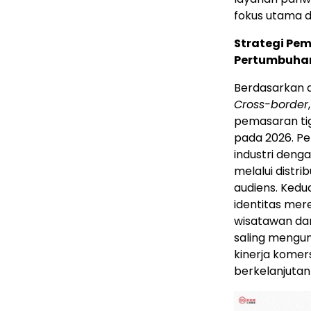
fokus utama d
Strategi Pe
Pertumbuhan
Berdasarkan a
Cross-border
pemasaran tig
pada 2026. P
industri den
melalui distr
audiens. Ked
identitas me
wisatawan da
saling mengu
kinerja komer
berkelanjutan 