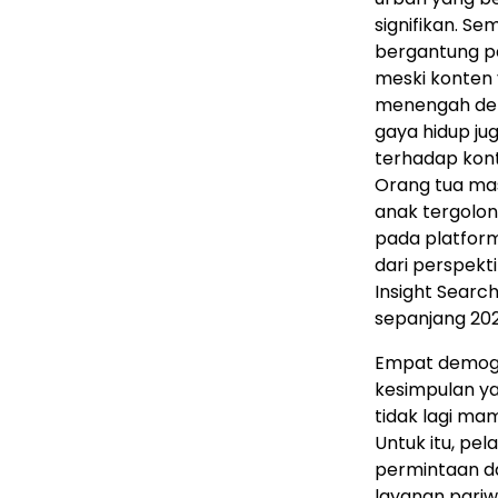
signifikan. S
bergantung pa
meski konten 
menengah den
gaya hidup j
terhadap kont
Orang tua ma
anak tergolon
pada platform
dari perspekti
Insight Search
sepanjang 20
Empat demogr
kesimpulan ya
tidak lagi m
Untuk itu, pe
permintaan d
layanan pariwi