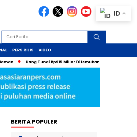
ID
NAL
PERS RILIS
VIDEO
Uang Tunai Rp915 Miliar Ditemukan: Kejutan dari Laci Pejaba
BERITA POPULER