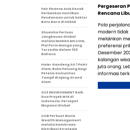
Pergeseran P
Fair Finance Asia Desak
Rencana Lib
Perbankan Hentikan
Pendanaan untuk Sektor
Batu Bara di ASEAN
Pola perjalan
modern tidak 
Shueisha Perluas
Jangkauan Global
melainkan me
melalui MANGA MILLION,
preferensi pr
Platform Manga yang
Tersedia dalam 100
Desember 2025
Bahasa
kalangan wisa
Haier Gandeng AO 1 Point
juta orang. L
Slam, Buka Peluang bagi
informasi terk
Petenis Komunitas
Tampil di Ajang Grand
Slam
SUS ENVIRONMENT Raih
Dua Proyek WtE di
Indonesia, Percepat
Ekspansi Global
UOB Perkuat Bisnis
Wealth Management
melalui Kemitraan
Distribusi Strategis