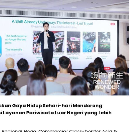
iskan Gaya Hidup Sehari-hari Mendorong
 Layanan Pariwisata Luar Negeri yang Lebih
,
Regional Head
,
Commercial Cross-border Asia &