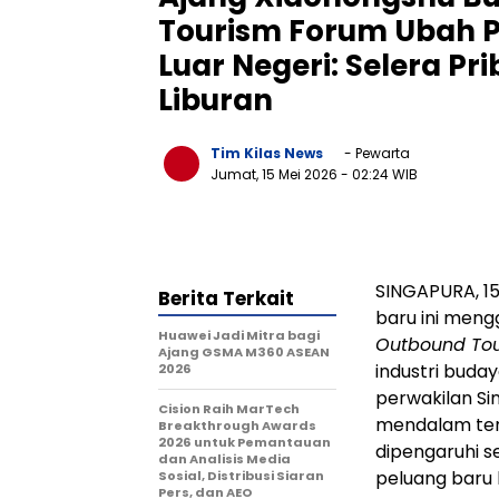
Tourism Forum Ubah P
Luar Negeri: Selera P
Liburan
Tim Kilas News
- Pewarta
Jumat, 15 Mei 2026
- 02:24 WIB
SINGAPURA, 15
Berita Terkait
baru ini meng
Huawei Jadi Mitra bagi
Outbound To
Ajang GSMA M360 ASEAN
industri budaya
2026
perwakilan Si
Cision Raih MarTech
mendalam ten
Breakthrough Awards
2026 untuk Pemantauan
dipengaruhi se
dan Analisis Media
peluang baru b
Sosial, Distribusi Siaran
Pers, dan AEO