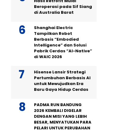
Hasil Retrofit Mulai
Beroperasi pada Sif Siang
di Australia Barat
Shanghai Electric
Tampilkan Robot
Berbasis “Embodied
Intelligence” dan Solusi
Pabrik Cerdas “AI-Native”
di WAIC 2026
Hisense Lansir Strategi
Pertumbuhan Berbasis AI
untuk Mewujudkan Era
Baru Gaya Hidup Cerdas
PADMA RUN BANDUNG
2026 KEMBALI DIGELAR
DENGAN MISI YANG LEBIH
BESAR, MENYATUKAN PARA
PELARI UNTUK PERUBAHAN