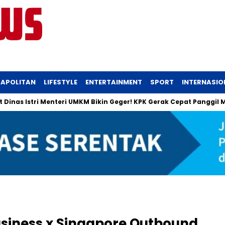
APOLITAN
LIFESTYLE
ENTERTAINMENT
SPORT
INTERNASIO
Istri Menteri UMKM Bikin Geger! KPK Gerak Cepat Panggil Maman
siness x Singapore Outbound