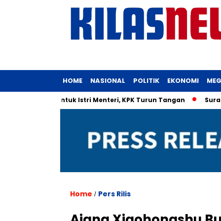
HOME
NASIONAL
POLITIK
EKONOMI
MEG
n UMKM untuk Istri Menteri, KPK Turun Tangan
Surat Dinas 
Home
Pers Rilis
/
Ajang Xiaohongshu Bu