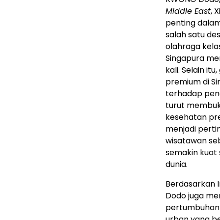
Middle East
, 
penting dalam
salah satu des
olahraga kela
Singapura memi
kali. Selain i
premium di S
terhadap peng
turut membuk
kesehatan prem
menjadi pert
wisatawan seb
semakin kuat 
dunia.
Berdasarkan I
Dodo juga m
pertumbuhan t
urban yang b