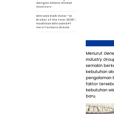
dengan Allianz Global
Investors
Mitrade Raih Gelar “AI
Broker of the Year 2026”,
Hadirkan MitradeGPT
Versi Terbaru di Asia
Menurut
Gene
Industry Grou
semakin berke
kebutuhan aka
pengalaman ba
faktor terseb
kebutuhan wi
baru.