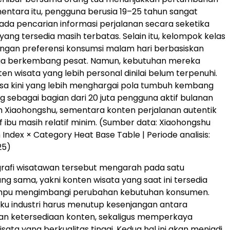
ementara itu, pengguna berusia 19–25 tahun sangat
da pencarian informasi perjalanan secara seketika
yang tersedia masih terbatas. Selain itu, kelompok kelas
gan preferensi konsumsi malam hari berbasiskan
uga berkembang pesat. Namun, kebutuhan mereka
en wisata yang lebih personal dinilai belum terpenuhi.
sa kini yang lebih menghargai pola tumbuh kembang
g sebagai bagian dari 20 juta pengguna aktif bulanan
 Xiaohongshu, sementara konten perjalanan autentik
f ibu masih relatif minim. (Sumber data: Xiaohongshu
 Index × Category Heat Base Table | Periode analisis:
25)
afi wisatawan tersebut mengarah pada satu
ng sama, yakni konten wisata yang saat ini tersedia
ampu mengimbangi perubahan kebutuhan konsumen.
laku industri harus menutup kesenjangan antara
an ketersediaan konten, sekaligus memperkaya
sata yang berkualitas tinggi. Kedua hal ini akan menjadi