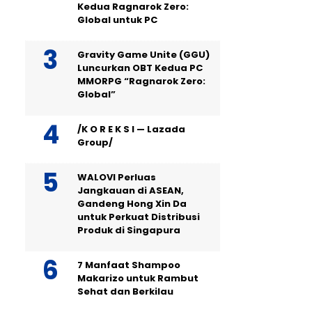
Kedua Ragnarok Zero:
Global untuk PC
Gravity Game Unite (GGU)
Luncurkan OBT Kedua PC
MMORPG “Ragnarok Zero:
Global”
/K O R E K S I — Lazada
Group/
WALOVI Perluas
Jangkauan di ASEAN,
Gandeng Hong Xin Da
untuk Perkuat Distribusi
Produk di Singapura
7 Manfaat Shampoo
Makarizo untuk Rambut
Sehat dan Berkilau