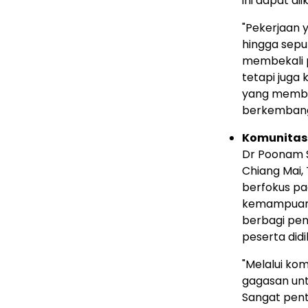
ini dapat di
"Pekerjaan y
hingga sepul
membekali p
tetapi juga
yang memban
berkembang
Komunitas 
Dr
Poonam 
Chiang Mai
,
berfokus p
kemampuan b
berbagi pen
peserta did
"Melalui kom
gagasan un
Sangat penti