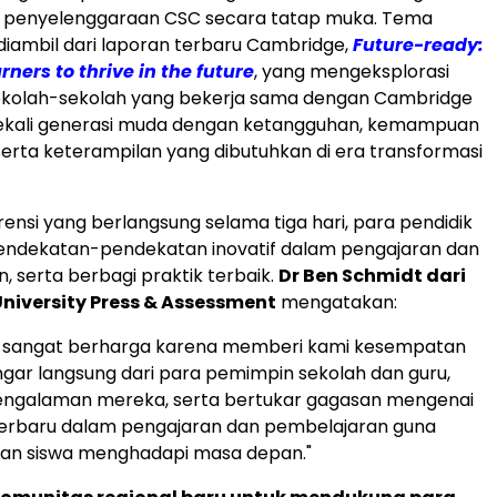
si penyelenggaraan CSC secara tatap muka. Tema
 diambil dari laporan terbaru
Cambridge
,
Future-ready:
rners to thrive in the future
, yang mengeksplorasi
kolah-sekolah yang bekerja sama dengan
Cambridge
ali generasi muda dengan ketangguhan, kemampuan
serta keterampilan yang dibutuhkan di era transformasi
ensi yang berlangsung selama tiga hari, para pendidik
dekatan-pendekatan inovatif dalam pengajaran dan
 serta berbagi praktik terbaik.
Dr
Ben Schmidt
dari
niversity
Press & Assessment
mengatakan:
ini sangat berharga karena memberi kami kesempatan
ar langsung dari para pemimpin sekolah dan guru,
 pengalaman mereka, serta bertukar gagasan mengenai
erbaru dalam pengajaran dan pembelajaran guna
n siswa menghadapi masa depan."