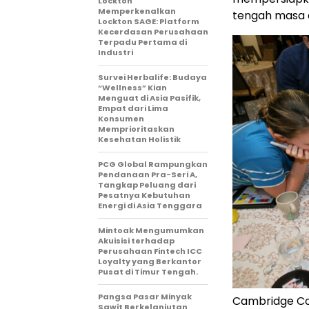
Lockton
Memperkenalkan
tengah masa 
Lockton SAGE: Platform
Kecerdasan Perusahaan
Terpadu Pertama di
Industri
Survei Herbalife: Budaya
“Wellness” Kian
Menguat di Asia Pasifik,
Empat dari Lima
Konsumen
Memprioritaskan
Kesehatan Holistik
PCG Global Rampungkan
Pendanaan Pra-Seri A,
Tangkap Peluang dari
Pesatnya Kebutuhan
Energi di Asia Tenggara
Mintoak Mengumumkan
Akuisisi terhadap
Perusahaan Fintech ICC
Loyalty yang Berkantor
Pusat di Timur Tengah.
Pangsa Pasar Minyak
Cambridge C
Sawit Berkelanjutan