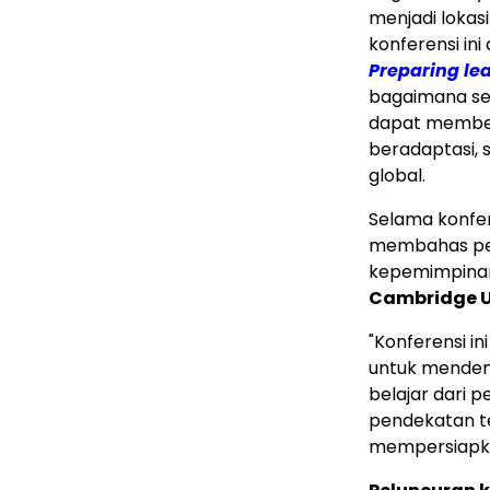
menjadi loka
konferensi ini
Preparing lea
bagaimana se
dapat membek
beradaptasi, 
global.
Selama konfer
membahas pen
kepemimpinan,
Cambridge U
"Konferensi 
untuk mendeng
belajar dari
pendekatan t
mempersiapka