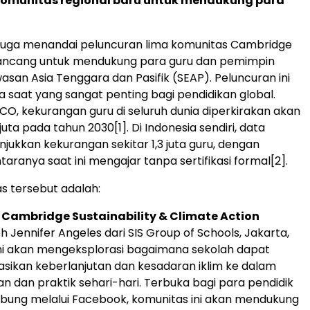
komunitas regional baru untuk mendukung para
i juga menandai peluncuran lima komunitas
Cambridge
rancang untuk mendukung para guru dan pemimpin
awasan
Asia Tenggara
dan Pasifik (SEAP). Peluncuran ini
a saat yang sangat penting bagi pendidikan global.
O, kekurangan guru di seluruh dunia diperkirakan akan
juta pada tahun 2030
[1]
. Di Indonesia sendiri, data
jukkan kekurangan sekitar 1,3 juta guru, dengan
taranya saat ini mengajar tanpa sertifikasi formal
[2]
.
s tersebut adalah:
Cambridge Sustainability & Climate Action
eh
Jennifer Angeles
dari SIS Group of Schools,
Jakarta
,
ni akan mengeksplorasi bagaimana sekolah dapat
sikan keberlanjutan dan kesadaran iklim ke dalam
n dan praktik sehari-hari. Terbuka bagi para pendidik
bung melalui Facebook, komunitas ini akan mendukung