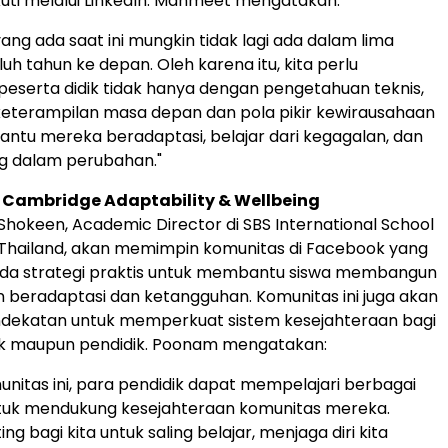
ikuti melalui LinkedIn. Manmeet mengatakan:
ang ada saat ini mungkin tidak lagi ada dalam lima
uh tahun ke depan. Oleh karena itu, kita perlu
eserta didik tidak hanya dengan pengetahuan teknis,
 keterampilan masa depan dan pola pikir kewirausahaan
tu mereka beradaptasi, belajar dari kegagalan, dan
 dalam perubahan."
Cambridge Adaptability & Wellbeing
Shokeen
, Academic Director di SBS International School
Thailand
, akan memimpin komunitas di Facebook yang
ada strategi praktis untuk membantu siswa membangun
eradaptasi dan ketangguhan. Komunitas ini juga akan
dekatan untuk memperkuat sistem kesejahteraan bagi
ik maupun pendidik. Poonam mengatakan:
unitas ini, para pendidik dapat mempelajari berbagai
tuk mendukung kesejahteraan komunitas mereka.
ng bagi kita untuk saling belajar, menjaga diri kita