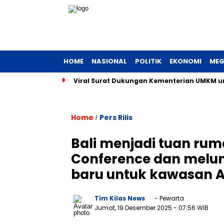
HOME
NASIONAL
POLITIK
EKONOMI
MEG
Viral Surat Dukungan Kementerian UMKM unt
Home
Pers Rilis
/
Bali menjadi tuan ru
Conference dan melun
baru untuk kawasan A
Tim Kilas News
- Pewarta
Jumat, 19 Desember 2025
- 07:56 WIB