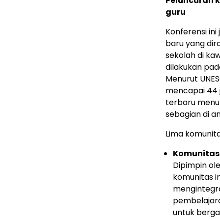
Peluncuran 
guru
Konferensi in
baru yang di
sekolah di k
dilakukan pad
Menurut UNESC
mencapai 44 
terbaru menun
sebagian di an
Lima
komunita
Komunitas 
Dipimpin ol
komunitas i
mengintegra
pembelajara
untuk berga