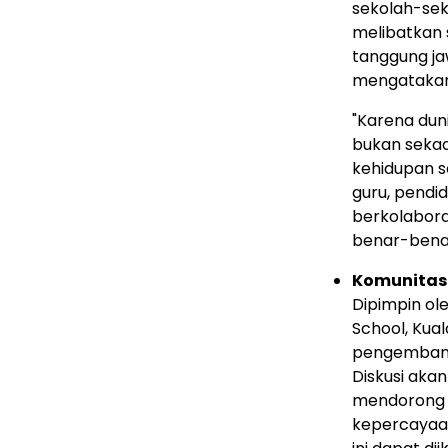
sekolah-sek
melibatkan 
tanggung ja
mengatakan
"Karena duni
bukan sekad
kehidupan s
guru, pendid
berkolabor
benar-bena
Komunitas 
Dipimpin ol
School,
Kual
pengembanga
Diskusi aka
mendorong i
kepercayaan