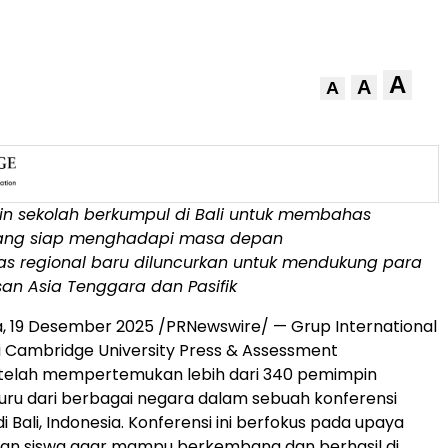
A
A
A
n sekolah berkumpul di
Bali
untuk membahas
yang siap menghadapi masa depan
s regional baru diluncurkan untuk mendukung para
asan
Asia Tenggara
dan Pasifik
a
, 19 Desember 2025 /PRNewswire/ — Grup International
i
Cambridge University
Press & Assessment
 telah mempertemukan lebih dari 340 pemimpin
uru dari berbagai negara dalam sebuah konferensi
di
Bali, Indonesia
. Konferensi ini berfokus pada upaya
n siswa agar mampu berkembang dan berhasil di