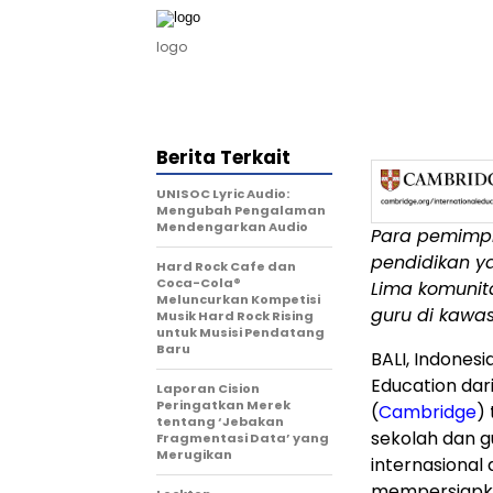
logo
Berita Terkait
UNISOC Lyric Audio:
Mengubah Pengalaman
Mendengarkan Audio
Para pemimpi
pendidikan 
Hard Rock Cafe dan
Coca-Cola®
Lima
komunita
Meluncurkan Kompetisi
guru di kaw
Musik Hard Rock Rising
untuk Musisi Pendatang
Baru
BALI, Indonesi
Education dar
Laporan Cision
Peringatkan Merek
(
Cambridge
)
tentang ‘Jebakan
sekolah dan g
Fragmentasi Data’ yang
Merugikan
internasional 
mempersiapka