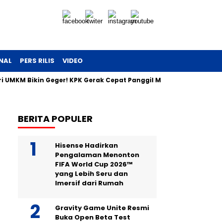
NAL
PERS RILIS
VIDEO
eri UMKM Bikin Geger! KPK Gerak Cepat Panggil Maman
Uang T
BERITA POPULER
Hisense Hadirkan
Pengalaman Menonton
FIFA World Cup 2026™
yang Lebih Seru dan
Imersif dari Rumah
Gravity Game Unite Resmi
Buka Open Beta Test