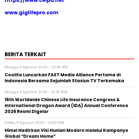
https://www.ceipa.net
www.giglifepro.com
BERITA TERKAIT
Minggu, 9 Agustus 2026 - 23:49 WIB
Coolita Luncurkan FAST Media Alliance Pertama di
Indonesia Bersama Sejumlah Stasiun TV Terkemuka
Minggu, 9 Agustus 2026 - 01:45 WIB
16th Worldwide Chinese Life Insurance Congress &
International Dragon Award (IDA) Annual Conference
2026 Resmi Digelar
Sabtu, 8 Agustus 2026 - 14:26 WIB
Himel Hadirkan Visi Hunian Modern melalui Kampanye
Global “Dream Home”