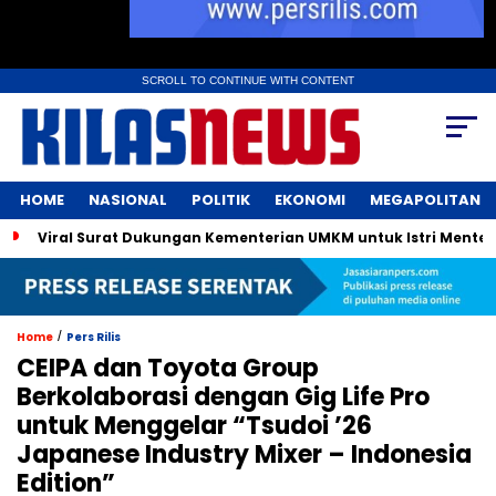
SCROLL TO CONTINUE WITH CONTENT
HOME
NASIONAL
POLITIK
EKONOMI
MEGAPOLITAN
Viral Surat Dukungan Kementerian UMKM untuk Istri Menter
/
Home
Pers Rilis
CEIPA dan Toyota Group
Berkolaborasi dengan Gig Life Pro
untuk Menggelar “Tsudoi ’26
Japanese Industry Mixer – Indonesia
Edition”