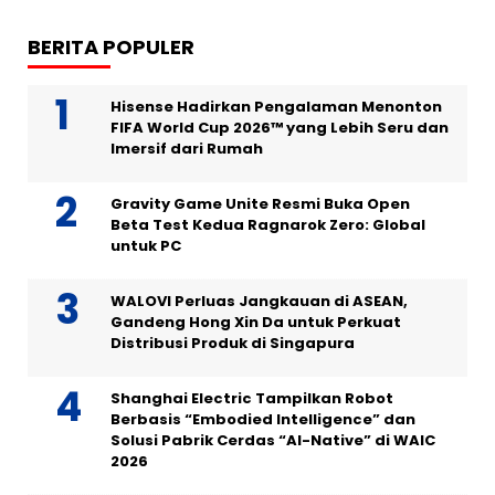
BERITA POPULER
Hisense Hadirkan Pengalaman Menonton
FIFA World Cup 2026™ yang Lebih Seru dan
Imersif dari Rumah
Gravity Game Unite Resmi Buka Open
Beta Test Kedua Ragnarok Zero: Global
untuk PC
WALOVI Perluas Jangkauan di ASEAN,
Gandeng Hong Xin Da untuk Perkuat
Distribusi Produk di Singapura
Shanghai Electric Tampilkan Robot
Berbasis “Embodied Intelligence” dan
Solusi Pabrik Cerdas “AI-Native” di WAIC
2026