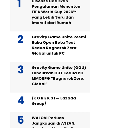
Hisense Hadirkan
Pengalaman Menonton
FIFA World Cup 2026™
yang Lebih Seru dan
Imersif dari Rumah
Gravity Game Unite Resmi
Buka Open Beta Test
Kedua Ragnarok Zero:
Global untuk PC
Gravity Game Unite (GGU)
Luncurkan OBT Kedua PC
MMORPG “Ragnarok Zero:
Global”
/K O R E K S I — Lazada
Group/
WALOVI Perluas
Jangkauan di ASEAN,