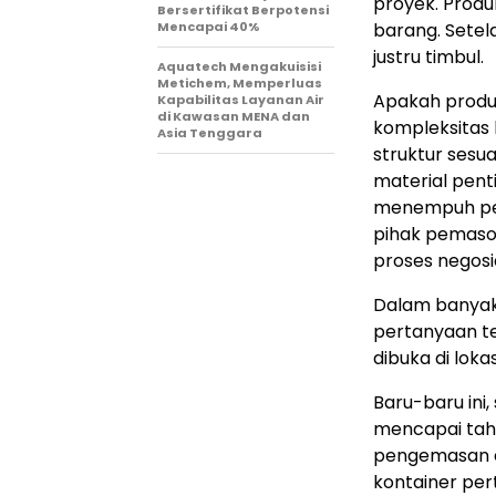
proye
k. P
rodu
Bersertifikat Berpotensi
Mencapai 40%
baran
g. S
etel
justru timbul.
Aquatech Mengakuisisi
Metichem, Memperluas
Apakah produk
Kapabilitas Layanan Air
di Kawasan MENA dan
kompleksitas l
Asia Tenggara
struktur sesu
material pent
menempuh per
pihak pemaso
proses negosi
Dalam banyak
pertanyaan te
dibuka di loka
Baru-baru ini
mencapai tah
pengemasan e
kontainer per