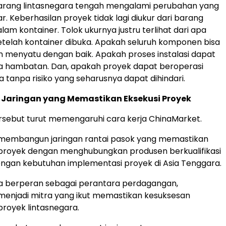
rang lintasnegara tengah mengalami perubahan yang
r.
Keberhasilan proyek tidak lagi diukur dari barang
dalam kontainer
.
Tolok ukurnya justru terlihat dari apa
etelah kontainer dibuk
a.
Apakah seluruh komponen bisa
n menyatu dengan ba
ik.
Apakah proses instalasi dapat
pa hambata
n.
Dan, apakah proyek dapat beroperasi
a tanpa risiko yang seharusnya dapat dihindari.
aringan yang Memastikan Eksekusi Proyek
sebut turut memengaruhi cara kerja ChinaMarket.
membangun jaringan rantai pasok yang memastikan
proyek dengan menghubungkan produsen berkualifikasi
engan kebutuhan implementasi proyek di Asia Tenggara.
ya berperan sebagai perantara perdagangan,
menjadi mitra yang ikut memastikan kesuksesan
royek lintasnegara.