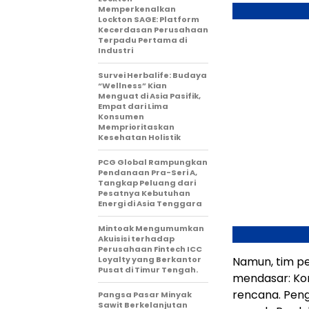
Memperkenalkan
Lockton SAGE: Platform
Kecerdasan Perusahaan
Terpadu Pertama di
Industri
Survei Herbalife: Budaya
“Wellness” Kian
Menguat di Asia Pasifik,
Empat dari Lima
Konsumen
Memprioritaskan
Kesehatan Holistik
PCG Global Rampungkan
Pendanaan Pra-Seri A,
Tangkap Peluang dari
Pesatnya Kebutuhan
Energi di Asia Tenggara
Mintoak Mengumumkan
Akuisisi terhadap
Perusahaan Fintech ICC
Loyalty yang Berkantor
Namun, tim p
Pusat di Timur Tengah.
mendas
ar: K
o
rencana.
P
eng
Pangsa Pasar Minyak
Sawit Berkelanjutan