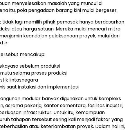
uan menyelesaikan masalah yang muncul di
na itu, pola pengadaan barang kini mulai bergese
r.
k tidak lagi memilih pihak pemasok hanya berdasarkan
duksi atau harga satuan
.
Mereka mulai mencari mitra
enjamin keandalan pelaksanaan proyek, mulai dari
hir.
ersebut mencakup:
rekayasa sebelum produksi
 mutu selama proses produksi
istik lintasnegara
is saat instalasi dan implementasi
 bangunan modular banyak digunakan untuk kompleks
 asrama pekerja, kantor sementara, fasilitas industri,
perluasan infrastruktur
.
Untuk itu, kemampuan
uruh tahapan tersebut sering kali menjadi faktor yang
eberhasilan atau keterlambatan proyek
.
Dalam hal ini,