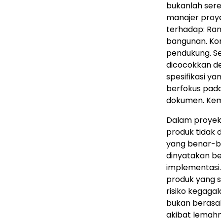
bukanlah sere
manajer proy
terhadap
:
Ran
bangunan
.
Ko
pendukung
.
S
dicocokkan d
spesifikasi ya
berfokus pad
dokumen. Kem
Dalam proyek 
produk tidak 
yang benar-be
dinyatakan be
implementas
i
produk yang s
risiko kegaga
bukan berasal
akibat lemahn