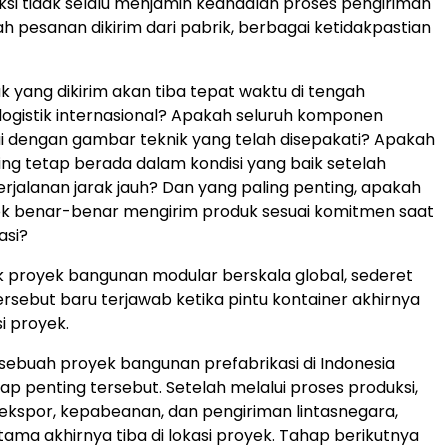
ksi tidak selalu menjamin keandalan proses pengiriman
ah pesanan dikirim dari pabrik, berbagai ketidakpastian
 yang dikirim akan tiba tepat waktu di tengah
ogistik internasion
al?
Apakah seluruh komponen
ai dengan gambar teknik yang telah disepakati?
Ap
akah
ing tetap berada dalam kondisi yang baik setelah
jalanan jarak jauh
? Dan
yang paling penting, apakah
k benar-benar mengirim produk sesuai komitmen saat
asi?
 proyek bangunan modular berskala global, sederet
rsebut baru terjawab ketika pintu kontainer akhirnya
si proyek.
, sebuah proyek bangunan prefabrikasi di Indonesia
ap penting terseb
ut.
Setelah melalui proses produksi,
kspor, kepabeanan, dan pengiriman lintasnegara,
tama akhirnya tiba di lokasi proyek
. Ta
hap berikutnya