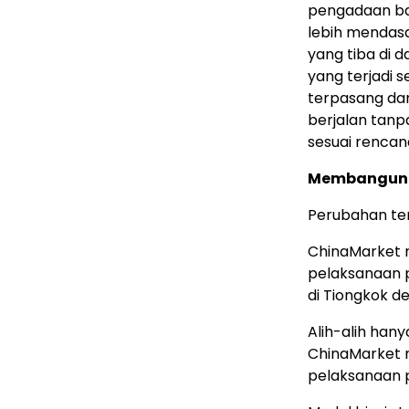
pengadaan ba
lebih mendasa
yang tiba di 
yang terjadi s
terpasang da
berjalan tan
sesuai rencan
Membangun J
Perubahan ter
ChinaMarket 
pelaksanaan 
di Tiongkok d
Alih-alih han
ChinaMarket 
pelaksanaan p