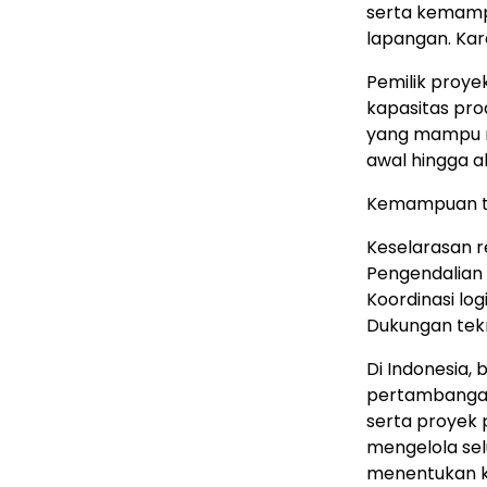
serta kemamp
lapanga
n.
Kare
Pemilik proye
kapasitas pro
yang mampu m
awal hingga ak
Kemampuan t
Keselarasan 
Pengendalian
Koordinasi log
Dukungan tekn
Di Indonesia,
pertambangan,
serta proyek 
mengelola sel
menentukan k