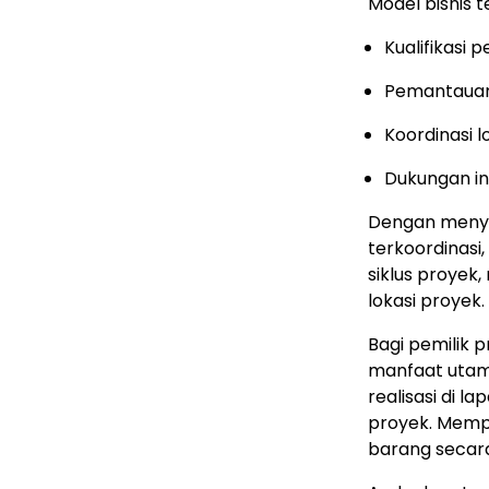
Model bisnis 
Kualifikasi
Pemantauan 
Koordinasi 
Dukungan ins
Dengan menyat
terkoordinasi
siklus proyek,
lokasi proyek.
Bagi pemilik 
manfaat uta
realisasi di la
proyek
.
Mempe
barang secara