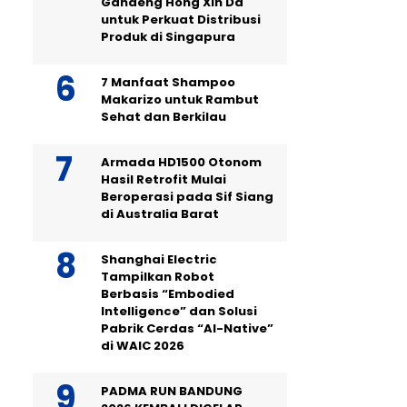
Gandeng Hong Xin Da
untuk Perkuat Distribusi
Produk di Singapura
7 Manfaat Shampoo
Makarizo untuk Rambut
Sehat dan Berkilau
Armada HD1500 Otonom
Hasil Retrofit Mulai
Beroperasi pada Sif Siang
di Australia Barat
Shanghai Electric
Tampilkan Robot
Berbasis “Embodied
Intelligence” dan Solusi
Pabrik Cerdas “AI-Native”
di WAIC 2026
PADMA RUN BANDUNG