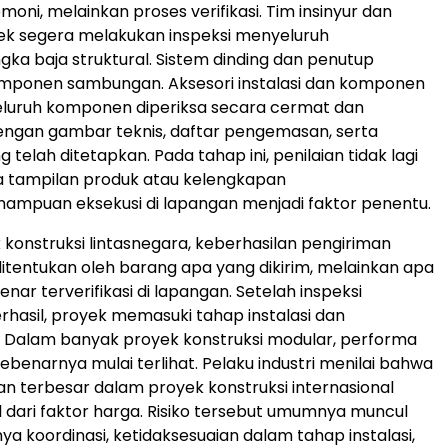
moni, melainkan proses verifika
si. Ti
m insinyur dan
ek segera melakukan inspeksi menyeluruh
gka baja struktural
.
Sistem dinding dan penutup
mponen sambunga
n.
Aksesori instalasi dan komponen
eluruh komponen diperiksa secara cermat dan
engan gambar teknis, daftar pengemasan, serta
ng telah ditetapkan
.
Pada tahap ini, penilaian tidak lagi
a tampilan produk atau kelengkapan
ampuan eksekusi di lapangan menjadi faktor penentu.
konstruksi lintasnegara, keberhasilan pengiriman
ditentukan oleh barang apa yang dikirim, melainkan apa
nar terverifikasi di lapanga
n.
Setelah inspeksi
rhasil, proyek memasuki tahap instalasi dan
.
Dalam banyak proyek konstruksi modular, performa
ebenarnya mulai terlih
at. P
elaku industri menilai bahwa
lan terbesar dalam proyek konstruksi internasional
 dari faktor harg
a.
Risiko tersebut umumnya muncul
ya koordinasi, ketidaksesuaian dalam tahap instalasi,