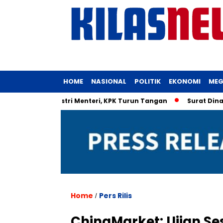
HOME
NASIONAL
POLITIK
EKONOMI
MEG
KM untuk Istri Menteri, KPK Turun Tangan
Surat Dinas Istr
Home
Pers Rilis
/
ChinaMarket: Ujian S