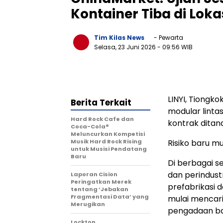
Kontainer Tiba di Loka
Tim Kilas News
- Pewarta
Selasa, 23 Juni 2026
- 09:56 WIB
LINYI, Tiongk
Berita Terkait
modular lintas
Hard Rock Cafe dan
kontrak ditan
Coca-Cola®
Meluncurkan Kompetisi
Musik Hard Rock Rising
Risiko baru mu
untuk Musisi Pendatang
Baru
Di berbagai se
dan perindust
Laporan Cision
Peringatkan Merek
prefabrikasi 
tentang ‘Jebakan
Fragmentasi Data’ yang
mulai mencar
Merugikan
pengadaan ba
Lockton