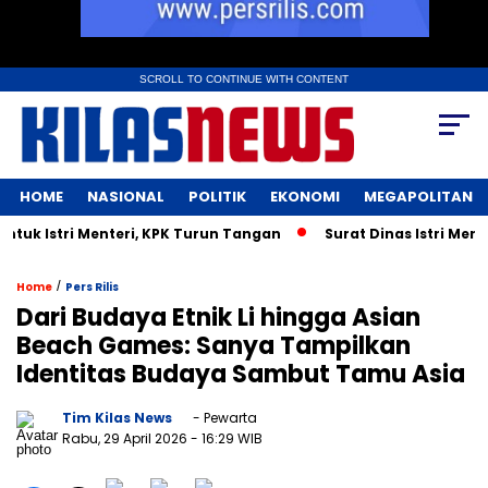
SCROLL TO CONTINUE WITH CONTENT
HOME
NASIONAL
POLITIK
EKONOMI
MEGAPOLITAN
 Istri Menteri, KPK Turun Tangan
Surat Dinas Istri Menter
/
Home
Pers Rilis
Dari Budaya Etnik Li hingga Asian
Beach Games: Sanya Tampilkan
Identitas Budaya Sambut Tamu Asia
Tim Kilas News
- Pewarta
Rabu, 29 April 2026
- 16:29 WIB