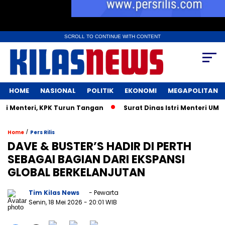
SCROLL TO CONTINUE WITH CONTENT
HOME
NASIONAL
POLITIK
EKONOMI
MEGAPOLITAN
i Menteri, KPK Turun Tangan
Surat Dinas Istri Menteri UMK
/
Home
Pers Rilis
DAVE & BUSTER’S HADIR DI PERTH
SEBAGAI BAGIAN DARI EKSPANSI
GLOBAL BERKELANJUTAN
Tim Kilas News
- Pewarta
Senin, 18 Mei 2026
- 20:01 WIB