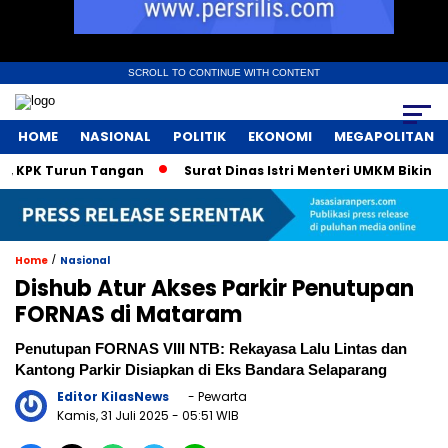
SCROLL TO CONTINUE WITH CONTENT
HOME
NASIONAL
POLITIK
EKONOMI
MEGAPOLITAN
PK Turun Tangan
Surat Dinas Istri Menteri UMKM Bikin Geger
/
Home
Nasional
Dishub Atur Akses Parkir Penutupan
FORNAS di Mataram
Penutupan FORNAS VIII NTB: Rekayasa Lalu Lintas dan
Kantong Parkir Disiapkan di Eks Bandara Selaparang
Editor KilasNews
- Pewarta
Kamis, 31 Juli 2025
- 05:51 WIB