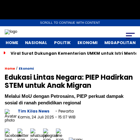
SCROLL TO CONTINUE WITH CONTENT
HOME
NASIONAL
POLITIK
EKONOMI
MEGAPOLITAN
Viral Surat Dukungan Kementerian UMKM untuk Istri Menter
/
Home
Ekonomi
Edukasi Lintas Negara: PIEP Hadirkan
STEM untuk Anak Migran
Melalui MoU dengan Petrosains, PIEP perkuat dampak
sosial di ranah pendidikan regional
Tim Kilas News
- Pewarta
Kamis, 24 Juli 2025
- 15:07 WIB