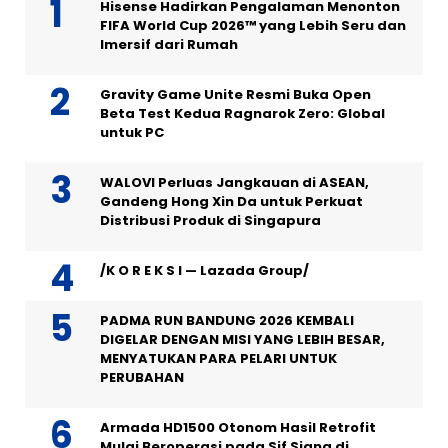
Hisense Hadirkan Pengalaman Menonton
FIFA World Cup 2026™ yang Lebih Seru dan
Imersif dari Rumah
Gravity Game Unite Resmi Buka Open
Beta Test Kedua Ragnarok Zero: Global
untuk PC
WALOVI Perluas Jangkauan di ASEAN,
Gandeng Hong Xin Da untuk Perkuat
Distribusi Produk di Singapura
/K O R E K S I — Lazada Group/
PADMA RUN BANDUNG 2026 KEMBALI
DIGELAR DENGAN MISI YANG LEBIH BESAR,
MENYATUKAN PARA PELARI UNTUK
PERUBAHAN
Armada HD1500 Otonom Hasil Retrofit
Mulai Beroperasi pada Sif Siang di