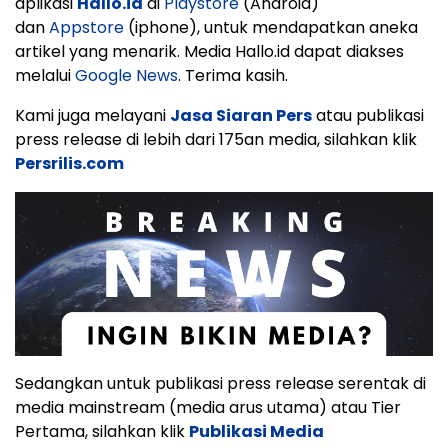
aplikasi
Hallo.id
di
Playstore
(Android)
dan
Appstore
(iphone), untuk mendapatkan aneka
artikel yang menarik. Media Hallo.id dapat diakses
melalui
Google News
. Terima kasih.
Kami juga melayani
Jasa Siaran Pers
atau publikasi
press release di lebih dari 175an media, silahkan klik
Persrilis.com
Sedangkan untuk publikasi press release serentak di
media mainstream (media arus utama) atau Tier
Pertama, silahkan klik
Publikasi Media