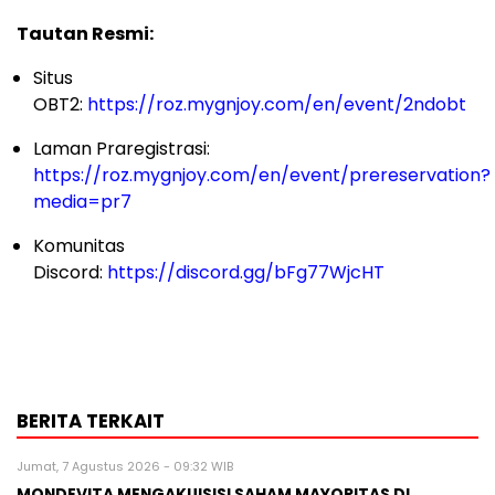
Tautan Resmi:
Situs
OBT2:
https://roz.mygnjoy.com/en/event/2ndobt
Laman Praregistrasi:
https://roz.mygnjoy.com/en/event/prereservation?
media=pr7
Komunitas
Discord:
https://discord.gg/bFg77WjcHT
BERITA TERKAIT
Jumat, 7 Agustus 2026 - 09:32 WIB
MONDEVITA MENGAKUISISI SAHAM MAYORITAS DI