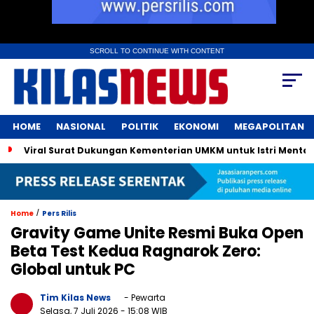
SCROLL TO CONTINUE WITH CONTENT
HOME
NASIONAL
POLITIK
EKONOMI
MEGAPOLITAN
Viral Surat Dukungan Kementerian UMKM untuk Istri Menter
/
Home
Pers Rilis
Gravity Game Unite Resmi Buka Open
Beta Test Kedua Ragnarok Zero:
Global untuk PC
Tim Kilas News
- Pewarta
Selasa, 7 Juli 2026
- 15:08 WIB