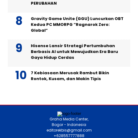
PERUBAHAN
Gravity Game Unite (GGU) Luncurkan OBT
Kedua PC MMORPG “Ragnarok Zero:
Global”
Hisense Lansir Strategi Pertumbuhan
Berbasis AI untuk Mewujudkan Era Baru
Gaya Hidup Cerdas
7 Kebiasaan Merusak Rambut Bikin
Rontok, Kusam, dan Makin Tipis
Graha Media Center,
Bogor - Indonesia
editorekbis@gmail.com
+628557777888