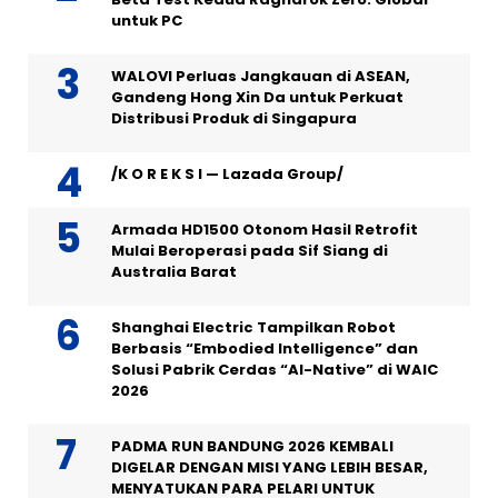
untuk PC
WALOVI Perluas Jangkauan di ASEAN,
Gandeng Hong Xin Da untuk Perkuat
Distribusi Produk di Singapura
/K O R E K S I — Lazada Group/
Armada HD1500 Otonom Hasil Retrofit
Mulai Beroperasi pada Sif Siang di
Australia Barat
Shanghai Electric Tampilkan Robot
Berbasis “Embodied Intelligence” dan
Solusi Pabrik Cerdas “AI-Native” di WAIC
2026
PADMA RUN BANDUNG 2026 KEMBALI
DIGELAR DENGAN MISI YANG LEBIH BESAR,
MENYATUKAN PARA PELARI UNTUK