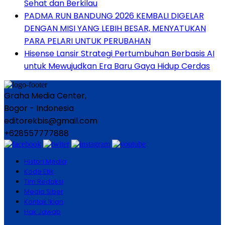
Sehat dan Berkilau
PADMA RUN BANDUNG 2026 KEMBALI DIGELAR
DENGAN MISI YANG LEBIH BESAR, MENYATUKAN
PARA PELARI UNTUK PERUBAHAN
Hisense Lansir Strategi Pertumbuhan Berbasis AI
untuk Mewujudkan Era Baru Gaya Hidup Cerdas
Graha Media Center,
Bogor - Indonesia
editorekbis@gmail.com
+628557777888
Histori Media
Kode Etik
Tim Redaksi
Media Siber
Kontak Iklan
Hak Jawab