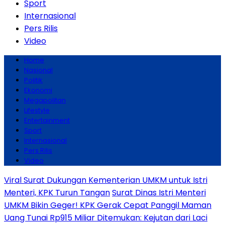
Sport
Internasional
Pers Rilis
Video
Home
Nasional
Politik
Ekonomi
Megapolitan
Lifestyle
Entertainment
Sport
Internasional
Pers Rilis
Video
Viral Surat Dukungan Kementerian UMKM untuk Istri
Menteri, KPK Turun Tangan
Surat Dinas Istri Menteri
UMKM Bikin Geger! KPK Gerak Cepat Panggil Maman
Uang Tunai Rp915 Miliar Ditemukan: Kejutan dari Laci