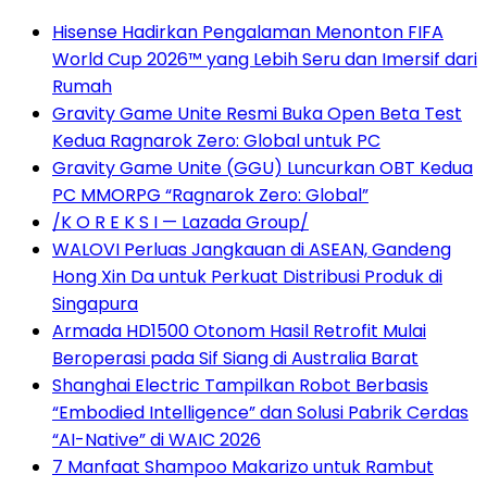
Hisense Hadirkan Pengalaman Menonton FIFA
World Cup 2026™ yang Lebih Seru dan Imersif dari
Rumah
Gravity Game Unite Resmi Buka Open Beta Test
Kedua Ragnarok Zero: Global untuk PC
Gravity Game Unite (GGU) Luncurkan OBT Kedua
PC MMORPG “Ragnarok Zero: Global”
/K O R E K S I — Lazada Group/
WALOVI Perluas Jangkauan di ASEAN, Gandeng
Hong Xin Da untuk Perkuat Distribusi Produk di
Singapura
Armada HD1500 Otonom Hasil Retrofit Mulai
Beroperasi pada Sif Siang di Australia Barat
Shanghai Electric Tampilkan Robot Berbasis
“Embodied Intelligence” dan Solusi Pabrik Cerdas
“AI-Native” di WAIC 2026
7 Manfaat Shampoo Makarizo untuk Rambut