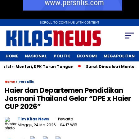
SCROLL TO CONTINUE WITH CONTENT
HOME
NASIONAL
POLITIK
EKONOMI
MEGAPOLITAN
ri Menteri, KPK Turun Tangan
Surat Dinas Istri Menteri UMK
/
Home
Pers Rilis
Haier dan Departemen Pendidikan
Jasmani Thailand Gelar “DPE x Haier
CUP 2026”
Tim Kilas News
- Pewarta
Minggu, 24 Mei 2026
- 04:17 WIB