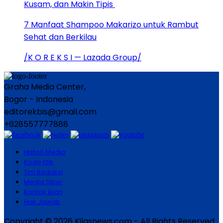
Kusam, dan Makin Tipis
7 Manfaat Shampoo Makarizo untuk Rambut
Sehat dan Berkilau
/K O R E K S I — Lazada Group/
Graha Media Center,
Bogor - Indonesia
editorekbis@gmail.com
+628557777888
Histori Media
Kode Etik
Tim Redaksi
Media Siber
Kontak Iklan
Hak Jawab
Copyright © 2026 Kilasnews.com - All Rights Reserved