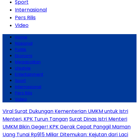
Sport
Internasional
Pers Rilis
Video
Home
Nasional
Politik
Ekonomi
Megapolitan
Lifestyle
Entertainment
Sport
Internasional
Pers Rilis
Video
Viral Surat Dukungan Kementerian UMKM untuk Istri
Menteri, KPK Turun Tangan
Surat Dinas Istri Menteri
UMKM Bikin Geger! KPK Gerak Cepat Panggil Maman
Uang Tunai Rp915 Miliar Ditemukan: Kejutan dari Laci