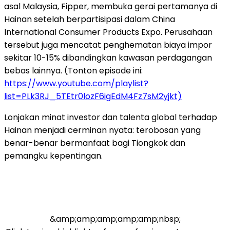
asal Malaysia, Fipper, membuka gerai pertamanya di
Hainan setelah berpartisipasi dalam China
International Consumer Products Expo. Perusahaan
tersebut juga mencatat penghematan biaya impor
sekitar 10-15% dibandingkan kawasan perdagangan
bebas lainnya. (Tonton episode ini:
https://www.youtube.com/playlist?
list=PLk3RJ_5TEtr0lozF6igEdM4Fz7sM2yjkt)
Lonjakan minat investor dan talenta global terhadap
Hainan menjadi cerminan nyata: terobosan yang
benar-benar bermanfaat bagi Tiongkok dan
pemangku kepentingan.
&amp;amp;amp;amp;amp;nbsp;