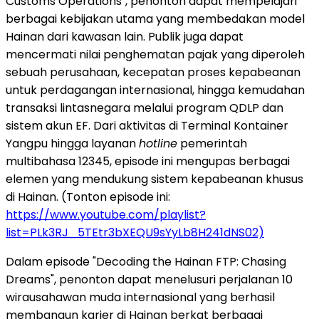
Customs Operations", penonton dapat mempelajari
berbagai kebijakan utama yang membedakan model
Hainan dari kawasan lain. Publik juga dapat
mencermati nilai penghematan pajak yang diperoleh
sebuah perusahaan, kecepatan proses kepabeanan
untuk perdagangan internasional, hingga kemudahan
transaksi lintasnegara melalui program QDLP dan
sistem akun EF. Dari aktivitas di Terminal Kontainer
Yangpu hingga layanan
hotline
pemerintah
multibahasa 12345, episode ini mengupas berbagai
elemen yang mendukung sistem kepabeanan khusus
di Hainan. (Tonton episode ini:
https://www.youtube.com/playlist?
list=PLk3RJ_5TEtr3bXEQU9sYyLb8H241dNS02)
Dalam episode "Decoding the Hainan FTP: Chasing
Dreams", penonton dapat menelusuri perjalanan 10
wirausahawan muda internasional yang berhasil
membangun karier di Hainan berkat berbagai