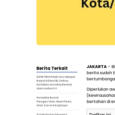
JAKARTA
– B
Berita Terkait
berita sudah 
DPW PROPAMI Surabaya
bertumbangan
Raya Dilantik, Fokus
Kolaborasi Akademisi
dan Industri
Diperlukan aw
(kewirausaha
Putable Bond:
bertahan di er
Pengertian, Manfaat,
dan Cara Kerjanya
Sri Mulyani Dicopot,