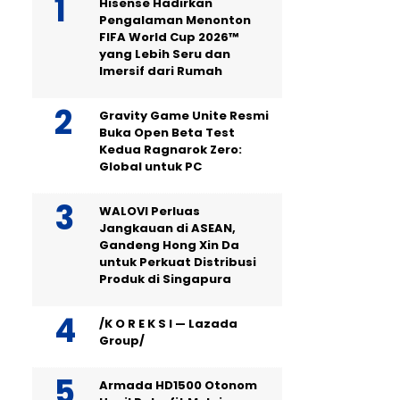
Hisense Hadirkan
Pengalaman Menonton
FIFA World Cup 2026™
yang Lebih Seru dan
Imersif dari Rumah
Gravity Game Unite Resmi
Buka Open Beta Test
Kedua Ragnarok Zero:
Global untuk PC
WALOVI Perluas
Jangkauan di ASEAN,
Gandeng Hong Xin Da
untuk Perkuat Distribusi
Produk di Singapura
/K O R E K S I — Lazada
Group/
Armada HD1500 Otonom