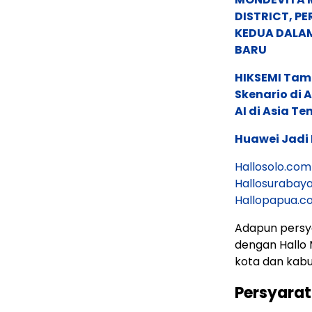
DISTRICT, P
KEDUA DALA
BARU
HIKSEMI Tam
Skenario di
AI di Asia T
Huawei Jadi
Hallosolo.com
Hallosurabay
Hallopapua.c
Adapun persy
dengan Hallo 
kota dan kabu
Persyarat