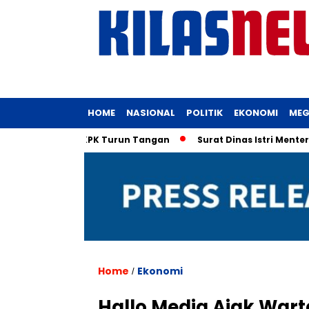
HOME
NASIONAL
POLITIK
EKONOMI
MEG
ri Menteri, KPK Turun Tangan
Surat Dinas Istri Menteri UMK
Home
Ekonomi
/
Hallo Media Ajak Wart