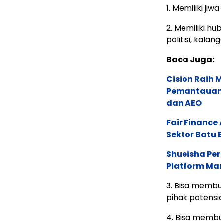
1. Memiliki j
2. Memiliki h
politisi, kala
Baca Juga:
Cision Raih
Pemantauan d
dan AEO
Fair Financ
Sektor Batu 
Shueisha Pe
Platform Ma
3. Bisa membu
pihak potensia
4. Bisa membu