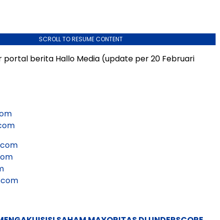
SCROLL TO RESUME CONTENT
 portal berita Hallo Media (update per 20 Februari
com
.com
n.com
.com
m
.com
MENGAKUISISI SAHAM MAYORITAS DI UNDERSCORE