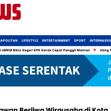
APOLITAN
LIFESTYLE
ENTERTAINMENT
SPORT
INTERNASIO
M Bikin Geger! KPK Gerak Cepat Panggil Maman
Uang Tunai Rp
awan Berjiwa Wirausaha di Kota