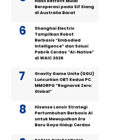
Hasil Retrofit Mulai
Beroperasi pada Sif Siang
di Australia Barat
Shanghai Electric
Tampilkan Robot
Berbasis “Embodied
Intelligence” dan Solusi
Pabrik Cerdas “AI-Native”
di WAIC 2026
Gravity Game Unite (GGU)
Luncurkan OBT Kedua PC
MMORPG “Ragnarok Zero:
Global”
Hisense Lansir Strategi
Pertumbuhan Berbasis AI
untuk Mewujudkan Era
Baru Gaya Hidup Cerdas