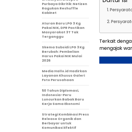
Daftar Isi
Purbaya Dikritik: Netizen
Ragukan Reshuffle
Persyarat
Kabinet
Persyara
Aturan Baru LPG 3 Kg
Pakai NIK, DPR Pastikan
Masyarakat 3T Tak
Terganggu
Terkait dengan
Skema Subsidi LPG 3 Kg
mengajak war
Berubah: Pembelian
Harus Pakai NIK Mulai
2026
Media Hallo.id Hadirkan
Layanan Khusus Galeri
Foto Perusahaan
50 Tahun Diplomasi,
Indonesia-Peru
Luncurkan Babak Baru
Kerja Sama Ekonomi
Strategi Kombinasi Press
Release Organik dan
Berbayar untuk
Komunikasi Efektif