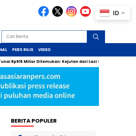
ID
NAL
PERS RILIS
VIDEO
915 Miliar Ditemukan: Kejutan dari Laci Pejabat MA
Pergant
BERITA POPULER