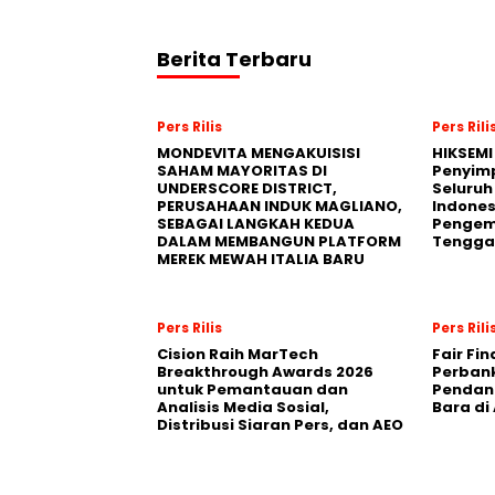
Berita Terbaru
Pers Rilis
Pers Rili
MONDEVITA MENGAKUISISI
HIKSEMI
SAHAM MAYORITAS DI
Penyim
UNDERSCORE DISTRICT,
Seluruh
PERUSAHAAN INDUK MAGLIANO,
Indones
SEBAGAI LANGKAH KEDUA
Pengemb
DALAM MEMBANGUN PLATFORM
Tengga
MEREK MEWAH ITALIA BARU
Pers Rilis
Pers Rili
Cision Raih MarTech
Fair Fi
Breakthrough Awards 2026
Perban
untuk Pemantauan dan
Pendana
Analisis Media Sosial,
Bara di
Distribusi Siaran Pers, dan AEO