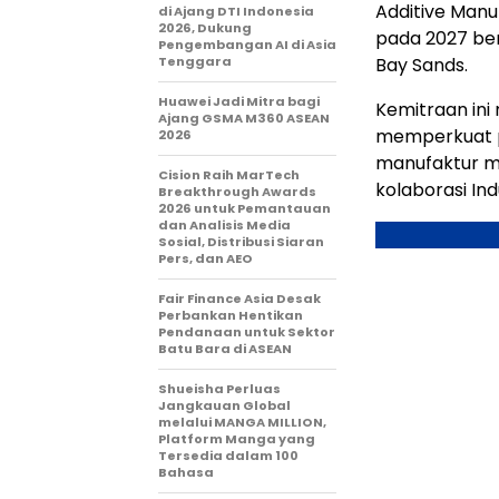
Additive Manu
di Ajang DTI Indonesia
2026, Dukung
pada 2027 be
Pengembangan AI di Asia
Tenggara
Bay Sands.
Huawei Jadi Mitra bagi
Kemitraan in
Ajang GSMA M360 ASEAN
memperkuat po
2026
manufaktur mut
Cision Raih MarTech
kolaborasi Indu
Breakthrough Awards
2026 untuk Pemantauan
dan Analisis Media
Sosial, Distribusi Siaran
Pers, dan AEO
Fair Finance Asia Desak
Perbankan Hentikan
Pendanaan untuk Sektor
Batu Bara di ASEAN
Shueisha Perluas
Jangkauan Global
melalui MANGA MILLION,
Platform Manga yang
Tersedia dalam 100
Bahasa