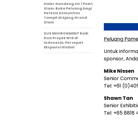
Haier Gandeng AO 1 Point
Slam, Buka Peluang bagi
Petenis Komunitas
Tampil di Ajang Grand
Slam
SUS ENVIRONMENT Raih
Dua Proyek WtE di
Peluang Pame
Indonesia, Percepat
Ekspansi Global
Untuk informa
sponsor, Anda
Mike Nissen
Senior Comme
Tel: +61 (0)40
Shawn Tan
Senior Exhibi
Tel: +65 8818 