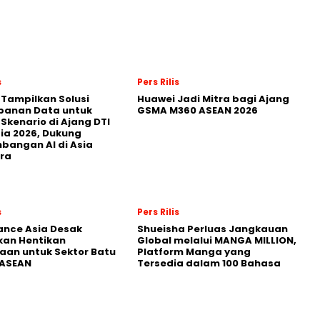
s
Pers Rilis
 Tampilkan Solusi
Huawei Jadi Mitra bagi Ajang
panan Data untuk
GSMA M360 ASEAN 2026
 Skenario di Ajang DTI
ia 2026, Dukung
angan AI di Asia
ra
s
Pers Rilis
nance Asia Desak
Shueisha Perluas Jangkauan
kan Hentikan
Global melalui MANGA MILLION,
an untuk Sektor Batu
Platform Manga yang
 ASEAN
Tersedia dalam 100 Bahasa