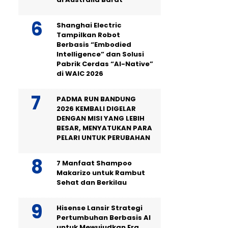
Shanghai Electric
Tampilkan Robot
Berbasis “Embodied
Intelligence” dan Solusi
Pabrik Cerdas “AI-Native”
di WAIC 2026
PADMA RUN BANDUNG
2026 KEMBALI DIGELAR
DENGAN MISI YANG LEBIH
BESAR, MENYATUKAN PARA
PELARI UNTUK PERUBAHAN
7 Manfaat Shampoo
Makarizo untuk Rambut
Sehat dan Berkilau
Hisense Lansir Strategi
Pertumbuhan Berbasis AI
untuk Mewujudkan Era