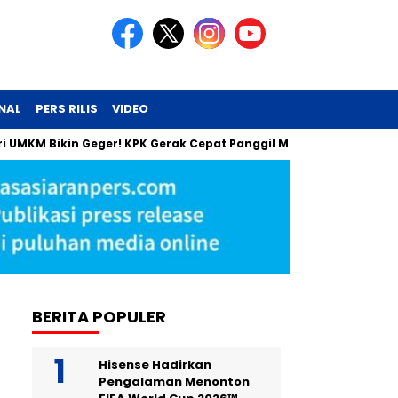
NAL
PERS RILIS
VIDEO
eri UMKM Bikin Geger! KPK Gerak Cepat Panggil Maman
Uang T
BERITA POPULER
Hisense Hadirkan
Pengalaman Menonton