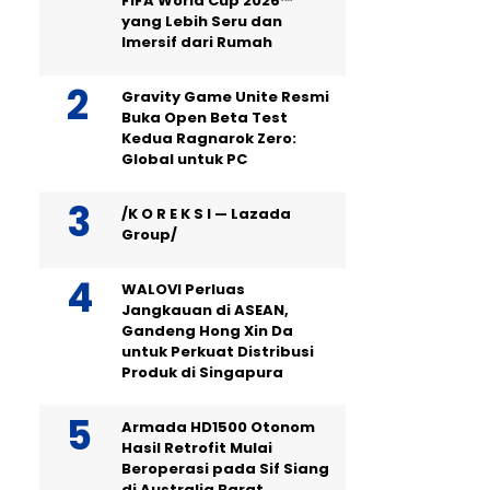
FIFA World Cup 2026™
yang Lebih Seru dan
Imersif dari Rumah
Gravity Game Unite Resmi
Buka Open Beta Test
Kedua Ragnarok Zero:
Global untuk PC
/K O R E K S I — Lazada
Group/
WALOVI Perluas
Jangkauan di ASEAN,
Gandeng Hong Xin Da
untuk Perkuat Distribusi
Produk di Singapura
Armada HD1500 Otonom
Hasil Retrofit Mulai
Beroperasi pada Sif Siang
di Australia Barat