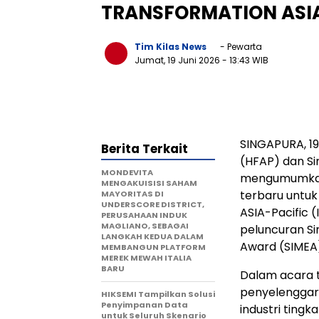
TRANSFORMATION ASIA
Tim Kilas News
- Pewarta
Jumat, 19 Juni 2026
- 13:43 WIB
SINGAPURA, 19
Berita Terkait
(HFAP) dan Si
MONDEVITA
mengumumkan
MENGAKUISISI SAHAM
terbaru untuk
MAYORITAS DI
UNDERSCORE DISTRICT,
ASIA-Pacific 
PERUSAHAAN INDUK
MAGLIANO, SEBAGAI
peluncuran Si
LANGKAH KEDUA DALAM
Award (SIMEA)
MEMBANGUN PLATFORM
MEREK MEWAH ITALIA
BARU
Dalam acara 
penyelenggar
HIKSEMI Tampilkan Solusi
Penyimpanan Data
industri ting
untuk Seluruh Skenario