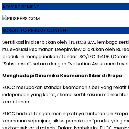
ADVERTISEMENT
SCROLL TO RESUME CONTENT
Sertifikasi ini diterbitkan oleh TrustCB B.V., lembaga se
itu, evaluasi keamanan DeepinView dilakukan oleh Burea
produk ini menggunakan standar ISO/IEC 15408 (Common
"Substansial", setara dengan Evaluation Assurance Leve
Menghadapi Dinamika Keamanan Siber di Eropa
EUCC merupakan standar keamanan siber yang relatif ba
independen yang ketat, skema sertifikasi ini menilai 
kerentanan.
EUCC hadir di tengah meningkatnya tuntutan Uni Eropa
keamanan sepanjang siklus pemakaian "produk yang me
sektor-sektor strategis. Dalam konteks ini, EUCC menjad