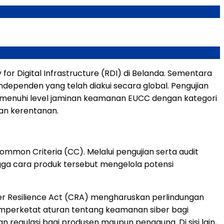
y for Digital Infrastructure (RDI) di Belanda. Sementara
ndependen yang telah diakui secara global. Pengujian
memenuhi level jaminan keamanan EUCC dengan kategori
nan kerentanan.
mon Criteria (CC). Melalui pengujian serta audit
ngga cara produk tersebut mengelola potensi
ber Resilience Act (CRA) mengharuskan perlindungan
emperketat aturan tentang keamanan siber bagi
n regulasi bagi produsen maupun pengguna. Di sisi lain,