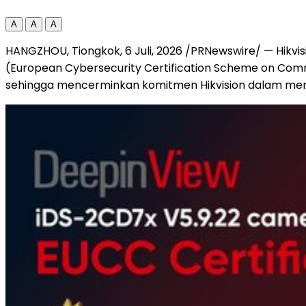
A
A
A
HANGZHOU, Tiongkok
,
6 Juli, 2026
/PRNewswire/ — Hikvi
(European Cybersecurity Certification Scheme on Com
sehingga mencerminkan komitmen Hikvision dalam meme