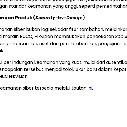
n standar keamanan yang tinggi, seperti pemerintahan, in
ngan Produk (
Security-by-Design
)
 keamanan siber bukan lagi sekadar fitur tambahan, mel
g meraih EUCC, Hikvision membuktikan pendekatan
Secu
 perancangan, riset dan pengembangan, pengujian, distr
k.
ki perlindungan keamanan yang kuat, mulai dari autentika
encapaian tersebut menjadi tolok ukur baru dalam kepa
si Hikvision.
m keamanan siber tersedia melalui tautan
ini
.