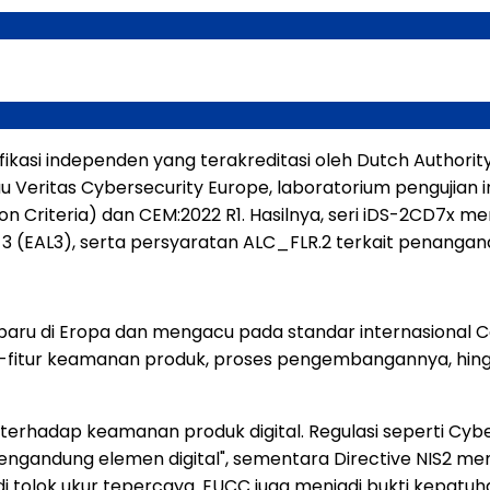
rtifikasi independen yang terakreditasi oleh Dutch Authorit
u Veritas Cybersecurity Europe, laboratorium pengujian i
 Criteria) dan CEM:2022 R1. Hasilnya, seri iDS-2CD7x 
l 3 (EAL3), serta persyaratan ALC_FLR.2 terkait penanga
ru di Eropa dan mengacu pada standar internasional Com
fitur-fitur keamanan produk, proses pengembangannya, hi
 terhadap keamanan produk digital. Regulasi seperti Cy
ngandung elemen digital", sementara Directive NIS2 m
i tolok ukur tepercaya. EUCC juga menjadi bukti kepatuha