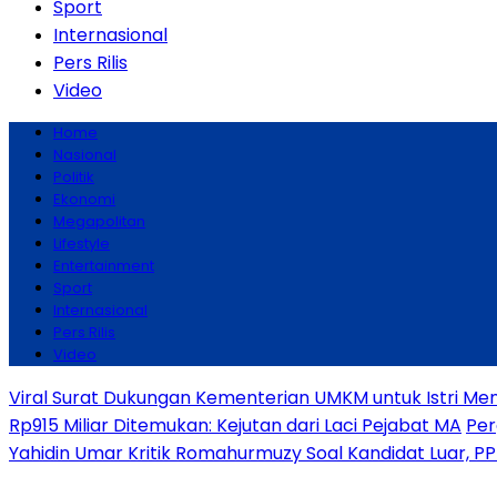
Sport
Internasional
Pers Rilis
Video
Home
Nasional
Politik
Ekonomi
Megapolitan
Lifestyle
Entertainment
Sport
Internasional
Pers Rilis
Video
Viral Surat Dukungan Kementerian UMKM untuk Istri Men
Rp915 Miliar Ditemukan: Kejutan dari Laci Pejabat MA
Per
Yahidin Umar Kritik Romahurmuzy Soal Kandidat Luar, P