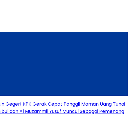
Bikin Geger! KPK Gerak Cepat Panggil Maman
Uang Tunai
ibul dan Al Muzammil Yusuf Muncul Sebagai Pemenang