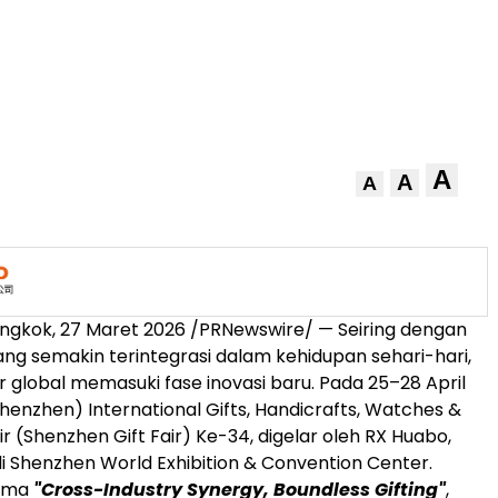
A
A
A
ngkok, 27 Maret 2026 /PRNewswire/ — Seiring dengan
yang semakin terintegrasi dalam kehidupan sehari-hari,
ir global memasuki fase inovasi baru. Pada 25–28 April
Shenzhen) International Gifts, Handicrafts, Watches &
r (Shenzhen Gift Fair) Ke-34, digelar oleh RX Huabo,
i Shenzhen World Exhibition & Convention Center.
ema
"Cross-Industry Synergy, Boundless Gifting"
,