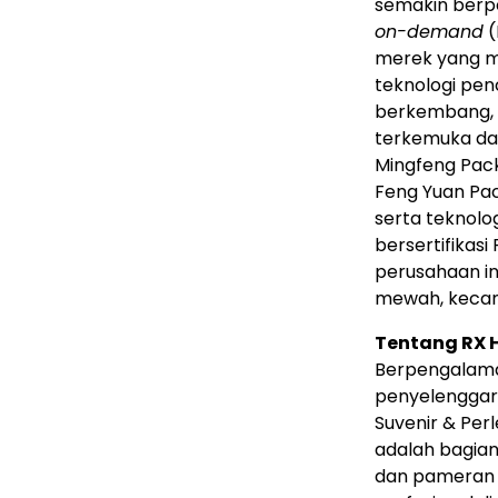
semakin berpe
on-demand
(
merek yang me
teknologi pen
berkembang, t
terkemuka dar
Mingfeng Pack
Feng Yuan Pa
serta teknolo
bersertifikasi
perusahaan in
mewah, kecant
Tentang RX 
Berpengalaman
penyelenggar
Suvenir & Per
adalah bagian
dan pameran 