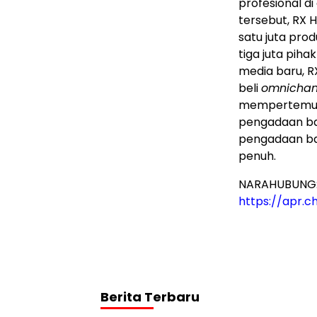
profesional d
tersebut, RX 
satu juta pr
tiga juta piha
media baru, 
beli
omnichan
mempertemuka
pengadaan ba
pengadaan bar
penuh.
NARAHUBUNG
https://apr.ch
Berita Terbaru