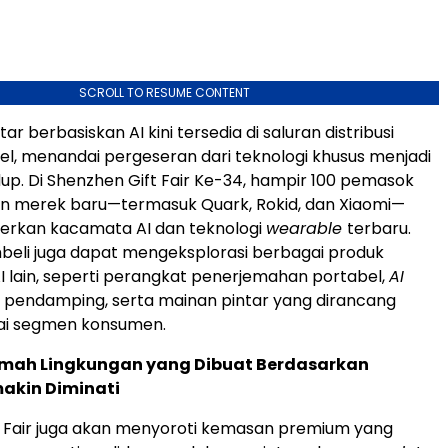
SCROLL TO RESUME CONTENT
r berbasiskan AI kini tersedia di saluran distribusi
itel, menandai pergeseran dari teknologi khusus menjadi
idup. Di Shenzhen Gift Fair Ke-34, hampir 100 pemasok
n merek baru—termasuk Quark, Rokid, dan Xiaomi—
kan kacamata AI dan teknologi
wearable
terbaru.
embeli juga dapat mengeksplorasi berbagai produk
I lain, seperti perangkat penerjemahan portabel,
AI
t pendamping, serta mainan pintar yang dirancang
ai segmen konsumen.
ah Lingkungan yang Dibuat Berdasarkan
akin Diminati
t Fair juga akan menyoroti kemasan premium yang