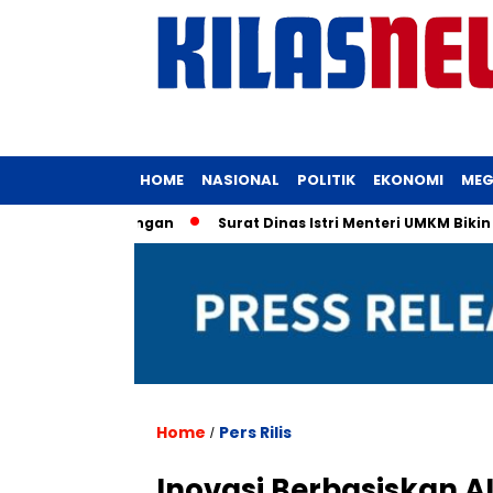
HOME
NASIONAL
POLITIK
EKONOMI
MEG
 KPK Turun Tangan
Surat Dinas Istri Menteri UMKM Bikin Ge
Home
Pers Rilis
/
Inovasi Berbasiskan A