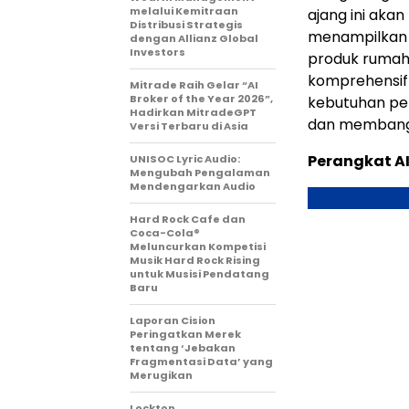
melalui Kemitraan
ajang ini aka
Distribusi Strategis
menampilkan 
dengan Allianz Global
Investors
produk rumah 
komprehensif 
Mitrade Raih Gelar “AI
Broker of the Year 2026”,
kebutuhan pe
Hadirkan MitradeGPT
dan membangun
Versi Terbaru di Asia
Perangkat A
UNISOC Lyric Audio:
Mengubah Pengalaman
Mendengarkan Audio
Hard Rock Cafe dan
Coca-Cola®
Meluncurkan Kompetisi
Musik Hard Rock Rising
untuk Musisi Pendatang
Baru
Laporan Cision
Peringatkan Merek
tentang ‘Jebakan
Fragmentasi Data’ yang
Merugikan
Lockton