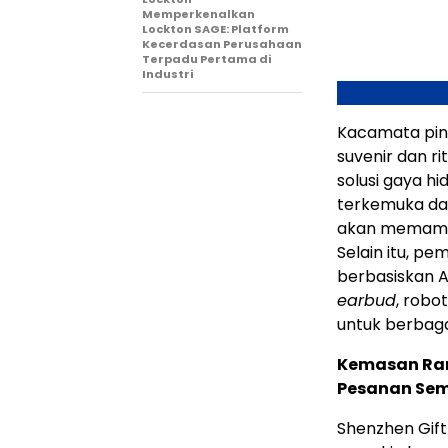
Memperkenalkan
Lockton SAGE: Platform
Kecerdasan Perusahaan
Terpadu Pertama di
Industri
Kacamata pinta
suvenir dan r
solusi gaya h
terkemuka da
akan memamer
Selain itu, p
berbasiskan A
earbud
, robo
untuk berbag
Kemasan Ram
Pesanan Sem
Shenzhen Gif