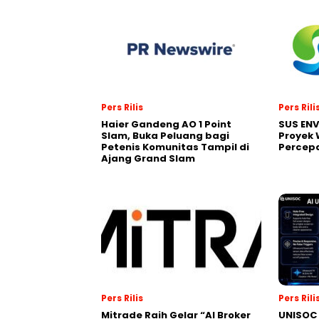
Pers Rilis
Pers Rili
Haier Gandeng AO 1 Point
SUS EN
Slam, Buka Peluang bagi
Proyek 
Petenis Komunitas Tampil di
Percepa
Ajang Grand Slam
Pers Rilis
Pers Rili
Mitrade Raih Gelar “AI Broker
UNISOC 