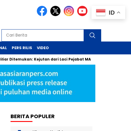
ID
NAL
PERS RILIS
VIDEO
 Ditemukan: Kejutan dari Laci Pejabat MA
Pergantian Kepemi
BERITA POPULER