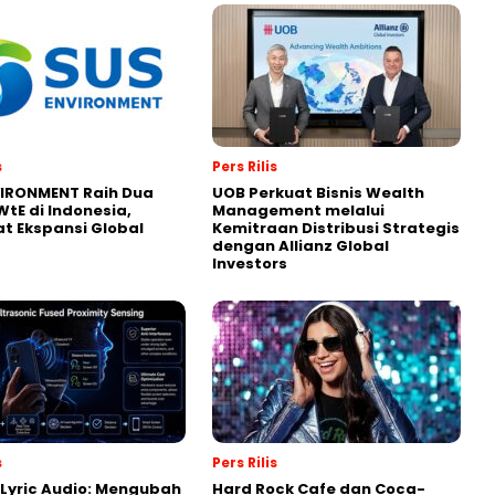
s
Pers Rilis
VIRONMENT Raih Dua
UOB Perkuat Bisnis Wealth
WtE di Indonesia,
Management melalui
t Ekspansi Global
Kemitraan Distribusi Strategis
dengan Allianz Global
Investors
s
Pers Rilis
Lyric Audio: Mengubah
Hard Rock Cafe dan Coca-