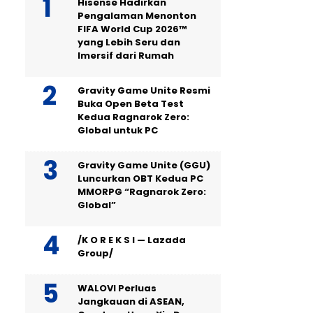
Hisense Hadirkan
Pengalaman Menonton
FIFA World Cup 2026™
yang Lebih Seru dan
Imersif dari Rumah
Gravity Game Unite Resmi
Buka Open Beta Test
Kedua Ragnarok Zero:
Global untuk PC
Gravity Game Unite (GGU)
Luncurkan OBT Kedua PC
MMORPG “Ragnarok Zero:
Global”
/K O R E K S I — Lazada
Group/
WALOVI Perluas
Jangkauan di ASEAN,