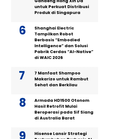
Gandeng Hong Xin Da
untuk Perkuat Distribusi
Produk di Singapura
Shanghai Electric
Tampilkan Robot
Berbasis “Embodied
Intelligence” dan Solusi
Pabrik Cerdas “AI-Native”
di WAIC 2026
7 Manfaat Shampoo
Makarizo untuk Rambut
Sehat dan Berkilau
Armada HD1500 Otonom
Hasil Retrofit Mulai
Beroperasi pada Sif Siang
di Australia Barat
Hisense Lansir Strategi