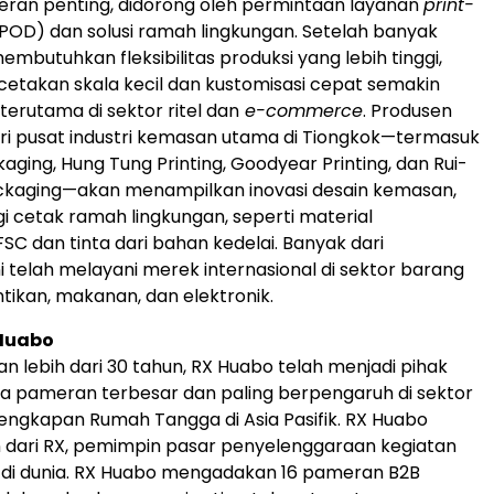
ran penting, didorong oleh permintaan layanan
print-
POD) dan solusi ramah lingkungan. Setelah banyak
mbutuhkan fleksibilitas produksi yang lebih tinggi,
cetakan skala kecil dan kustomisasi cepat semakin
erutama di sektor ritel dan
e-commerce
. Produsen
i pusat industri kemasan utama di Tiongkok—termasuk
aging, Hung Tung Printing, Goodyear Printing, dan Rui-
ckaging—akan menampilkan inovasi desain kemasan,
gi cetak ramah lingkungan, seperti material
 FSC dan tinta dari bahan kedelai. Banyak dari
i telah melayani merek internasional di sektor barang
ikan, makanan, dan elektronik.
Huabo
 lebih dari 30 tahun, RX Huabo telah menjadi pihak
a pameran terbesar dan paling berpengaruh di sektor
lengkapan Rumah Tangga di Asia Pasifik. RX Huabo
 dari RX, pemimpin pasar penyelenggaraan kegiatan
di dunia. RX Huabo mengadakan 16 pameran B2B