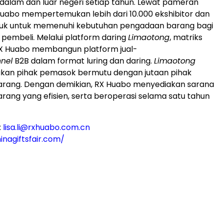
i dalam dan luar negeri setiap tahun. Lewat pameran
Huabo mempertemukan lebih dari 10.000 ekshibitor dan
oduk untuk memenuhi kebutuhan pengadaan barang bagi
k pembeli. Melalui platform daring
Limaotong
, matriks
RX Huabo membangun platform jual-
nel
B2B dalam format luring dan daring.
Limaotong
n pihak pemasok bermutu dengan jutaan pihak
rang. Dengan demikian, RX Huabo menyediakan sarana
ang yang efisien, serta beroperasi selama satu tahun
:
lisa.li@rxhuabo.com.cn
inagiftsfair.com/