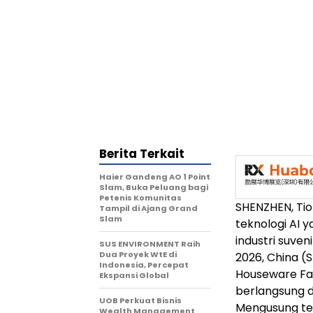
Berita Terkait
Haier Gandeng AO 1 Point
Slam, Buka Peluang bagi
Petenis Komunitas
SHENZHEN, Tio
Tampil di Ajang Grand
Slam
teknologi AI 
industri suven
SUS ENVIRONMENT Raih
Dua Proyek WtE di
2026, China (
Indonesia, Percepat
Houseware Fai
Ekspansi Global
berlangsung d
UOB Perkuat Bisnis
Mengusung t
Wealth Management