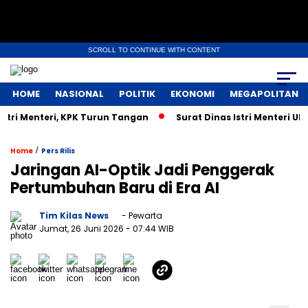
SCROLL TO CONTINUE WITH CONTENT
HOME
NASIONAL
POLITIK
EKONOMI
MEGAPOLITAN
Menteri, KPK Turun Tangan
Surat Dinas Istri Menteri UMKM 
/
Home
Pers Rilis
Jaringan AI-Optik Jadi Penggerak
Pertumbuhan Baru di Era AI
Tim Kilas News
- Pewarta
Jumat, 26 Juni 2026
- 07:44 WIB