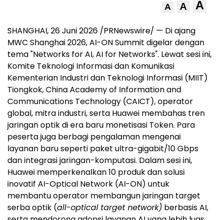
A
A
A
SHANGHAI, 26 Juni 2026 /PRNewswire/ — Di ajang
MWC Shanghai 2026, AI-ON Summit digelar dengan
tema "Networks for AI, AI for Networks". Lewat sesi ini,
Komite Teknologi Informasi dan Komunikasi
Kementerian Industri dan Teknologi Informasi (MIIT)
Tiongkok, China Academy of Information and
Communications Technology (CAICT), operator
global, mitra industri, serta Huawei membahas tren
jaringan optik di era baru monetisasi Token. Para
peserta juga berbagi pengalaman mengenai
layanan baru seperti paket ultra-gigabit/10 Gbps
dan integrasi jaringan-komputasi. Dalam sesi ini,
Huawei memperkenalkan 10 produk dan solusi
inovatif AI-Optical Network (AI-ON) untuk
membantu operator membangun jaringan target
serba optik (
all-optical target network)
berbasis AI,
serta mendorong adopsi layanan AI yang lebih luas.