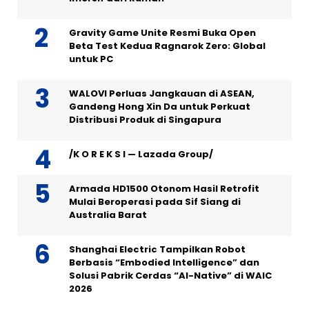
Gravity Game Unite Resmi Buka Open
Beta Test Kedua Ragnarok Zero: Global
untuk PC
WALOVI Perluas Jangkauan di ASEAN,
Gandeng Hong Xin Da untuk Perkuat
Distribusi Produk di Singapura
/K O R E K S I — Lazada Group/
Armada HD1500 Otonom Hasil Retrofit
Mulai Beroperasi pada Sif Siang di
Australia Barat
Shanghai Electric Tampilkan Robot
Berbasis “Embodied Intelligence” dan
Solusi Pabrik Cerdas “AI-Native” di WAIC
2026