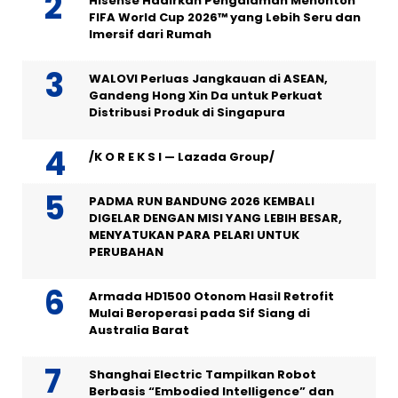
Hisense Hadirkan Pengalaman Menonton
FIFA World Cup 2026™ yang Lebih Seru dan
Imersif dari Rumah
WALOVI Perluas Jangkauan di ASEAN,
Gandeng Hong Xin Da untuk Perkuat
Distribusi Produk di Singapura
/K O R E K S I — Lazada Group/
PADMA RUN BANDUNG 2026 KEMBALI
DIGELAR DENGAN MISI YANG LEBIH BESAR,
MENYATUKAN PARA PELARI UNTUK
PERUBAHAN
Armada HD1500 Otonom Hasil Retrofit
Mulai Beroperasi pada Sif Siang di
Australia Barat
Shanghai Electric Tampilkan Robot
Berbasis “Embodied Intelligence” dan