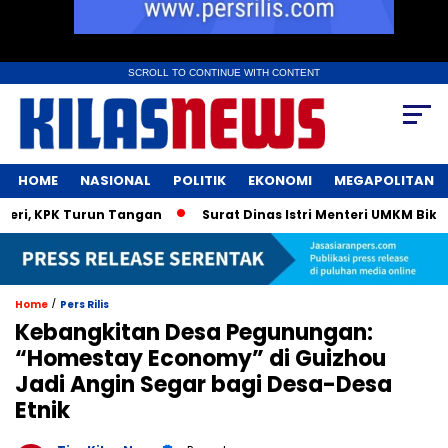
SCROLL TO CONTINUE WITH CONTENT
HOME
NASIONAL
POLITIK
EKONOMI
MEGAPOLITAN
, KPK Turun Tangan
Surat Dinas Istri Menteri UMKM Bikin G
/
Home
Pers Rilis
Kebangkitan Desa Pegunungan:
“Homestay Economy” di Guizhou
Jadi Angin Segar bagi Desa-Desa
Etnik