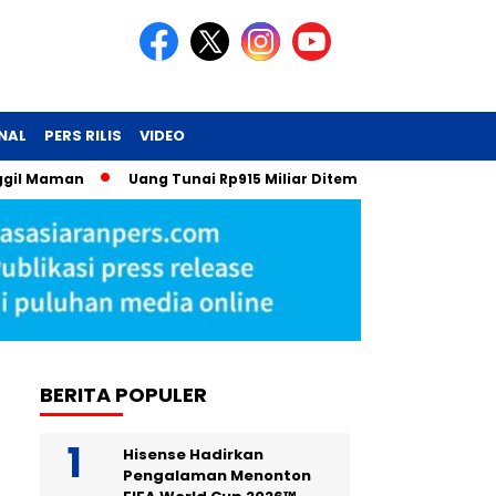
NAL
PERS RILIS
VIDEO
Maman
Uang Tunai Rp915 Miliar Ditemukan: Kejutan dari Laci
BERITA POPULER
Hisense Hadirkan
Pengalaman Menonton