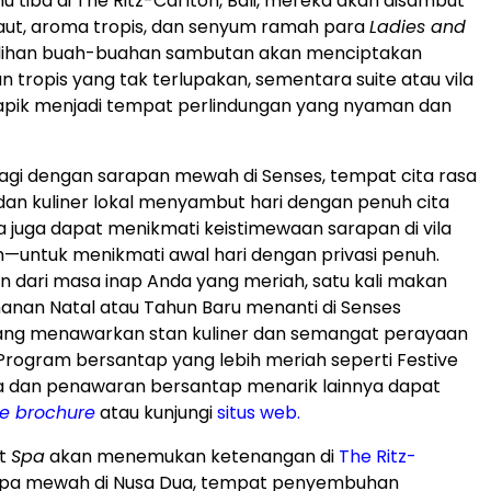
u tiba di The Ritz-Carlton,
Bali
, mereka akan disambut
 laut, aroma tropis, dan senyum ramah para
Ladies and
Pilihan buah-buahan sambutan akan menciptakan
n tropis yang tak terlupakan, sementara suite atau vila
 apik menjadi tempat perlindungan yang nyaman dan
pagi dengan sarapan mewah di Senses, tempat cita rasa
 dan kuliner lokal menyambut hari dengan penuh cita
la juga dapat menikmati keistimewaan sarapan di vila
—untuk menikmati awal hari dengan privasi penuh.
n dari masa inap Anda yang meriah, satu kali makan
nan Natal atau Tahun Baru menanti di Senses
yang menawarkan stan kuliner dan semangat perayaan
Program bersantap yang lebih meriah seperti Festive
a dan penawaran bersantap menarik lainnya dapat
ve brochure
atau kunjungi
situs web.
at
Spa
akan menemukan ketenangan di
The Ritz-
 spa mewah di
Nusa Dua
, tempat penyembuhan