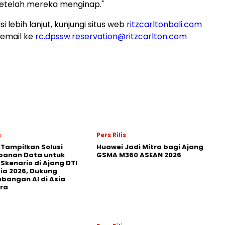
setelah mereka menginap."
i lebih lanjut, kunjungi situs web
ritzcarltonbali.com
email ke
rc.dpssw.reservation@ritzcarlton.com
s
Pers Rilis
 Tampilkan Solusi
Huawei Jadi Mitra bagi Ajang
panan Data untuk
GSMA M360 ASEAN 2026
 Skenario di Ajang DTI
ia 2026, Dukung
angan AI di Asia
ra