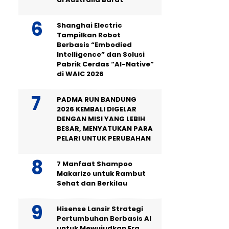
Shanghai Electric
Tampilkan Robot
Berbasis “Embodied
Intelligence” dan Solusi
Pabrik Cerdas “AI-Native”
di WAIC 2026
PADMA RUN BANDUNG
2026 KEMBALI DIGELAR
DENGAN MISI YANG LEBIH
BESAR, MENYATUKAN PARA
PELARI UNTUK PERUBAHAN
7 Manfaat Shampoo
Makarizo untuk Rambut
Sehat dan Berkilau
Hisense Lansir Strategi
Pertumbuhan Berbasis AI
untuk Mewujudkan Era