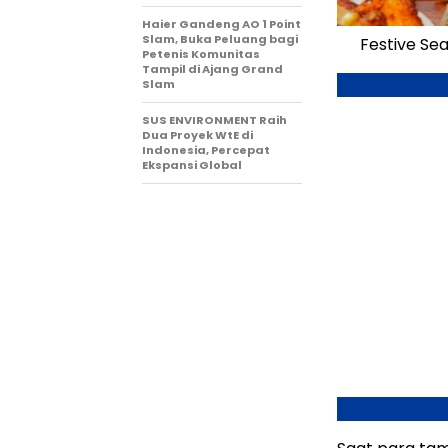
Haier Gandeng AO 1 Point
Slam, Buka Peluang bagi
Festive Sea
Petenis Komunitas
Tampil di Ajang Grand
Slam
SUS ENVIRONMENT Raih
Dua Proyek WtE di
Indonesia, Percepat
Ekspansi Global