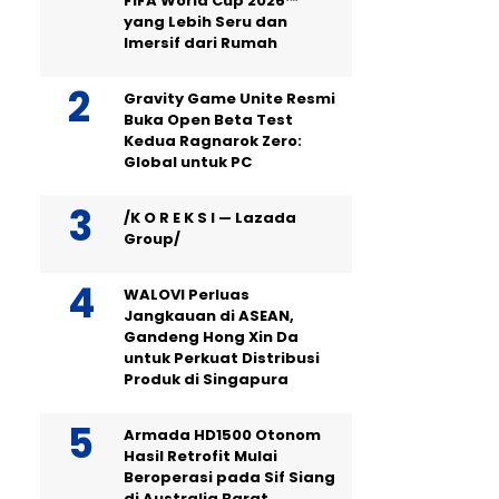
FIFA World Cup 2026™
yang Lebih Seru dan
Imersif dari Rumah
Gravity Game Unite Resmi
Buka Open Beta Test
Kedua Ragnarok Zero:
Global untuk PC
/K O R E K S I — Lazada
Group/
WALOVI Perluas
Jangkauan di ASEAN,
Gandeng Hong Xin Da
untuk Perkuat Distribusi
Produk di Singapura
Armada HD1500 Otonom
Hasil Retrofit Mulai
Beroperasi pada Sif Siang
di Australia Barat