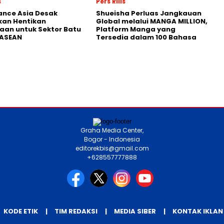
s
Pers Rilis
nance Asia Desak
Shueisha Perluas Jangkauan
kan Hentikan
Global melalui MANGA MILLION,
an untuk Sektor Batu
Platform Manga yang
 ASEAN
Tersedia dalam 100 Bahasa
Graha Media Center,
Bogor - Indonesia
editorekbis@gmail.com
+628557777888
KODE ETIK
TIM REDAKSI
MEDIA SIBER
KONTAK IKLAN