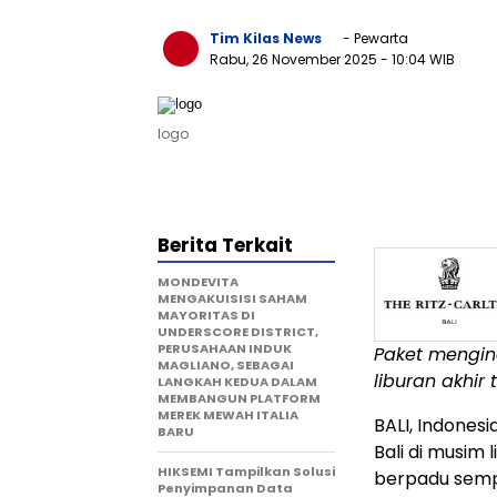
Tim Kilas News
- Pewarta
Rabu, 26 November 2025
- 10:04 WIB
logo
Berita Terkait
MONDEVITA
MENGAKUISISI SAHAM
MAYORITAS DI
UNDERSCORE DISTRICT,
PERUSAHAAN INDUK
Paket mengin
MAGLIANO, SEBAGAI
liburan akhir 
LANGKAH KEDUA DALAM
MEMBANGUN PLATFORM
MEREK MEWAH ITALIA
BALI, Indonesi
BARU
Bali
di musim l
HIKSEMI Tampilkan Solusi
berpadu sempu
Penyimpanan Data