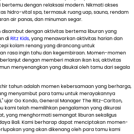
i
bertemu dengan relaksasi modern. Nikmati akses
litas hidro-vital spa, termasuk ruang uap, sauna, rendam
saran air panas, dan minuman segar.
 disambut dengan aktivitas bertema liburan yang
n di
Ritz Kids
, yang menawarkan aktivitas harian dan
tepi kolam renang yang dirancang untuk
n rasa ingin tahu dan kegembiraan. Momen-momen
erlanjut dengan memberi makan ikan koi, aktivitas
mun menyenangkan yang disukai oleh tamu dari segala
 akhir tahun adalah momen kebersamaan yang berharga,
ang menyambut para tamu untuk merayakannya
" ujar
Go Kondo
, General Manager The Ritz-Carlton,
mu kami telah memilihkan pengalaman yang dikurasi
t, yang menghormati semangat liburan sekaligus
udaya
Bali
. Kami berharap dapat menciptakan momen-
rlupakan yang akan dikenang oleh para tamu kami