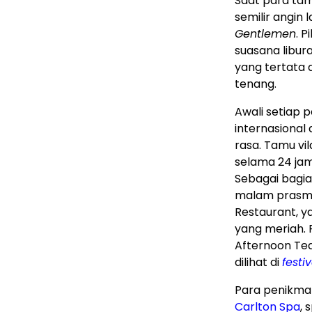
Saat para tam
semilir angin
Gentlemen
. 
suasana libura
yang tertata
tenang.
Awali setiap 
internasional
rasa. Tamu vi
selama 24 jam
Sebagai bagia
malam prasma
Restaurant, 
yang meriah. 
Afternoon Te
dilihat di
festi
Para penikm
Carlton Spa
,