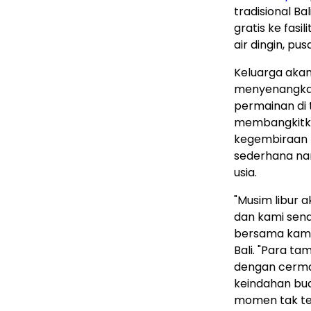
tradisional
Bal
gratis ke fasi
air dingin, pu
Keluarga akan
menyenangka
permainan di 
membangkitka
kegembiraan b
sederhana na
usia.
"Musim libur
dan kami sen
bersama kami,
Bali
. "Para ta
dengan cerma
keindahan b
momen tak te