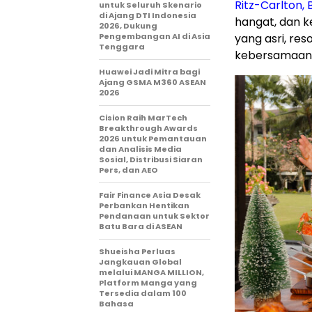
Ritz-Carlton,
B
untuk Seluruh Skenario
di Ajang DTI Indonesia
hangat, dan k
2026, Dukung
Pengembangan AI di Asia
yang asri, r
Tenggara
kebersamaan d
Huawei Jadi Mitra bagi
Ajang GSMA M360 ASEAN
2026
Cision Raih MarTech
Breakthrough Awards
2026 untuk Pemantauan
dan Analisis Media
Sosial, Distribusi Siaran
Pers, dan AEO
Fair Finance Asia Desak
Perbankan Hentikan
Pendanaan untuk Sektor
Batu Bara di ASEAN
Shueisha Perluas
Jangkauan Global
melalui MANGA MILLION,
Platform Manga yang
Tersedia dalam 100
Bahasa