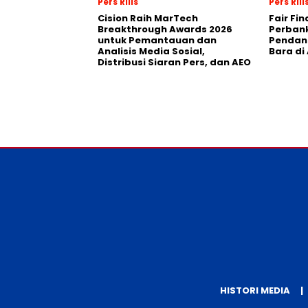
Pers Rilis
Pers Rili
Cision Raih MarTech
Fair Fi
Breakthrough Awards 2026
Perban
untuk Pemantauan dan
Pendana
Analisis Media Sosial,
Bara di
Distribusi Siaran Pers, dan AEO
HISTORI MEDIA