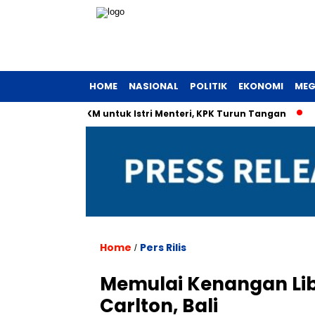
HOME
NASIONAL
POLITIK
EKONOMI
MEG
nterian UMKM untuk Istri Menteri, KPK Turun Tangan
Surat
Home
Pers Rilis
/
Memulai Kenangan Libu
Carlton, Bali