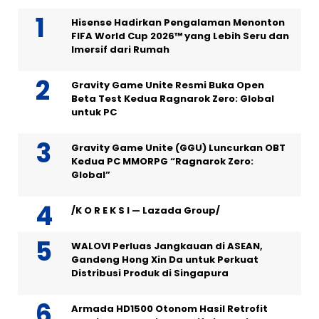
Hisense Hadirkan Pengalaman Menonton
FIFA World Cup 2026™ yang Lebih Seru dan
Imersif dari Rumah
Gravity Game Unite Resmi Buka Open
Beta Test Kedua Ragnarok Zero: Global
untuk PC
Gravity Game Unite (GGU) Luncurkan OBT
Kedua PC MMORPG “Ragnarok Zero:
Global”
/K O R E K S I — Lazada Group/
WALOVI Perluas Jangkauan di ASEAN,
Gandeng Hong Xin Da untuk Perkuat
Distribusi Produk di Singapura
Armada HD1500 Otonom Hasil Retrofit