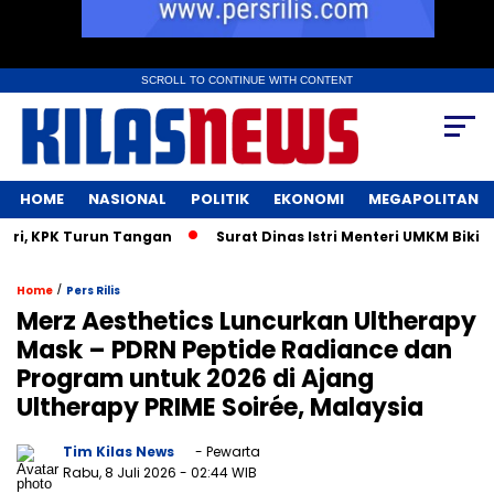
SCROLL TO CONTINUE WITH CONTENT
HOME
NASIONAL
POLITIK
EKONOMI
MEGAPOLITAN
KPK Turun Tangan
Surat Dinas Istri Menteri UMKM Bikin Gege
/
Home
Pers Rilis
Merz Aesthetics Luncurkan Ultherapy
Mask – PDRN Peptide Radiance dan
Program untuk 2026 di Ajang
Ultherapy PRIME Soirée, Malaysia
Tim Kilas News
- Pewarta
Rabu, 8 Juli 2026
- 02:44 WIB