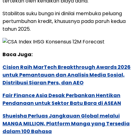
tertekan
oleh
kenaikan
biaya
dana.
Stabilitas
suku
bunga
ini
dinilai
membuka
peluang
pertumbuhan
kredit,
khususnya
pada
paruh
kedua
tahun
2025.
Baca Juga:
Cision Raih MarTech Breakthrough Awards 2026
untuk Pemantauan dan Analisis Media Sosial,
Distribusi Siaran Pers, dan AEO
Fair Finance Asia Desak Perbankan Hentikan
Pendanaan untuk Sektor Batu Bara di ASEAN
Shueisha Perluas Jangkauan Global melalui
MANGA MILLION, Platform Manga yang Tersedia
dalam 100 Bahasa