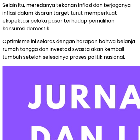
Selain
itu,
meredanya
tekanan
inflasi
dan
terjaganya
inflasi
dalam
kisaran
target
turut
memperkuat
ekspektasi
pelaku
pasar
terhadap
pemulihan
konsumsi
domestik.
Optimisme
ini
selaras
dengan
harapan
bahwa
belanja
rumah
tangga
dan
investasi
swasta
akan
kembali
tumbuh
setelah
selesainya
proses
politik
nasional.