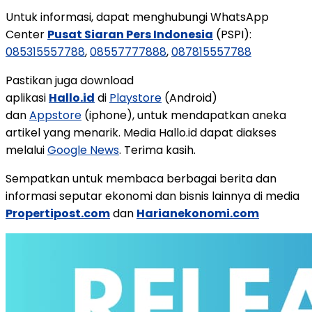
Untuk informasi, dapat menghubungi WhatsApp
Center
Pusat Siaran Pers Indonesia
(PSPI):
085315557788
,
08557777888
,
087815557788
Pastikan juga download
aplikasi
Hallo.id
di
Playstore
(Android)
dan
Appstore
(iphone), untuk mendapatkan aneka
artikel yang menarik. Media Hallo.id dapat diakses
melalui
Google News
. Terima kasih.
Sempatkan untuk membaca berbagai berita dan
informasi seputar ekonomi dan bisnis lainnya di media
Propertipost.com
dan
Harianekonomi.com