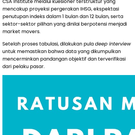
CSA
Institute
melalui
kuesioner
terstruktur
yang
mencakup
proyeksi
pergerakan
IHSG,
ekspektasi
penutupan
indeks
dalam
1
bulan
dan
12
bulan,
serta
sektor-
sektor
pilihan
yang
dinilai
berpotensi
menjadi
market
movers.
Setelah
proses
tabulasi,
dilakukan
pula
deep
interview
untuk
memastikan
bahwa
data
yang
dikumpulkan
mencerminkan
pandangan
objektif
dan
terverifikasi
dari
pelaku
pasar.