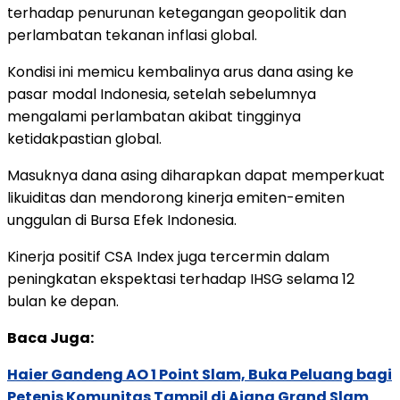
terhadap
penurunan
ketegangan
geopolitik
dan
perlambatan
tekanan
inflasi
global.
Kondisi
ini
memicu
kembalinya
arus
dana
asing
ke
pasar
modal
Indonesia,
setelah
sebelumnya
mengalami
perlambatan
akibat
tingginya
ketidakpastian
global.
Masuknya
dana
asing
diharapkan
dapat
memperkuat
likuiditas
dan
mendorong
kinerja
emiten-
emiten
unggulan
di
Bursa
Efek
Indonesia.
Kinerja
positif
CSA
Index
juga
tercermin
dalam
peningkatan
ekspektasi
terhadap
IHSG
selama
12
bulan
ke
depan.
Baca Juga:
Haier Gandeng AO 1 Point Slam, Buka Peluang bagi
Petenis Komunitas Tampil di Ajang Grand Slam