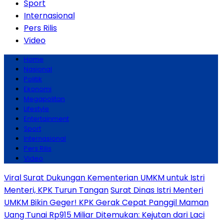
Sport
Internasional
Pers Rilis
Video
Home
Nasional
Politik
Ekonomi
Megapolitan
Lifestyle
Entertainment
Sport
Internasional
Pers Rilis
Video
Viral Surat Dukungan Kementerian UMKM untuk Istri
Menteri, KPK Turun Tangan
Surat Dinas Istri Menteri
UMKM Bikin Geger! KPK Gerak Cepat Panggil Maman
Uang Tunai Rp915 Miliar Ditemukan: Kejutan dari Laci