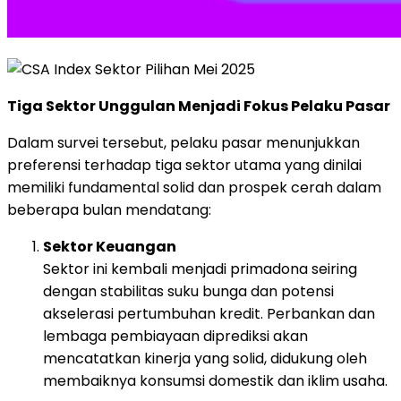
Tiga
Sektor
Unggulan
Menjadi
Fokus
Pelaku
Pasar
Dalam
survei
tersebut,
pelaku
pasar
menunjukkan
preferensi
terhadap
tiga
sektor
utama
yang
dinilai
memiliki
fundamental
solid
dan
prospek
cerah
dalam
beberapa
bulan
mendatang:
Sektor
Keuangan
Sektor
ini
kembali
menjadi
primadona
seiring
dengan
stabilitas
suku
bunga
dan
potensi
akselerasi
pertumbuhan
kredit.
Perbankan
dan
lembaga
pembiayaan
diprediksi
akan
mencatatkan
kinerja
yang
solid,
didukung
oleh
membaiknya
konsumsi
domestik
dan
iklim
usaha.