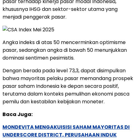
pasar
terhadap
kinerja
pasar
modal
Indonesia,
khususnya
IHSG
dan
sektor-
sektor
utama
yang
menjadi
penggerak
pasar.
Angka
indeks
di
atas
50
mencerminkan
optimisme
pasar,
sedangkan
angka
di
bawah
50
menunjukkan
dominasi
sentimen
pesimistis.
Dengan
berada
pada
level
73,3,
dapat
disimpulkan
bahwa
mayoritas
pelaku
pasar
memandang
prospek
pasar
saham
Indonesia
ke
depan
secara
positif,
terutama
dalam
konteks
pemulihan
ekonomi
pasca
pemilu
dan
kestabilan
kebijakan
moneter.
Baca Juga:
MONDEVITA MENGAKUISISI SAHAM MAYORITAS DI
UNDERSCORE DISTRICT, PERUSAHAAN INDUK