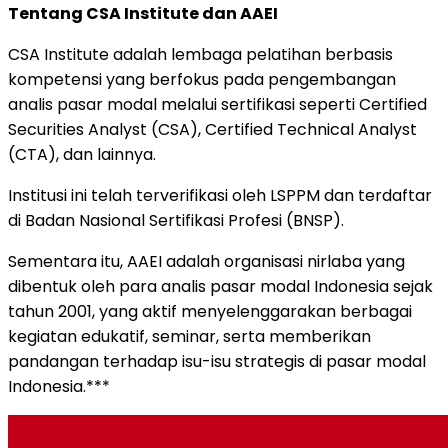
Tentang
CSA
Institute
dan
AAEI
CSA
Institute
adalah
lembaga
pelatihan
berbasis
kompetensi
yang
berfokus
pada
pengembangan
analis
pasar
modal
melalui
sertifikasi
seperti
Certified
Securities
Analyst (
CSA),
Certified
Technical
Analyst
(
CTA),
dan
lainnya.
Institusi
ini
telah
terverifikasi
oleh
LSPPM
dan
terdaftar
di
Badan
Nasional
Sertifikasi
Profesi (
BNSP).
Sementara
itu,
AAEI
adalah
organisasi
nirlaba
yang
dibentuk
oleh
para
analis
pasar
modal
Indonesia
sejak
tahun
2001,
yang
aktif
menyelenggarakan
berbagai
kegiatan
edukatif,
seminar,
serta
memberikan
pandangan
terhadap
isu-
isu
strategis
di
pasar
modal
Indonesia.***