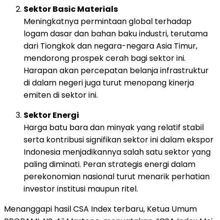
Sektor
Basic
Materials
Meningkatnya
permintaan
global
terhadap
logam
dasar
dan
bahan
baku
industri,
terutama
dari
Tiongkok
dan
negara-
negara
Asia
Timur,
mendorong
prospek
cerah
bagi
sektor
ini.
Harapan
akan
percepatan
belanja
infrastruktur
di
dalam
negeri
juga
turut
menopang
kinerja
emiten
di
sektor
ini.
Sektor
Energi
Harga
batu
bara
dan
minyak
yang
relatif
stabil
serta
kontribusi
signifikan
sektor
ini
dalam
ekspor
Indonesia
menjadikannya
salah
satu
sektor
yang
paling
diminati.
Peran
strategis
energi
dalam
perekonomian
nasional
turut
menarik
perhatian
investor
institusi
maupun
ritel.
Menanggapi
hasil
CSA
Index
terbaru,
Ketua
Umum