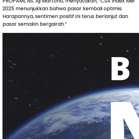
PROPAMI
,
NS.
Aji
Martono,
menyatakan, “
CSA
Index
Mei
2025
menunjukkan
bahwa
pasar
kembali
optimis.
Harapannya,
sentimen
positif
ini
terus
berlanjut
dan
pasar
semakin
bergairah.”