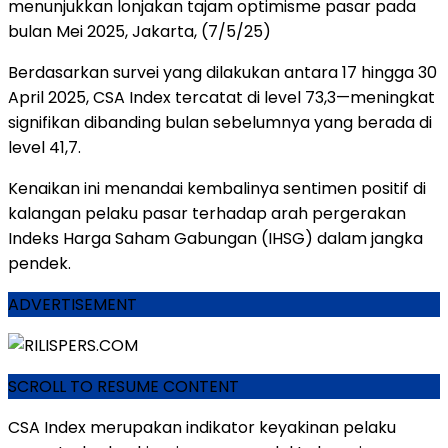
menunjukkan
lonjakan
tajam
optimisme
pasar
pada
bulan
Mei
2025, Jakarta, (7/5/25)
Berdasarkan
survei
yang
dilakukan
antara
17
hingga
30
April
2025,
CSA
Index
tercatat
di
level
73,3—
meningkat
signifikan
dibanding
bulan
sebelumnya
yang
berada
di
level
41,7.
Kenaikan
ini
menandai
kembalinya
sentimen
positif
di
kalangan
pelaku
pasar
terhadap
arah
pergerakan
Indeks
Harga
Saham
Gabungan (
IHSG)
dalam
jangka
pendek.
ADVERTISEMENT
SCROLL TO RESUME CONTENT
CSA
Index
merupakan
indikator
keyakinan
pelaku