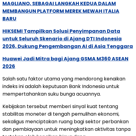
MAGLIANO, SEBAGAI LANGKAH KEDUA DALAM
MEMBANGUN PLATFORM MEREK MEWAH ITALIA
BARU
HIKSEMI Tampilkan Solusi Penyimpanan Data
untuk Seluruh Skenario di Ajang DTI Indonesia
2026, Dukung Pengembangan AI di Asia Tenggara
Huawei Jadi Mitra bagi Ajang GSMA M360 ASEAN
2026
Salah
satu
faktor
utama
yang
mendorong
kenaikan
indeks
ini
adalah
keputusan
Bank
Indonesia
untuk
mempertahankan
suku
bunga
acuannya.
Kebijakan
tersebut
memberi
sinyal
kuat
tentang
stabilitas
moneter
di
tengah
pemulihan
ekonomi,
sekaligus
menciptakan
ruang
bagi
sektor
perbankan
dan
pembiayaan
untuk
meningkatkan
aktivitas
tanpa