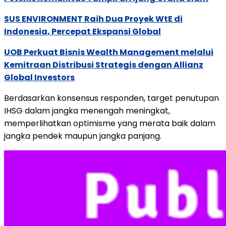
SUS ENVIRONMENT Raih Dua Proyek WtE di
Indonesia, Percepat Ekspansi Global
UOB Perkuat Bisnis Wealth Management melalui
Kemitraan Distribusi Strategis dengan Allianz
Global Investors
Berdasarkan
konsensus
responden,
target
penutupan
IHSG
dalam
jangka
menengah
meningkat,
memperlihatkan
optimisme
yang
merata
baik
dalam
jangka
pendek
maupun
jangka
panjang.