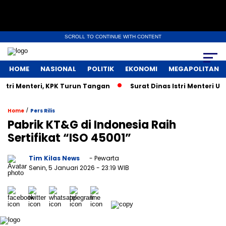
SCROLL TO CONTINUE WITH CONTENT
HOME
NASIONAL
POLITIK
EKONOMI
MEGAPOLITAN
ri Menteri, KPK Turun Tangan
Surat Dinas Istri Menteri UMK
/
Home
Pers Rilis
Pabrik KT&G di Indonesia Raih
Sertifikat “ISO 45001”
Tim Kilas News
- Pewarta
Senin, 5 Januari 2026
- 23:19 WIB