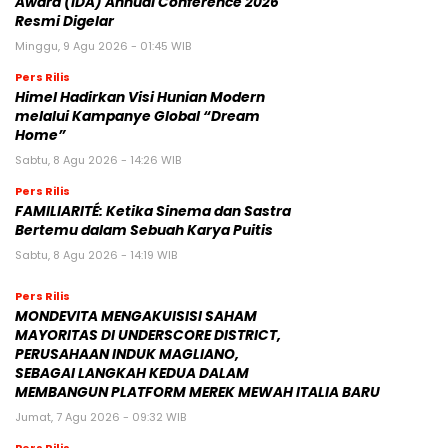
Award (IDA) Annual Conference 2026
Resmi Digelar
Minggu, 9 Agu 2026 - 01:45 WIB
Pers Rilis
Himel Hadirkan Visi Hunian Modern
melalui Kampanye Global “Dream
Home”
Sabtu, 8 Agu 2026 - 14:26 WIB
Pers Rilis
FAMILIARITÉ: Ketika Sinema dan Sastra
Bertemu dalam Sebuah Karya Puitis
Sabtu, 8 Agu 2026 - 14:19 WIB
Pers Rilis
MONDEVITA MENGAKUISISI SAHAM
MAYORITAS DI UNDERSCORE DISTRICT,
PERUSAHAAN INDUK MAGLIANO,
SEBAGAI LANGKAH KEDUA DALAM
MEMBANGUN PLATFORM MEREK MEWAH ITALIA BARU
Jumat, 7 Agu 2026 - 09:32 WIB
Pers Rilis