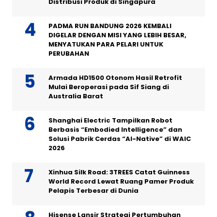
Distribusi Produk di Singapura
PADMA RUN BANDUNG 2026 KEMBALI
DIGELAR DENGAN MISI YANG LEBIH BESAR,
MENYATUKAN PARA PELARI UNTUK
PERUBAHAN
Armada HD1500 Otonom Hasil Retrofit
Mulai Beroperasi pada Sif Siang di
Australia Barat
Shanghai Electric Tampilkan Robot
Berbasis “Embodied Intelligence” dan
Solusi Pabrik Cerdas “AI-Native” di WAIC
2026
Xinhua Silk Road: 3TREES Catat Guinness
World Record Lewat Ruang Pamer Produk
Pelapis Terbesar di Dunia
Hisense Lansir Strategi Pertumbuhan