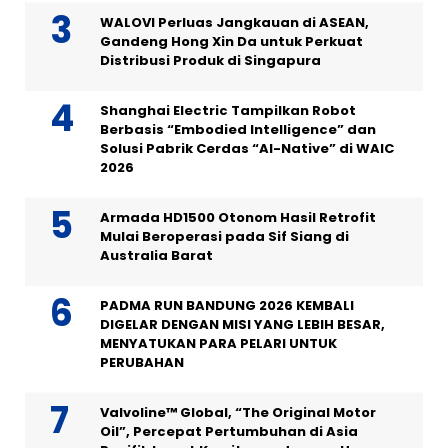
WALOVI Perluas Jangkauan di ASEAN,
Gandeng Hong Xin Da untuk Perkuat
Distribusi Produk di Singapura
Shanghai Electric Tampilkan Robot
Berbasis “Embodied Intelligence” dan
Solusi Pabrik Cerdas “AI-Native” di WAIC
2026
Armada HD1500 Otonom Hasil Retrofit
Mulai Beroperasi pada Sif Siang di
Australia Barat
PADMA RUN BANDUNG 2026 KEMBALI
DIGELAR DENGAN MISI YANG LEBIH BESAR,
MENYATUKAN PARA PELARI UNTUK
PERUBAHAN
Valvoline™ Global, “The Original Motor
Oil”, Percepat Pertumbuhan di Asia