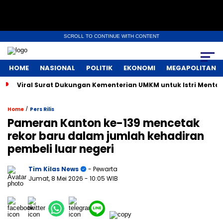
SCROLL TO CONTINUE WITH CONTENT
HOME
NASIONAL
POLITIK
EKONOMI
MEGAPOLITAN
Viral Surat Dukungan Kementerian UMKM untuk Istri Menter
/
Home
Pers Rilis
Pameran Kanton ke-139 mencetak
rekor baru dalam jumlah kehadiran
pembeli luar negeri
Tim Kilas News
- Pewarta
Jumat, 8 Mei 2026
- 10:05 WIB