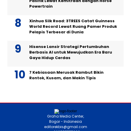
Pasifik Lewat Kemitraan dengan Horse
Powertrain
Xinhua Silk Road: 3TREES Catat Guinness
World Record Lewat Ruang Pamer Produk
Pelapis Terbesar di Dunia
Hisense Lansir Strategi Pertumbuhan
Berbasis AI untuk Mewujudkan Era Baru
Gaya Hidup Cerdas
7 Kebiasaan Merusak Rambut Bikin
Rontok, Kusam, dan Makin Tipis
Graha Media Center,
Bogor - Indonesia
editorekbis@gmail.com