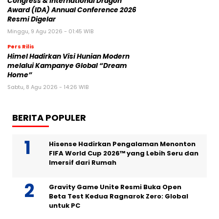
Congress & International Dragon
Award (IDA) Annual Conference 2026
Resmi Digelar
Minggu, 9 Agu 2026 - 01:45 WIB
Pers Rilis
Himel Hadirkan Visi Hunian Modern
melalui Kampanye Global “Dream
Home”
Sabtu, 8 Agu 2026 - 14:26 WIB
BERITA POPULER
Hisense Hadirkan Pengalaman Menonton
FIFA World Cup 2026™ yang Lebih Seru dan
Imersif dari Rumah
Gravity Game Unite Resmi Buka Open
Beta Test Kedua Ragnarok Zero: Global
untuk PC