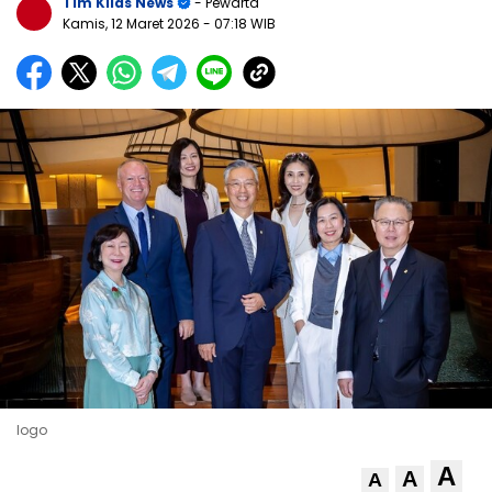
Tim Kilas News
- Pewarta
Kamis, 12 Maret 2026
- 07:18 WIB
logo
A
A
A