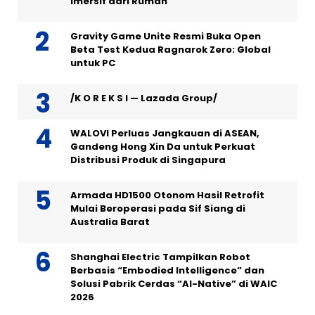
Imersif dari Rumah
Gravity Game Unite Resmi Buka Open
Beta Test Kedua Ragnarok Zero: Global
untuk PC
/K O R E K S I — Lazada Group/
WALOVI Perluas Jangkauan di ASEAN,
Gandeng Hong Xin Da untuk Perkuat
Distribusi Produk di Singapura
Armada HD1500 Otonom Hasil Retrofit
Mulai Beroperasi pada Sif Siang di
Australia Barat
Shanghai Electric Tampilkan Robot
Berbasis “Embodied Intelligence” dan
Solusi Pabrik Cerdas “AI-Native” di WAIC
2026