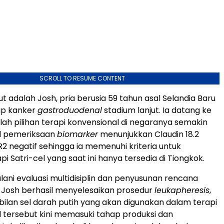
SCROLL TO RESUME CONTENT
t adalah Josh, pria berusia 59 tahun asal Selandia Baru
ap kanker
gastroduodenal
stadium lanjut. Ia datang ke
lah pilihan terapi konvensional di negaranya semakin
il pemeriksaan
biomarker
menunjukkan Claudin 18.2
R2 negatif sehingga ia memenuhi kriteria untuk
pi Satri-cel yang saat ini hanya tersedia di Tiongkok.
lani evaluasi multidisiplin dan penyusunan rencana
C, Josh berhasil menyelesaikan prosedur
leukapheresis
,
ilan sel darah putih yang akan digunakan dalam terapi
l tersebut kini memasuki tahap produksi dan