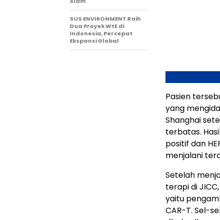
Slam
SUS ENVIRONMENT Raih
Dua Proyek WtE di
Indonesia, Percepat
Ekspansi Global
Pasien tersebu
yang mengid
Shanghai sete
terbatas. Has
positif dan HE
menjalani tera
Setelah menja
terapi di JIC
yaitu pengamb
CAR-T. Sel-se