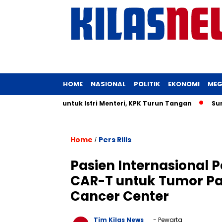
HOME
NASIONAL
POLITIK
EKONOMI
MEG
erian UMKM untuk Istri Menteri, KPK Turun Tangan
Surat Di
Home
Pers Rilis
/
Pasien Internasional P
CAR-T untuk Tumor Pad
Cancer Center
Tim Kilas News
- Pewarta