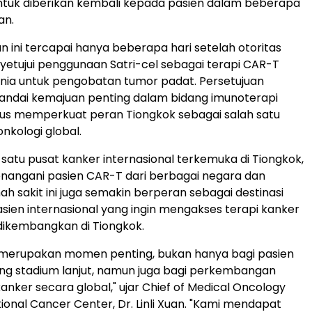
ntuk diberikan kembali kepada pasien dalam beberapa
an.
ini tercapai hanya beberapa hari setelah otoritas
etujui penggunaan Satri-cel sebagai terapi CAR-T
nia untuk pengobatan tumor padat. Persetujuan
andai kemajuan penting dalam bidang imunoterapi
igus memperkuat peran Tiongkok sebagai salah satu
onkologi global.
 satu pusat kanker internasional terkemuka di Tiongkok,
nangani pasien CAR-T dari berbagai negara dan
h sakit ini juga semakin berperan sebagai destinasi
sien internasional yang ingin mengakses terapi kanker
 dikembangkan di Tiongkok.
el merupakan momen penting, bukan hanya bagi pasien
ng stadium lanjut, namun juga bagi perkembangan
nker secara global," ujar Chief of Medical Oncology
tional Cancer Center, Dr. Linli Xuan. "Kami mendapat