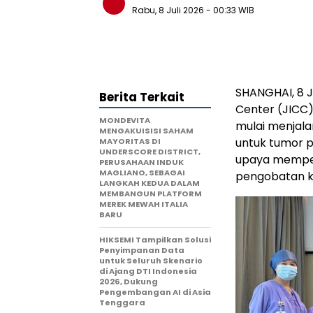
Rabu, 8 Juli 2026
- 00:33 WIB
SHANGHAI
,
8 J
Berita Terkait
Center (JICC)
MONDEVITA
mulai menjalan
MENGAKUISISI SAHAM
untuk tumor 
MAYORITAS DI
UNDERSCORE DISTRICT,
upaya memperl
PERUSAHAAN INDUK
MAGLIANO, SEBAGAI
pengobatan k
LANGKAH KEDUA DALAM
MEMBANGUN PLATFORM
MEREK MEWAH ITALIA
BARU
HIKSEMI Tampilkan Solusi
Penyimpanan Data
untuk Seluruh Skenario
di Ajang DTI Indonesia
2026, Dukung
Pengembangan AI di Asia
Tenggara