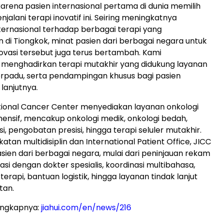
rena pasien internasional pertama di dunia memilih
jalani terapi inovatif ini. Seiring meningkatnya
ernasional terhadap berbagai terapi yang
di Tiongkok, minat pasien dari berbagai negara untuk
vasi tersebut juga terus bertambah. Kami
menghadirkan terapi mutakhir yang didukung layanan
 terpadu, serta pendampingan khusus bagi pasien
 lanjutnya.
ational Cancer Center menyediakan layanan onkologi
nsif, mencakup onkologi medik, onkologi bedah,
si, pengobatan presisi, hingga terapi seluler mutakhir.
atan multidisiplin dan International Patient Office, JICC
en dari berbagai negara, mulai dari peninjauan rekam
asi dengan dokter spesialis, koordinasi multibahasa,
rapi, bantuan logistik, hingga layanan tindak lanjut
tan.
engkapnya:
jiahui.com/en/news/216