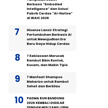
Berbasis “Embodied
Intelligence” dan Solusi
Pabrik Cerdas “AI-Native”
di WAIC 2026
Hisense Lansir Strategi
Pertumbuhan Berbasis AI
untuk Mewujudkan Era
Baru Gaya Hidup Cerdas
7 Kebiasaan Merusak
Rambut Bikin Rontok,
Kusam, dan Makin Tipis
7 Manfaat Shampoo
Makarizo untuk Rambut
Sehat dan Berkilau
PADMA RUN BANDUNG
2026 KEMBALI DIGELAR
DENGAN MISI YANG LEBIH