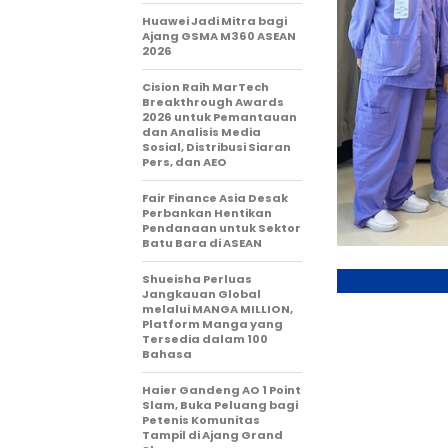
Huawei Jadi Mitra bagi
Ajang GSMA M360 ASEAN
2026
Cision Raih MarTech
Breakthrough Awards
2026 untuk Pemantauan
dan Analisis Media
Sosial, Distribusi Siaran
Pers, dan AEO
Fair Finance Asia Desak
Perbankan Hentikan
Pendanaan untuk Sektor
Batu Bara di ASEAN
Shueisha Perluas
Jangkauan Global
melalui MANGA MILLION,
Platform Manga yang
Tersedia dalam 100
Bahasa
Haier Gandeng AO 1 Point
Slam, Buka Peluang bagi
Petenis Komunitas
Tampil di Ajang Grand