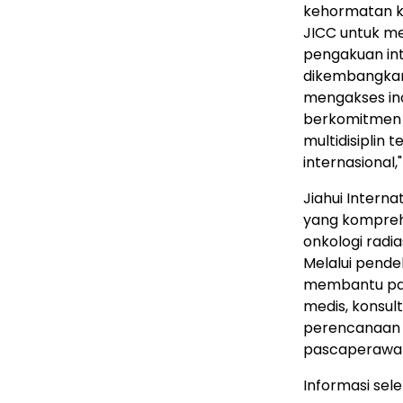
kehormatan ka
JICC untuk men
pengakuan int
dikembangkan 
mengakses ino
berkomitmen 
multidisiplin
internasional,"
Jiahui Intern
yang komprehe
onkologi radia
Melalui pendek
membantu pasi
medis, konsult
perencanaan te
pascaperawa
Informasi sel