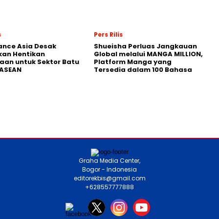
s
Pers Rilis
nance Asia Desak
Shueisha Perluas Jangkauan
kan Hentikan
Global melalui MANGA MILLION,
an untuk Sektor Batu
Platform Manga yang
 ASEAN
Tersedia dalam 100 Bahasa
Graha Media Center,
Bogor - Indonesia
editorekbis@gmail.com
+628557777888