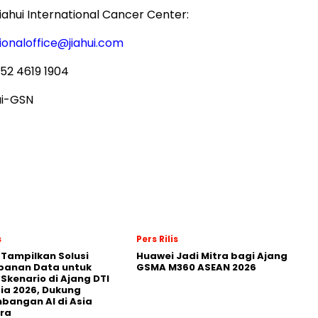
ahui International Cancer Center:
ionaloffice@jiahui.com
52 4619 1904
ui-GSN
s
Pers Rilis
 Tampilkan Solusi
Huawei Jadi Mitra bagi Ajang
panan Data untuk
GSMA M360 ASEAN 2026
 Skenario di Ajang DTI
ia 2026, Dukung
angan AI di Asia
ra