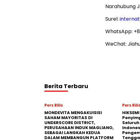
Narahubung Ji
Surel:
internat
WhatsApp: +8
WeChat: Jiah
Berita Terbaru
Pers Rilis
Pers Rili
MONDEVITA MENGAKUISISI
HIKSEMI
SAHAM MAYORITAS DI
Penyim
UNDERSCORE DISTRICT,
Seluruh
PERUSAHAAN INDUK MAGLIANO,
Indones
SEBAGAI LANGKAH KEDUA
Pengemb
DALAM MEMBANGUN PLATFORM
Tengga