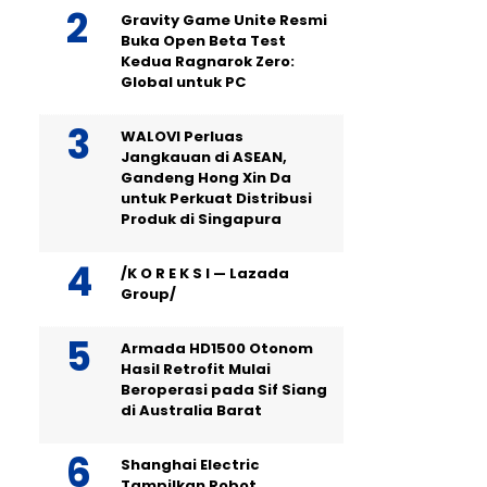
Gravity Game Unite Resmi
Buka Open Beta Test
Kedua Ragnarok Zero:
Global untuk PC
WALOVI Perluas
Jangkauan di ASEAN,
Gandeng Hong Xin Da
untuk Perkuat Distribusi
Produk di Singapura
/K O R E K S I — Lazada
Group/
Armada HD1500 Otonom
Hasil Retrofit Mulai
Beroperasi pada Sif Siang
di Australia Barat
Shanghai Electric
Tampilkan Robot