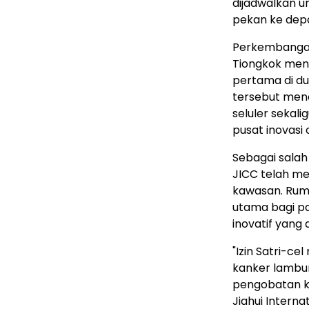
dijadwalkan u
pekan ke dep
Perkembangan 
Tiongkok meny
pertama di du
tersebut men
seluler sekal
pusat inovasi 
Sebagai salah
JICC telah me
kawasan. Ruma
utama bagi pa
inovatif yang
"Izin Satri-c
kanker lambu
pengobatan ka
Jiahui Interna