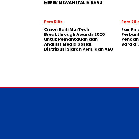
MEREK MEWAH ITALIA BARU
Pers Rilis
Pers Rili
Cision Raih MarTech
Fair Fi
Breakthrough Awards 2026
Perban
untuk Pemantauan dan
Pendana
Analisis Media Sosial,
Bara di
Distribusi Siaran Pers, dan AEO