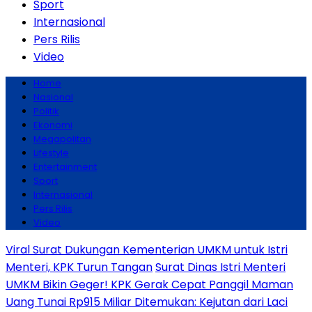
Sport
Internasional
Pers Rilis
Video
Home
Nasional
Politik
Ekonomi
Megapolitan
Lifestyle
Entertainment
Sport
Internasional
Pers Rilis
Video
Viral Surat Dukungan Kementerian UMKM untuk Istri
Menteri, KPK Turun Tangan
Surat Dinas Istri Menteri
UMKM Bikin Geger! KPK Gerak Cepat Panggil Maman
Uang Tunai Rp915 Miliar Ditemukan: Kejutan dari Laci