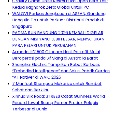
Gravity Game Unite Resmi Buka Open Beta Test
Kedua Ragnarok Zero: Global untuk PC
WALOVI Perluas Jangkauan di ASEAN, Gandeng
Hong Xin Da untuk Perkuat Distribusi Produk di
Singapura
PADMA RUN BANDUNG 2026 KEMBALI DIGELAR
DENGAN MISI YANG LEBIH BESAR, MENYATUKAN
PARA PELARI UNTUK PERUBAHAN
Armada HD1500 Otonom Hasil Retrofit Mulai
Beroperasi pada Sif Siang di Australia Barat
Shanghai Electric Tampilkan Robot Berbasis
“Embodied Intelligence” dan Solusi Pabrik Cerdas
“AI-Native” di WAIC 2026
7 Manfaat Shampoo Makarizo untuk Rambut
Sehat dan Berkilau
Xinhua Silk Road: 3TREES Catat Guinness World
Record Lewat Ruang Pamer Produk Pelapis
Terbesar di Dunia