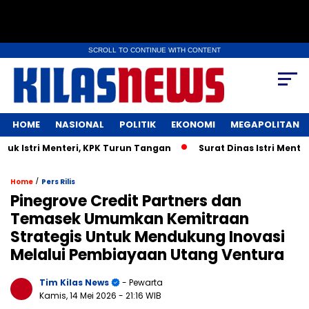
SCROLL TO CONTINUE WITH CONTENT
HOME
NASIONAL
POLITIK
EKONOMI
MEGAPOLITAN
Istri Menteri, KPK Turun Tangan
Surat Dinas Istri Menteri 
/
Home
Pers Rilis
Pinegrove Credit Partners dan
Temasek Umumkan Kemitraan
Strategis Untuk Mendukung Inovasi
Melalui Pembiayaan Utang Ventura
Tim Kilas News
- Pewarta
Kamis, 14 Mei 2026
- 21:16 WIB