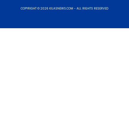
COPYRIGHT © 2026 KILASNEWS.COM - ALL RIGHTS RESERVED