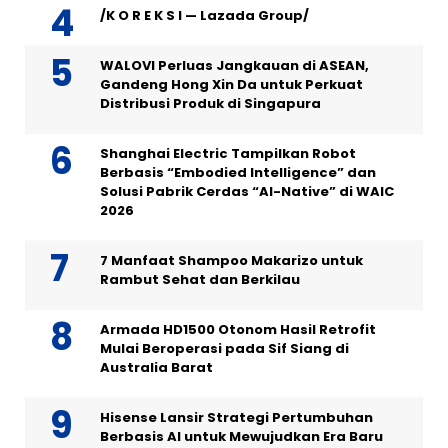
/K O R E K S I — Lazada Group/
WALOVI Perluas Jangkauan di ASEAN,
Gandeng Hong Xin Da untuk Perkuat
Distribusi Produk di Singapura
Shanghai Electric Tampilkan Robot
Berbasis “Embodied Intelligence” dan
Solusi Pabrik Cerdas “AI-Native” di WAIC
2026
7 Manfaat Shampoo Makarizo untuk
Rambut Sehat dan Berkilau
Armada HD1500 Otonom Hasil Retrofit
Mulai Beroperasi pada Sif Siang di
Australia Barat
Hisense Lansir Strategi Pertumbuhan
Berbasis AI untuk Mewujudkan Era Baru