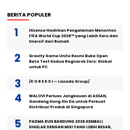
BERITA POPULER
Hisense Hadirkan Pengalaman Menonton
FIFA World Cup 2026™ yang Lebih Seru dan
Imersif dari Rumah
Gravity Game Unite Resmi Buka Open
Beta Test Kedua Ragnarok Zero: Global
untuk PC
/K O R E K S I — Lazada Group/
WALOVI Perluas Jangkauan di ASEAN,
Gandeng Hong Xin Da untuk Perkuat
Distribusi Produk di Singapura
PADMA RUN BANDUNG 2026 KEMBALI
DIGELAR DENGAN MISI YANG LEBIH BESAR,