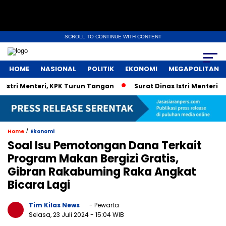
SCROLL TO CONTINUE WITH CONTENT
HOME
NASIONAL
POLITIK
EKONOMI
MEGAPOLITAN
ri Menteri, KPK Turun Tangan
Surat Dinas Istri Menteri UM
/
Home
Ekonomi
Soal Isu Pemotongan Dana Terkait
Program Makan Bergizi Gratis,
Gibran Rakabuming Raka Angkat
Bicara Lagi
Tim Kilas News
- Pewarta
Selasa, 23 Juli 2024
- 15:04 WIB