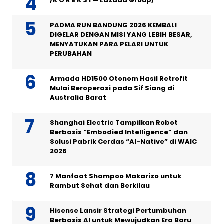
/K O R E K S I — Lazada Group/
PADMA RUN BANDUNG 2026 KEMBALI
DIGELAR DENGAN MISI YANG LEBIH BESAR,
MENYATUKAN PARA PELARI UNTUK
PERUBAHAN
Armada HD1500 Otonom Hasil Retrofit
Mulai Beroperasi pada Sif Siang di
Australia Barat
Shanghai Electric Tampilkan Robot
Berbasis “Embodied Intelligence” dan
Solusi Pabrik Cerdas “AI-Native” di WAIC
2026
7 Manfaat Shampoo Makarizo untuk
Rambut Sehat dan Berkilau
Hisense Lansir Strategi Pertumbuhan
Berbasis AI untuk Mewujudkan Era Baru