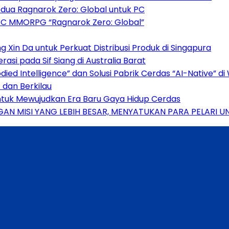
dua Ragnarok Zero: Global untuk PC
PC MMORPG “Ragnarok Zero: Global”
Xin Da untuk Perkuat Distribusi Produk di Singapura
si pada Sif Siang di Australia Barat
ied Intelligence” dan Solusi Pabrik Cerdas “AI-Native” d
dan Berkilau
untuk Mewujudkan Era Baru Gaya Hidup Cerdas
AN MISI YANG LEBIH BESAR, MENYATUKAN PARA PELARI 