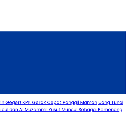
Bikin Geger! KPK Gerak Cepat Panggil Maman
Uang Tunai
ibul dan Al Muzammil Yusuf Muncul Sebagai Pemenang