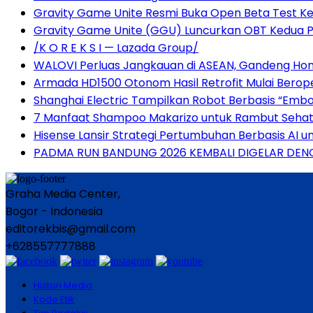
Gravity Game Unite Resmi Buka Open Beta Test Ke
Gravity Game Unite (GGU) Luncurkan OBT Kedua 
/K O R E K S I — Lazada Group/
WALOVI Perluas Jangkauan di ASEAN, Gandeng Hong 
Armada HD1500 Otonom Hasil Retrofit Mulai Beropera
Shanghai Electric Tampilkan Robot Berbasis “Embod
7 Manfaat Shampoo Makarizo untuk Rambut Sehat 
Hisense Lansir Strategi Pertumbuhan Berbasis AI 
PADMA RUN BANDUNG 2026 KEMBALI DIGELAR DENG
Graha Media Center,
Bogor - Indonesia
editorekbis@gmail.com
+628557777888
Histori Media
Kode Etik