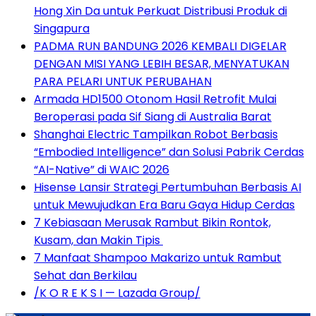
Hong Xin Da untuk Perkuat Distribusi Produk di
Singapura
PADMA RUN BANDUNG 2026 KEMBALI DIGELAR
DENGAN MISI YANG LEBIH BESAR, MENYATUKAN
PARA PELARI UNTUK PERUBAHAN
Armada HD1500 Otonom Hasil Retrofit Mulai
Beroperasi pada Sif Siang di Australia Barat
Shanghai Electric Tampilkan Robot Berbasis
“Embodied Intelligence” dan Solusi Pabrik Cerdas
“AI-Native” di WAIC 2026
Hisense Lansir Strategi Pertumbuhan Berbasis AI
untuk Mewujudkan Era Baru Gaya Hidup Cerdas
7 Kebiasaan Merusak Rambut Bikin Rontok,
Kusam, dan Makin Tipis
7 Manfaat Shampoo Makarizo untuk Rambut
Sehat dan Berkilau
/K O R E K S I — Lazada Group/