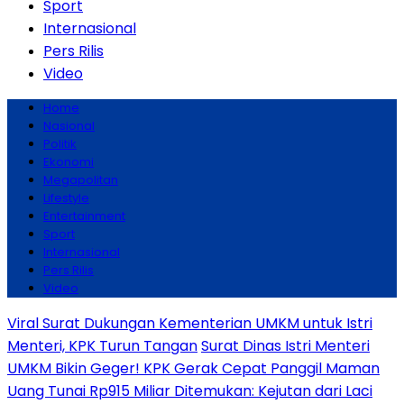
Sport
Internasional
Pers Rilis
Video
Home
Nasional
Politik
Ekonomi
Megapolitan
Lifestyle
Entertainment
Sport
Internasional
Pers Rilis
Video
Viral Surat Dukungan Kementerian UMKM untuk Istri
Menteri, KPK Turun Tangan
Surat Dinas Istri Menteri
UMKM Bikin Geger! KPK Gerak Cepat Panggil Maman
Uang Tunai Rp915 Miliar Ditemukan: Kejutan dari Laci