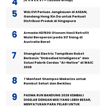
/K O R E K S I — Lazada Group/
WALOVI Perluas Jangkauan di ASEAN,
Gandeng Hong Xin Da untuk Perkuat
Distribusi Produk di Singapura
Armada HD1500 Otonom Hasil Retrofit
Mulai Beroperasi pada Sif Siang di
Australia Barat
Shanghai Electric Tampilkan Robot
Berbasis “Embodied Intelligence” dan
Solusi Pabrik Cerdas “AI-Native” di WAIC
2026
7 Manfaat Shampoo Makarizo untuk
Rambut Sehat dan Berkilau
PADMA RUN BANDUNG 2026 KEMBALI
DIGELAR DENGAN MISI YANG LEBIH BESAR,
MENYATUKAN PARA PELARI UNTUK