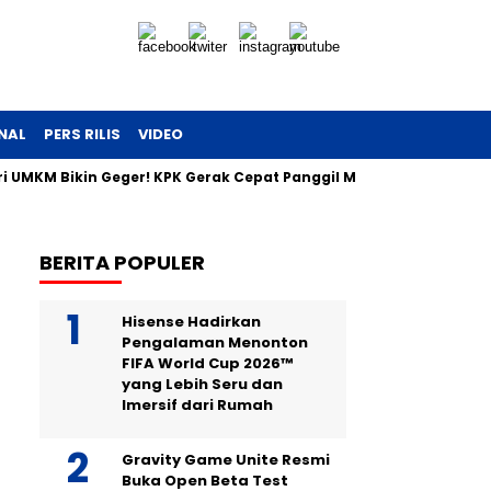
NAL
PERS RILIS
VIDEO
eri UMKM Bikin Geger! KPK Gerak Cepat Panggil Maman
Uang T
BERITA POPULER
Hisense Hadirkan
Pengalaman Menonton
FIFA World Cup 2026™
yang Lebih Seru dan
Imersif dari Rumah
Gravity Game Unite Resmi
Buka Open Beta Test