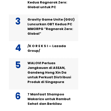
Kedua Ragnarok Zero:
Global untuk PC
Gravity Game Unite (GGU)
Luncurkan OBT Kedua PC
MMORPG “Ragnarok Zero:
Global”
/K O R E K S I — Lazada
Group/
WALOVI Perluas
Jangkauan di ASEAN,
Gandeng Hong Xin Da
untuk Perkuat Distribusi
Produk di Singapura
7 Manfaat Shampoo
Makarizo untuk Rambut
Sehat dan Berkilau