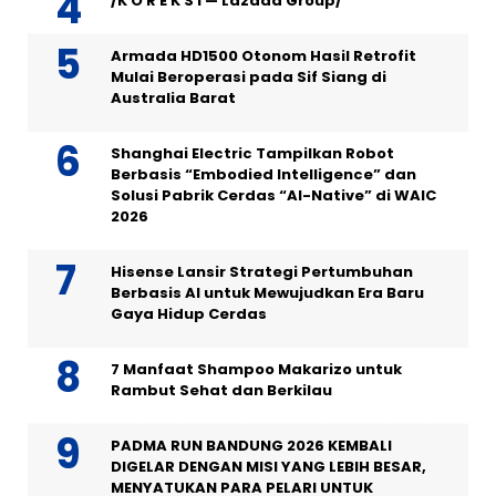
/K O R E K S I — Lazada Group/
Armada HD1500 Otonom Hasil Retrofit
Mulai Beroperasi pada Sif Siang di
Australia Barat
Shanghai Electric Tampilkan Robot
Berbasis “Embodied Intelligence” dan
Solusi Pabrik Cerdas “AI-Native” di WAIC
2026
Hisense Lansir Strategi Pertumbuhan
Berbasis AI untuk Mewujudkan Era Baru
Gaya Hidup Cerdas
7 Manfaat Shampoo Makarizo untuk
Rambut Sehat dan Berkilau
PADMA RUN BANDUNG 2026 KEMBALI
DIGELAR DENGAN MISI YANG LEBIH BESAR,
MENYATUKAN PARA PELARI UNTUK