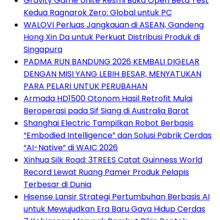
Gravity Game Unite Resmi Buka Open Beta Test
Kedua Ragnarok Zero: Global untuk PC
WALOVI Perluas Jangkauan di ASEAN, Gandeng
Hong Xin Da untuk Perkuat Distribusi Produk di
Singapura
PADMA RUN BANDUNG 2026 KEMBALI DIGELAR
DENGAN MISI YANG LEBIH BESAR, MENYATUKAN
PARA PELARI UNTUK PERUBAHAN
Armada HD1500 Otonom Hasil Retrofit Mulai
Beroperasi pada Sif Siang di Australia Barat
Shanghai Electric Tampilkan Robot Berbasis
“Embodied Intelligence” dan Solusi Pabrik Cerdas
“AI-Native” di WAIC 2026
Xinhua Silk Road: 3TREES Catat Guinness World
Record Lewat Ruang Pamer Produk Pelapis
Terbesar di Dunia
Hisense Lansir Strategi Pertumbuhan Berbasis AI
untuk Mewujudkan Era Baru Gaya Hidup Cerdas