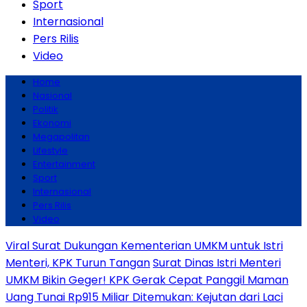
Sport
Internasional
Pers Rilis
Video
Home
Nasional
Politik
Ekonomi
Megapolitan
Lifestyle
Entertainment
Sport
Internasional
Pers Rilis
Video
Viral Surat Dukungan Kementerian UMKM untuk Istri
Menteri, KPK Turun Tangan
Surat Dinas Istri Menteri
UMKM Bikin Geger! KPK Gerak Cepat Panggil Maman
Uang Tunai Rp915 Miliar Ditemukan: Kejutan dari Laci