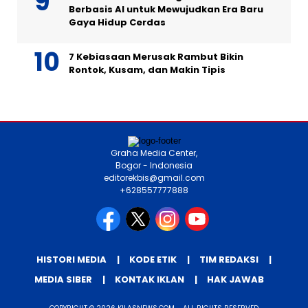
Berbasis AI untuk Mewujudkan Era Baru
Gaya Hidup Cerdas
7 Kebiasaan Merusak Rambut Bikin
Rontok, Kusam, dan Makin Tipis
Graha Media Center,
Bogor - Indonesia
editorekbis@gmail.com
+628557777888
HISTORI MEDIA
KODE ETIK
TIM REDAKSI
MEDIA SIBER
KONTAK IKLAN
HAK JAWAB