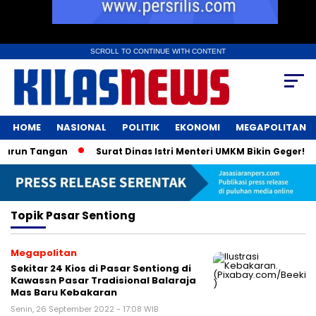
SCROLL TO CONTINUE WITH CONTENT
HOME
NASIONAL
POLITIK
EKONOMI
MEGAPOLITAN
Turun Tangan
Surat Dinas Istri Menteri UMKM Bikin Geger! 
Topik
Pasar Sentiong
Megapolitan
Sekitar 24 Kios di Pasar Sentiong di
Kawassn Pasar Tradisional Balaraja
Mas Baru Kebakaran
Senin, 26 September 2022 - 17:08 WIB