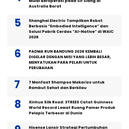
Mulai Beroperasi pada Sif Siang di
Australia Barat
Shanghai Electric Tampilkan Robot
Berbasis “Embodied Intelligence” dan
Solusi Pabrik Cerdas “AI-Native” di WAIC
2026
PADMA RUN BANDUNG 2026 KEMBALI
DIGELAR DENGAN MISI YANG LEBIH BESAR,
MENYATUKAN PARA PELARI UNTUK
PERUBAHAN
7 Manfaat Shampoo Makarizo untuk
Rambut Sehat dan Berkilau
Xinhua Silk Road: 3TREES Catat Guinness
World Record Lewat Ruang Pamer Produk
Pelapis Terbesar di Dunia
Hisense Lansir Strategi Pertumbuhan