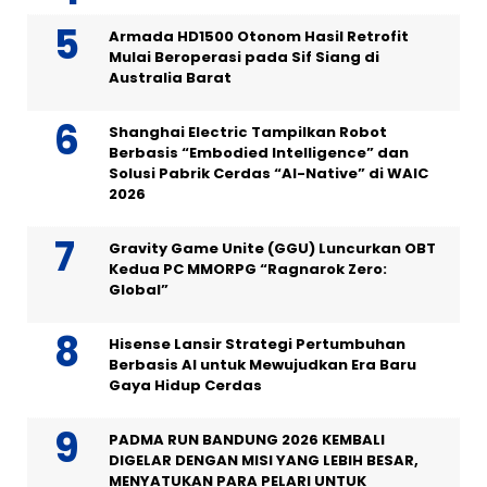
Armada HD1500 Otonom Hasil Retrofit
Mulai Beroperasi pada Sif Siang di
Australia Barat
Shanghai Electric Tampilkan Robot
Berbasis “Embodied Intelligence” dan
Solusi Pabrik Cerdas “AI-Native” di WAIC
2026
Gravity Game Unite (GGU) Luncurkan OBT
Kedua PC MMORPG “Ragnarok Zero:
Global”
Hisense Lansir Strategi Pertumbuhan
Berbasis AI untuk Mewujudkan Era Baru
Gaya Hidup Cerdas
PADMA RUN BANDUNG 2026 KEMBALI
DIGELAR DENGAN MISI YANG LEBIH BESAR,
MENYATUKAN PARA PELARI UNTUK