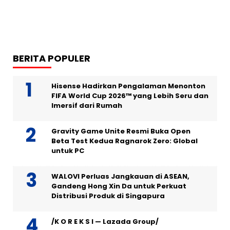
BERITA POPULER
Hisense Hadirkan Pengalaman Menonton
FIFA World Cup 2026™ yang Lebih Seru dan
Imersif dari Rumah
Gravity Game Unite Resmi Buka Open
Beta Test Kedua Ragnarok Zero: Global
untuk PC
WALOVI Perluas Jangkauan di ASEAN,
Gandeng Hong Xin Da untuk Perkuat
Distribusi Produk di Singapura
/K O R E K S I — Lazada Group/