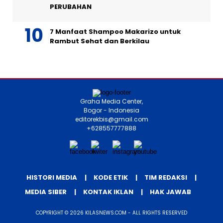
PERUBAHAN
7 Manfaat Shampoo Makarizo untuk
Rambut Sehat dan Berkilau
Graha Media Center,
Bogor - Indonesia
editorekbis@gmail.com
+628557777888
HISTORI MEDIA
KODE ETIK
TIM REDAKSI
MEDIA SIBER
KONTAK IKLAN
HAK JAWAB
COPYRIGHT © 2026 KILASNEWS.COM - ALL RIGHTS RESERVED