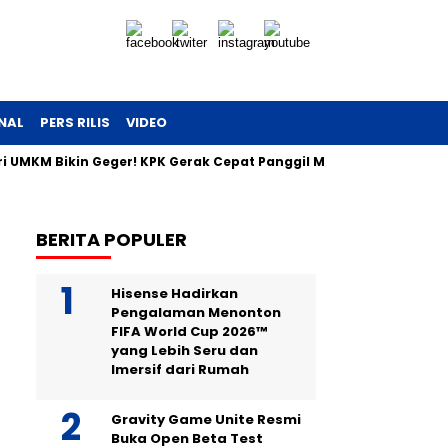
NAL
PERS RILIS
VIDEO
eri UMKM Bikin Geger! KPK Gerak Cepat Panggil Maman
Uang T
BERITA POPULER
Hisense Hadirkan
Pengalaman Menonton
FIFA World Cup 2026™
yang Lebih Seru dan
Imersif dari Rumah
Gravity Game Unite Resmi
Buka Open Beta Test