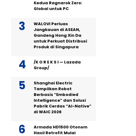
Kedua Ragnarok Zero:
Global untuk PC
WALOVI Perluas
Jangkauan di ASEAN,
Gandeng Hong Xin Da
untuk Perkuat Distribusi
Produk di Singapura
/K O R E K S I — Lazada
Group/
Shanghai Electric
Tampilkan Robot
Berbasis “Embodied
Intelligence” dan Solusi
Pabrik Cerdas “AI-Native”
di WAIC 2026
Armada HD1500 Otonom
Hasil Retrofit Mulai