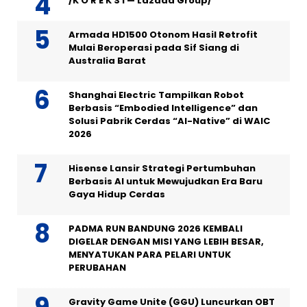
/K O R E K S I — Lazada Group/
Armada HD1500 Otonom Hasil Retrofit
Mulai Beroperasi pada Sif Siang di
Australia Barat
Shanghai Electric Tampilkan Robot
Berbasis “Embodied Intelligence” dan
Solusi Pabrik Cerdas “AI-Native” di WAIC
2026
Hisense Lansir Strategi Pertumbuhan
Berbasis AI untuk Mewujudkan Era Baru
Gaya Hidup Cerdas
PADMA RUN BANDUNG 2026 KEMBALI
DIGELAR DENGAN MISI YANG LEBIH BESAR,
MENYATUKAN PARA PELARI UNTUK
PERUBAHAN
Gravity Game Unite (GGU) Luncurkan OBT