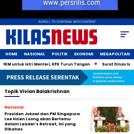
SCROLL TO CONTINUE WITH CONTENT
HOME
NASIONAL
POLITIK
EKONOMI
MEGAPOLITAN
KM untuk Istri Menteri, KPK Turun Tangan
Surat Dinas Istr
Topik
Vivian Balakrishnan
Nasional
Presiden Jokowi dan PM Singapura
Lee Hsien Loong akan Bertemu
dalam Leader’s Retreat, Ini yang
Dibahas