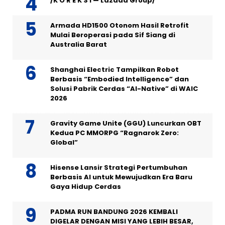
/K O R E K S I — Lazada Group/
Armada HD1500 Otonom Hasil Retrofit
Mulai Beroperasi pada Sif Siang di
Australia Barat
Shanghai Electric Tampilkan Robot
Berbasis “Embodied Intelligence” dan
Solusi Pabrik Cerdas “AI-Native” di WAIC
2026
Gravity Game Unite (GGU) Luncurkan OBT
Kedua PC MMORPG “Ragnarok Zero:
Global”
Hisense Lansir Strategi Pertumbuhan
Berbasis AI untuk Mewujudkan Era Baru
Gaya Hidup Cerdas
PADMA RUN BANDUNG 2026 KEMBALI
DIGELAR DENGAN MISI YANG LEBIH BESAR,