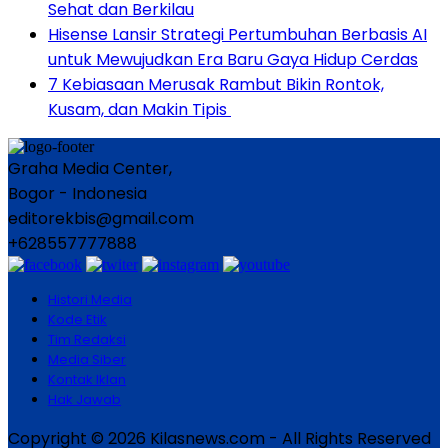
Sehat dan Berkilau
Hisense Lansir Strategi Pertumbuhan Berbasis AI
untuk Mewujudkan Era Baru Gaya Hidup Cerdas
7 Kebiasaan Merusak Rambut Bikin Rontok,
Kusam, dan Makin Tipis
Graha Media Center,
Bogor - Indonesia
editorekbis@gmail.com
+628557777888
Histori Media
Kode Etik
Tim Redaksi
Media Siber
Kontak Iklan
Hak Jawab
Copyright © 2026 Kilasnews.com - All Rights Reserved