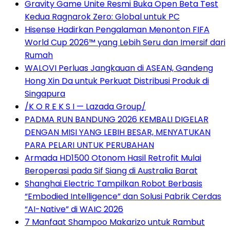
Gravity Game Unite Resmi Buka Open Beta Test
Kedua Ragnarok Zero: Global untuk PC
Hisense Hadirkan Pengalaman Menonton FIFA
World Cup 2026™ yang Lebih Seru dan Imersif dari
Rumah
WALOVI Perluas Jangkauan di ASEAN, Gandeng
Hong Xin Da untuk Perkuat Distribusi Produk di
Singapura
/K O R E K S I — Lazada Group/
PADMA RUN BANDUNG 2026 KEMBALI DIGELAR
DENGAN MISI YANG LEBIH BESAR, MENYATUKAN
PARA PELARI UNTUK PERUBAHAN
Armada HD1500 Otonom Hasil Retrofit Mulai
Beroperasi pada Sif Siang di Australia Barat
Shanghai Electric Tampilkan Robot Berbasis
“Embodied Intelligence” dan Solusi Pabrik Cerdas
“AI-Native” di WAIC 2026
7 Manfaat Shampoo Makarizo untuk Rambut