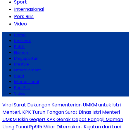
Sport
Internasional
Pers Rilis
Video
Home
Nasional
Politik
Ekonomi
Megapolitan
Lifestyle
Entertainment
Sport
Internasional
Pers Rilis
Video
Viral Surat Dukungan Kementerian UMKM untuk Istri
Menteri, KPK Turun Tangan
Surat Dinas Istri Menteri
UMKM Bikin Geger! KPK Gerak Cepat Panggil Maman
Uang Tunai Rp915 Miliar Ditemukan: Kejutan dari Laci