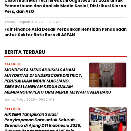
Cision Raih MarTech Breakthrough Awards 2026 untuk
Pemantauan dan Analisis Media Sosial, Distribusi Siaran
Pers, dan AEO
Kamis, 6 Agustus 2026 - 13:02 WIB
Fair Finance Asia Desak Perbankan Hentikan Pendanaan
untuk Sektor Batu Bara di ASEAN
BERITA TERBARU
Pers Rilis
MONDEVITA MENGAKUISISI SAHAM
MAYORITAS DI UNDERSCORE DISTRICT,
PERUSAHAAN INDUK MAGLIANO,
SEBAGAI LANGKAH KEDUA DALAM
MEMBANGUN PLATFORM MEREK MEWAH ITALIA BARU
Jumat, 7 Agu 2026 - 09:32 WIB
Pers Rilis
HIKSEMI Tampilkan Solusi
Penyimpanan Data untuk Seluruh
Skenario di Ajang DTI Indonesia 2026,