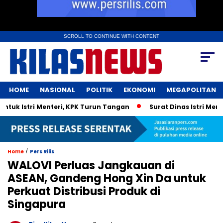
SCROLL TO CONTINUE WITH CONTENT
HOME
NASIONAL
POLITIK
EKONOMI
MEGAPOLITAN
 Istri Menteri, KPK Turun Tangan
Surat Dinas Istri Menteri
/
Home
Pers Rilis
WALOVI Perluas Jangkauan di
ASEAN, Gandeng Hong Xin Da untuk
Perkuat Distribusi Produk di
Singapura