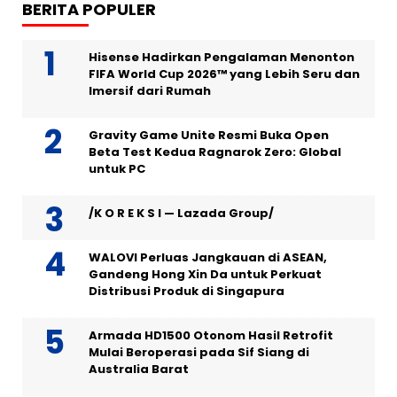
BERITA POPULER
Hisense Hadirkan Pengalaman Menonton
FIFA World Cup 2026™ yang Lebih Seru dan
Imersif dari Rumah
Gravity Game Unite Resmi Buka Open
Beta Test Kedua Ragnarok Zero: Global
untuk PC
/K O R E K S I — Lazada Group/
WALOVI Perluas Jangkauan di ASEAN,
Gandeng Hong Xin Da untuk Perkuat
Distribusi Produk di Singapura
Armada HD1500 Otonom Hasil Retrofit
Mulai Beroperasi pada Sif Siang di
Australia Barat