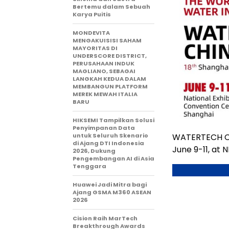
Bertemu dalam Sebuah
Karya Puitis
MONDEVITA
MENGAKUISISI SAHAM
MAYORITAS DI
UNDERSCORE DISTRICT,
PERUSAHAAN INDUK
MAGLIANO, SEBAGAI
LANGKAH KEDUA DALAM
MEMBANGUN PLATFORM
MEREK MEWAH ITALIA
BARU
HIKSEMI Tampilkan Solusi
Penyimpanan Data
WATERTECH CHI
untuk Seluruh Skenario
di Ajang DTI Indonesia
June 9-11, at
2026, Dukung
Pengembangan AI di Asia
Tenggara
Huawei Jadi Mitra bagi
Ajang GSMA M360 ASEAN
2026
Cision Raih MarTech
Breakthrough Awards