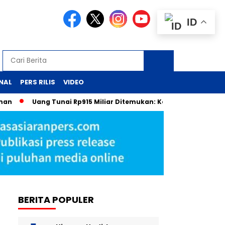
ID
NAL
PERS RILIS
VIDEO
Uang Tunai Rp915 Miliar Ditemukan: Kejutan dari Laci Pejaba
BERITA POPULER