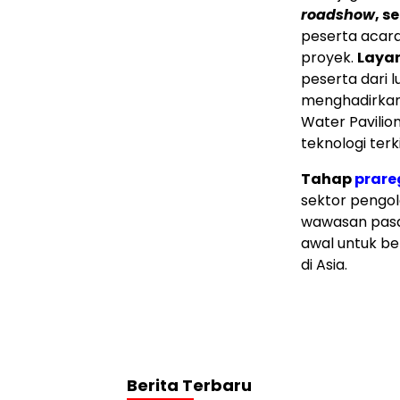
roadshow
, s
peserta acara
proyek.
Laya
peserta dari l
menghadirkan l
Water Pavilio
teknologi terk
Tahap
prare
sektor pengol
wawasan pasar
awal untuk be
di Asia.
Berita Terbaru