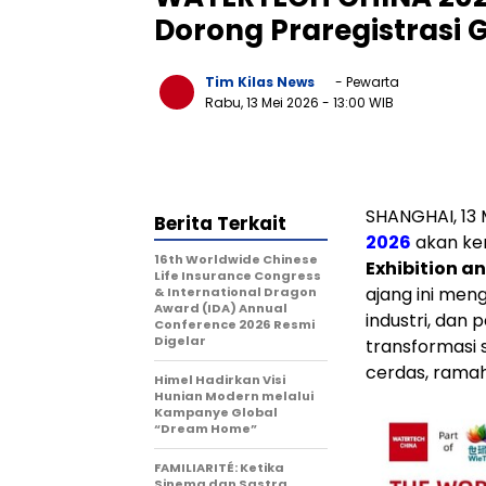
Dorong Praregistrasi 
Tim Kilas News
- Pewarta
Rabu, 13 Mei 2026
- 13:00 WIB
SHANGHAI, 13
Berita Terkait
2026
akan ke
16th Worldwide Chinese
Exhibition a
Life Insurance Congress
ajang ini men
& International Dragon
Award (IDA) Annual
industri, dan
Conference 2026 Resmi
Digelar
transformasi 
cerdas, ramah 
Himel Hadirkan Visi
Hunian Modern melalui
Kampanye Global
“Dream Home”
FAMILIARITÉ: Ketika
Sinema dan Sastra