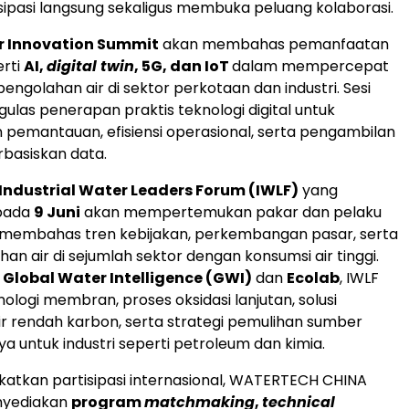
sipasi langsung sekaligus membuka peluang kolaborasi.
r Innovation Summit
akan membahas pemanfaatan
erti
AI,
digital twin
, 5G, dan IoT
dalam mempercepat
engolahan air di sektor perkotaan dan industri. Sesi
ulas penerapan praktis teknologi digital untuk
pemantauan, efisiensi operasional, serta pengambilan
basiskan data.
 Industrial Water Leaders Forum (IWLF)
yang
pada
9 Juni
akan mempertemukan pakar dan pelaku
k membahas tren kebijakan, perkembangan pasar, serta
han air di sejumlah sektor dengan konsumsi air tinggi.
h
Global Water Intelligence (GWI)
dan
Ecolab
, IWLF
ologi membran, proses oksidasi lanjutan, solusi
r rendah karbon, serta strategi pemulihan sumber
a untuk industri seperti petroleum dan kimia.
atkan partisipasi internasional, WATERTECH CHINA
nyediakan
program
matchmaking
,
technical