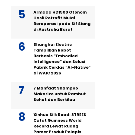
Armada HD1500 Otonom
Hasil Retrofit Mulai
Beroperasi pada Sif Siang
di Australia Barat
Shanghai Electric
Tampilkan Robot
Berbasis “Embodied
Intelligence” dan Solusi
Pabrik Cerdas “AI-Native”
di WAIC 2026
7 Manfaat Shampoo
Makarizo untuk Rambut
Sehat dan Berkilau
Xinhua Silk Road: 3TREES
Catat Guinness World
Record Lewat Ruang
Pamer Produk Pelapis