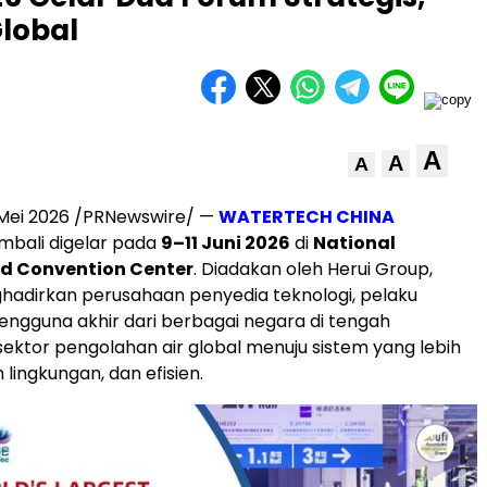
Global
A
A
A
 Mei 2026 /PRNewswire/ —
WATERTECH CHINA
mbali digelar pada
9–11 Juni 2026
di
National
nd Convention Center
. Diadakan oleh Herui Group,
ghadirkan perusahaan penyedia teknologi, pelaku
 pengguna akhir dari berbagai negara di tengah
sektor pengolahan air global menuju sistem yang lebih
lingkungan, dan efisien.