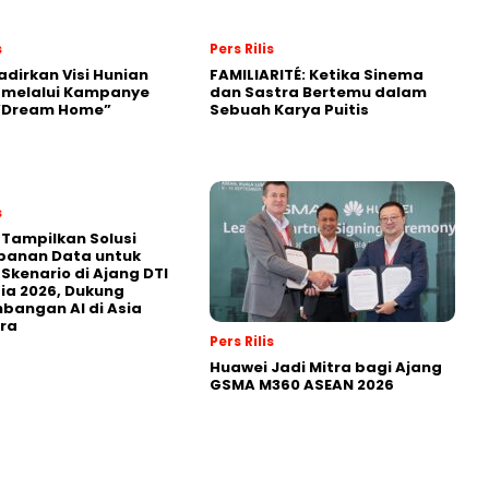
s
Pers Rilis
adirkan Visi Hunian
FAMILIARITÉ: Ketika Sinema
 melalui Kampanye
dan Sastra Bertemu dalam
 “Dream Home”
Sebuah Karya Puitis
s
 Tampilkan Solusi
panan Data untuk
 Skenario di Ajang DTI
ia 2026, Dukung
angan AI di Asia
ra
Pers Rilis
Huawei Jadi Mitra bagi Ajang
GSMA M360 ASEAN 2026