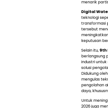
menarik parti
Digital Wate
teknologi sep
transformasi p
tersebut meng
meningkatkan 
keputusan ber
Selain itu,
9th
berlangsung 
industri untu
solusi pengola
Didukung ole
mengulas tekn
pengolahan ai
daya, khususny
Untuk meningk
2026 juga me