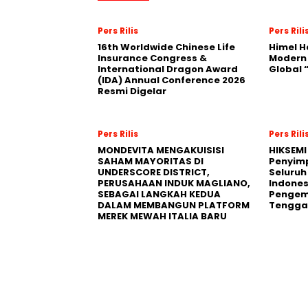
Pers Rilis
Pers Rili
16th Worldwide Chinese Life
Himel H
Insurance Congress &
Modern
International Dragon Award
Global
(IDA) Annual Conference 2026
Resmi Digelar
Pers Rilis
Pers Rili
MONDEVITA MENGAKUISISI
HIKSEMI
SAHAM MAYORITAS DI
Penyim
UNDERSCORE DISTRICT,
Seluruh
PERUSAHAAN INDUK MAGLIANO,
Indones
SEBAGAI LANGKAH KEDUA
Pengemb
DALAM MEMBANGUN PLATFORM
Tengga
MEREK MEWAH ITALIA BARU