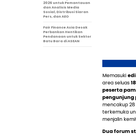
2026 untuk Pemantauan
dan Analisis Media
Sosial, Distribusi Siaran
Pers, dan AEO
Fair Finance Asia Desak
Perbankan Hentikan
Pendanaan untuk Sektor
Batu Bara di ASEAN
Memasuki
edi
area seluas
1
peserta pam
pengunjung p
mencakup 28 s
terkemuka un
menjalin kemit
Dua forum st