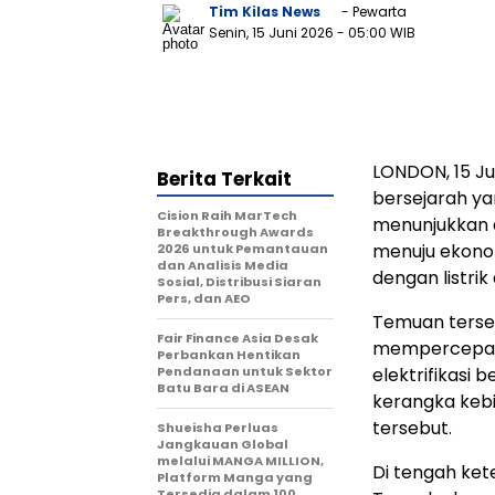
Tim Kilas News
- Pewarta
Senin, 15 Juni 2026
- 05:00 WIB
LONDON
,
15 J
Berita Terkait
bersejarah ya
Cision Raih MarTech
menunjukkan d
Breakthrough Awards
menuju ekonom
2026 untuk Pemantauan
dan Analisis Media
dengan listrik
Sosial, Distribusi Siaran
Pers, dan AEO
Temuan terseb
Fair Finance Asia Desak
mempercepat 
Perbankan Hentikan
Pendanaan untuk Sektor
elektrifikasi b
Batu Bara di ASEAN
kerangka keb
tersebut.
Shueisha Perluas
Jangkauan Global
melalui MANGA MILLION,
Di tengah ket
Platform Manga yang
Tersedia dalam 100