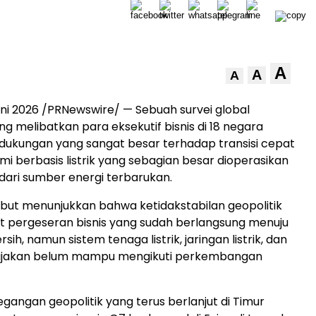
A
A
A
uni 2026
/PRNewswire/ — Sebuah survei global
ng melibatkan para eksekutif bisnis di 18 negara
ukungan yang sangat besar terhadap transisi cepat
i berbasis listrik yang sebagian besar dioperasikan
 dari sumber energi terbarukan.
ut menunjukkan bahwa ketidakstabilan geopolitik
pergeseran bisnis yang sudah berlangsung menuju
ersih, namun sistem tenaga listrik, jaringan listrik, dan
ijakan belum mampu mengikuti perkembangan
egangan geopolitik yang terus berlanjut di Timur