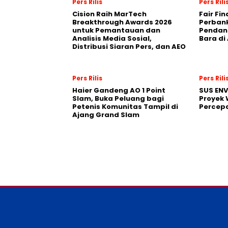
Pers Rilis
Pers Rili
Cision Raih MarTech
Fair Fi
Breakthrough Awards 2026
Perban
untuk Pemantauan dan
Pendana
Analisis Media Sosial,
Bara di
Distribusi Siaran Pers, dan AEO
Pers Rilis
Pers Rili
Haier Gandeng AO 1 Point
SUS EN
Slam, Buka Peluang bagi
Proyek 
Petenis Komunitas Tampil di
Percepa
Ajang Grand Slam