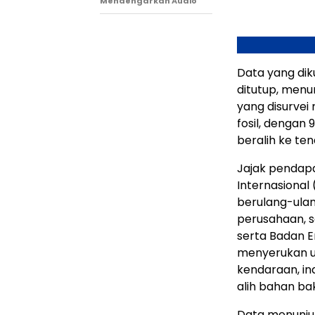
Mendengarkan Audio
Data yang dik
ditutup, menu
yang disurvei
fosil, dengan
beralih ke ten
Jajak pendapa
Internasiona
berulang-ulan
perusahaan, s
serta Badan E
menyerukan u
kendaraan, in
alih bahan bak
Data menunjuk