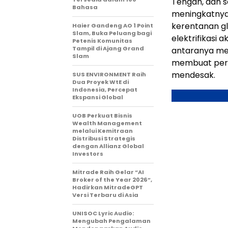
Tengah, dan s
Bahasa
meningkatnya
kerentanan g
Haier Gandeng AO 1 Point
Slam, Buka Peluang bagi
elektrifikasi
Petenis Komunitas
Tampil di Ajang Grand
antaranya me
Slam
membuat peral
mendesak.
SUS ENVIRONMENT Raih
Dua Proyek WtE di
Indonesia, Percepat
Ekspansi Global
UOB Perkuat Bisnis
Wealth Management
melalui Kemitraan
Distribusi Strategis
dengan Allianz Global
Investors
Mitrade Raih Gelar “AI
Broker of the Year 2026”,
Hadirkan MitradeGPT
Versi Terbaru di Asia
UNISOC Lyric Audio:
Mengubah Pengalaman