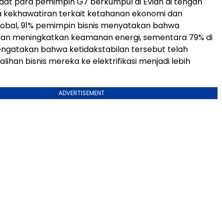
aat para pemimpin G7 berkumpul di Evian di tengah
 kekhawatiran terkait ketahanan ekonomi dan
lobal, 91% pemimpin bisnis menyatakan bahwa
 akan meningkatkan keamanan energi, sementara 79% di
ngatakan bahwa ketidakstabilan tersebut telah
ihan bisnis mereka ke elektrifikasi menjadi lebih
ADVERTISEMENT