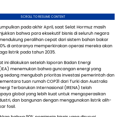
SCROLL TO RESUME CONTENT
umpulkan pada akhir April, saat Selat Hormuz masih
njukkan bahwa para eksekutif bisnis di seluruh negara
 mendukung peralihan cepat dari sistem bahan bakar
 90% di antaranya memperkirakan operasi mereka akan
aga listrik pada tahun 2035.
t ini dilakukan setelah laporan Badan Energi
l (IEA) menemukan bahwa guncangan energi yang
g sedang mengubah prioritas investasi pemerintah dan
ementara tuan rumah COP31 dari Turki dan Australia
nergi Terbarukan Internasional (IRENA) telah
paya global yang lebih kuat untuk mengoperasikan
dustri, dan bangunan dengan menggunakan listrik alih-
ar fosil.
kan bahwa 90% pemimpin bisnis yang disurvei