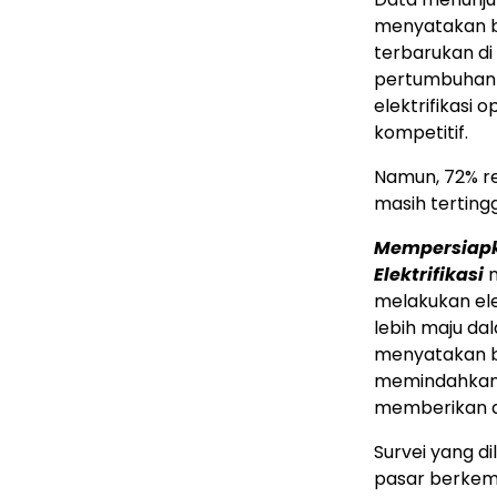
menyatakan ba
terbarukan d
pertumbuhan 
elektrifikasi
kompetitif.
Namun, 72% r
masih tertingg
Mempersiapk
Elektrifikasi
m
melakukan ele
lebih maju da
menyatakan 
memindahkan 
memberikan du
Survei yang d
pasar berkemb