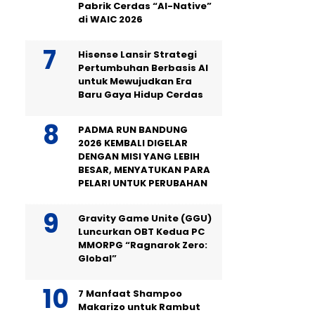
Pabrik Cerdas “AI-Native”
di WAIC 2026
Hisense Lansir Strategi
Pertumbuhan Berbasis AI
untuk Mewujudkan Era
Baru Gaya Hidup Cerdas
PADMA RUN BANDUNG
2026 KEMBALI DIGELAR
DENGAN MISI YANG LEBIH
BESAR, MENYATUKAN PARA
PELARI UNTUK PERUBAHAN
Gravity Game Unite (GGU)
Luncurkan OBT Kedua PC
MMORPG “Ragnarok Zero:
Global”
7 Manfaat Shampoo
Makarizo untuk Rambut