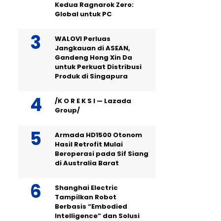
Kedua Ragnarok Zero:
Global untuk PC
WALOVI Perluas
Jangkauan di ASEAN,
Gandeng Hong Xin Da
untuk Perkuat Distribusi
Produk di Singapura
/K O R E K S I — Lazada
Group/
Armada HD1500 Otonom
Hasil Retrofit Mulai
Beroperasi pada Sif Siang
di Australia Barat
Shanghai Electric
Tampilkan Robot
Berbasis “Embodied
Intelligence” dan Solusi