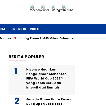
NAL
PERS RILIS
VIDEO
man
Uang Tunai Rp915 Miliar Ditemukan: Kejutan dari Laci Pe
BERITA POPULER
Hisense Hadirkan
Pengalaman Menonton
FIFA World Cup 2026™
yang Lebih Seru dan
Imersif dari Rumah
Gravity Game Unite Resmi
Buka Open Beta Test