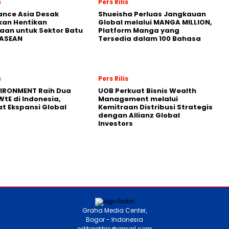
s
Pers Rilis
nance Asia Desak
Shueisha Perluas Jangkauan
kan Hentikan
Global melalui MANGA MILLION,
an untuk Sektor Batu
Platform Manga yang
 ASEAN
Tersedia dalam 100 Bahasa
s
Pers Rilis
VIRONMENT Raih Dua
UOB Perkuat Bisnis Wealth
WtE di Indonesia,
Management melalui
t Ekspansi Global
Kemitraan Distribusi Strategis
dengan Allianz Global
Investors
Graha Media Center,
Bogor - Indonesia
editorekbis@gmail.com